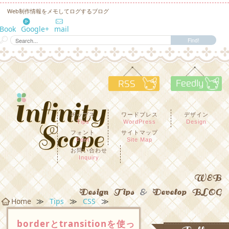
Web制作情報をメモしてログするブログ
eBook
Google+
mail
RSS
F
チップス
ワードプレス
デザイン
Tips
WordPress
Design
フォント
サイトマップ
Font
Site Map
お問い合わせ
Inquiry
WEB
Design Tips
&
Develop BLOG
≫
≫
≫
Home
Tips
CSS
borderとtransitionを使っ