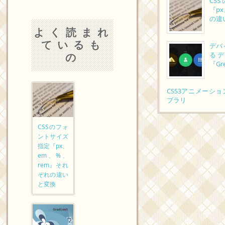
CS
『p
の違
よく読まれ
ているも
デバ
の
る
『Gre
CSS3アニメーシ
ブラリ
CSSのフォ
ントサイズ
指定『px、
em、%、
rem』それ
ぞれの違い
と変換