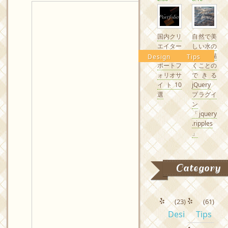
国内クリ
自然で美
エイター
しい水の
の素敵な
波紋を描
Design
Tips
ポートフ
くことの
ォリオサ
できる
イト10
jQuery
選
プラグイ
ン
「jquery
.ripples
」
Category
(23)
(61)
Desi
Tips