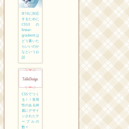
IE10に対応
するために
CSS3の
linear-
gradientは
どう書いた
らいいのか
なというお
話
CSSでつく
る！！実用
性のある綺
麗にデザイ
ンされたテ
ーブルの
数々