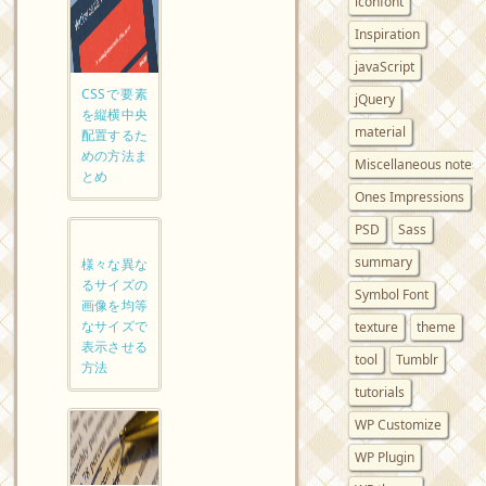
iconfont
Inspiration
javaScript
CSSで要素
jQuery
を縦横中央
material
配置するた
めの方法ま
Miscellaneous notes
とめ
Ones Impressions
PSD
Sass
summary
様々な異な
るサイズの
Symbol Font
画像を均等
なサイズで
texture
theme
表示させる
tool
Tumblr
方法
tutorials
WP Customize
WP Plugin