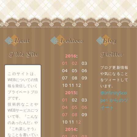
About
Archives
Blog
This Site
Twitter
2016
:
01
02
03
ブログ更新情報
04
05
06
このサイトは、
や気になること
07
08
09
WEBについての情
をツィートして
10
11
12
報を発信していく
います。
プライベートブロ
2015
:
@InfinitySco
グです。
01
02
03
pe1 からのツ
技術的なことや
04
05
06
イート
WEBサービスにつ
07
08
09
いて等、『こんな
10
11
12
のあったんだ』や
『これ楽しそう』
2014
:
なことを書いてい
01
02
03