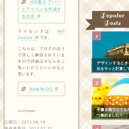
iOS風タブバー
とアイコンを作成す
Popular
る方法
Posts
ライセンスは、
MIT
License
です。
こちらは、ブログのほう
で詳しく解説されていま
すので詳細はそちらをご
デザインするとき
覧いただくといいかなと
比をサッと計算し
思います。
Asial BLOG
手書き風でとても
ADVERTISEMENT
つ集めました！
公開日：
2012.08.14
最終更新日: 2013.07.31