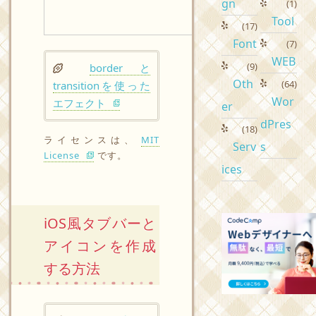
gn
(1)
Tool
(17)
Font
(7)
WEB
(9)
borderと
Oth
(64)
transitionを使った
Wor
エフェクト
er
dPres
(18)
ライセンスは、
MIT
Serv
s
License
です。
ices
iOS風タブバーと
アイコンを作成
する方法