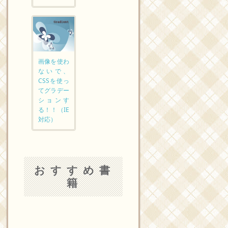
画像を使わ
ないで、
CSSを使っ
てグラデー
ションす
る！！（IE
対応）
おすすめ書
籍