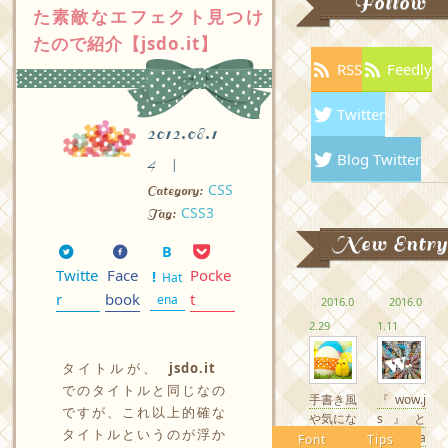
Follow
た素敵なエフェクト見つけ
たので紹介【jsdo.it】
RSS
Feedly
Twitter
2012.08.1
Blog Twitter
4
CSS
Category:
CSS3
Tag:
New Entry
Twitte
Face
Pocke
Hat
r
book
t
ena
2016.0
2016.0
2.29
1.11
タイトルが、
jsdo.it
でのタイトルと同じなの
手書き風
『wow.j
ですが、これ以上的確な
や気にな
s』と
タイトルというのが浮か
るかわい
『Anima
Font
Tips