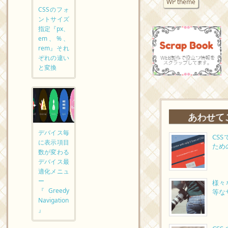
WP theme
CSSのフォ
ントサイズ
指定『px、
em、%、
rem』それ
ぞれの違い
と変換
あわせて
デバイス毎
CS
に表示項目
ため
数が変わる
デバイス最
適化メニュ
ー
様々
『Greedy
等な
Navigation
』