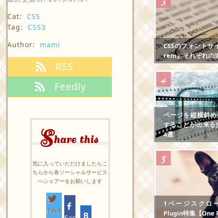
Cat:
CSS
Tag:
CSS3
Author:
mami
CSSのフォントサ
rem』それぞれの
RSS
Feedly
ページを縦横斜め
することが出来るJS
S
4選
hare this
気に入っていただけましたらこ
ちらから各ソーシャルサービス
へシェアーをお願いします
1ページスクロール
Twit
Plugin特集【One P
Fac