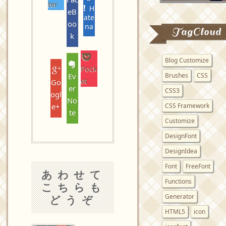
ter
H
eB
ate
oo
na
TagCloud
k
Blog Customize
Pock
Ev
Brushes
CSS
et
Go
er
CSS3
ogl
No
e+
CSS Framework
te
Customize
DesignFont
DesignIdea
Font
FreeFont
あわせて
Functions
こちらも
Generator
どうぞ
HTML5
icon