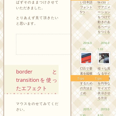
ばずそのままつけさせて
い日本語
te.css』
フォント
でアニメ
いただきました。
5つ
ーション
をつけて
とりあえず見て頂きたい
動きのあ
と思います。
るページ
をつくる
2016.0
2016.0
1.05
1.03
CSSで要
様々な異
borderと
素を縦横
なるサイ
中央配置
ズの画像
Tips
Tips
transitionを使っ
するため
を均等な
たエフェクト
の方法ま
サイズで
とめ
表示させ
る方法
マウスをのせてみてくだ
さい。
2015.1
2015.0
2.30
8.10