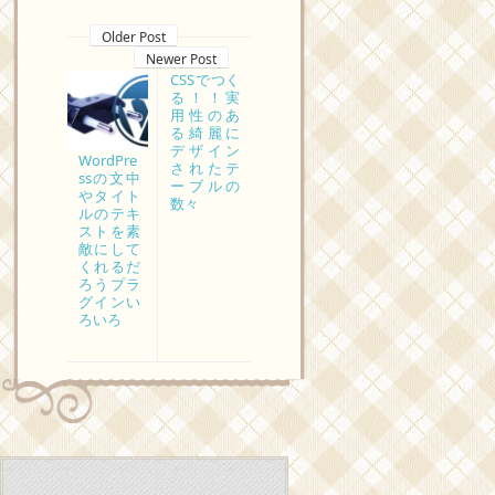
Older Post
Newer Post
CSSでつく
る！！実
用性のあ
る綺麗に
デザイン
WordPre
されたテ
ssの文中
ーブルの
やタイト
数々
ルのテキ
ストを素
敵にして
くれるだ
ろうプラ
グインい
ろいろ