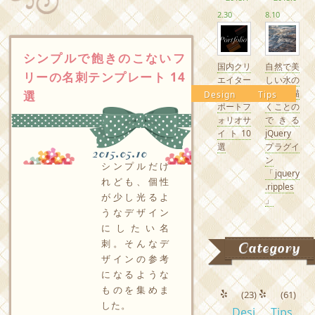
2.30
8.10
シンプルで飽きのこないフ
国内クリ
自然で美
リーの名刺テンプレート 14
エイター
しい水の
の素敵な
波紋を描
選
Design
Tips
ポートフ
くことの
ォリオサ
できる
イト10
jQuery
選
プラグイ
2015.05.10
ン
シンプルだけ
「jquery
れども、個性
.ripples
が少し光るよ
」
うなデザイン
にしたい名
刺。そんなデ
Category
ザインの参考
になるような
ものを集めま
(23)
(61)
した。
Desi
Tips