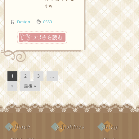
すw
Design
CSS3
つづきを読む
1
2
3
...
»
最後 »
About
Archives
Blog