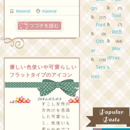
gn
(1)
Material
material
Tool
(17)
つづきを読む
Font
(7)
WEB
(9)
Oth
(64)
Wor
er
dPres
(18)
優しい色使いや可愛らしい
Serv
s
フラットタイプのアイコン
ices
2014.02.09
すこし女性の
方向けを意識
Popular
した可愛らし
Posts
く、色使いも
柔らかめでフ