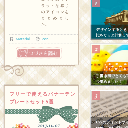
ラットな感じ
のアイコンを
まとめまし
た。
デザインするとき
比をサッと計算し
Material
icon
つづきを読む
手書き風でとても
つ集めました！
フリーで使えるバナーテン
プレートセット5選
CSSのフォントサ
2013.10.07
rem』それぞれの