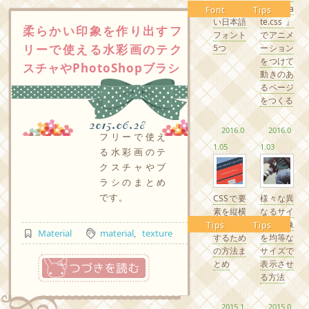
るかわい
『Anima
Font
Tips
い日本語
te.css』
柔らかい印象を作り出すフ
フォント
でアニメ
リーで使える水彩画のテク
5つ
ーション
をつけて
スチャやPhotoShopブラシ
動きのあ
るページ
をつくる
2015.06.28
2016.0
2016.0
フリーで使え
1.05
1.03
る水彩画のテ
クスチャやブ
ラシのまとめ
です。
CSSで要
様々な異
素を縦横
なるサイ
中央配置
ズの画像
Tips
Tips
Material
material
,
texture
するため
を均等な
の方法ま
サイズで
つづきを読む
とめ
表示させ
る方法
2015.1
2015.0