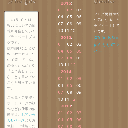
This Site
Twitter
2016
:
01
02
03
ブログ更新情報
04
05
06
このサイトは、
や気になること
07
08
09
WEBについての情
をツィートして
10
11
12
報を発信していく
います。
プライベートブロ
2015
:
@InfinitySco
グです。
01
02
03
pe1 からのツ
技術的なことや
04
05
06
イート
WEBサービスにつ
07
08
09
いて等、『こんな
10
11
12
のあったんだ』や
『これ楽しそう』
2014
:
なことを書いてい
01
02
03
こうと思っていま
04
05
06
す。
07
08
09
ご意見・ご要望・
10
11
12
ホームページの制
2013
:
作などお仕事の依
01
02
03
頼等は、
お問い合
04
05
06
わせページ
よりお
気軽にご連絡くだ
07
08
09