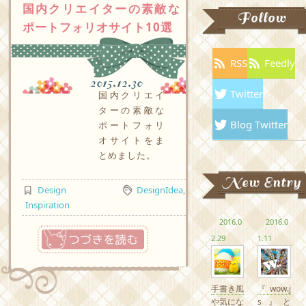
国内クリエイターの素敵な
Follow
ポートフォリオサイト10選
RSS
Feedly
2015.12.30
Twitter
国内クリエイ
ターの素敵な
Blog Twitter
ポートフォリ
オサイトをま
とめました。
New Entry
Design
DesignIdea
,
Inspiration
2016.0
2016.0
つづきを読む
2.29
1.11
手書き風
『wow.j
や気にな
s』と