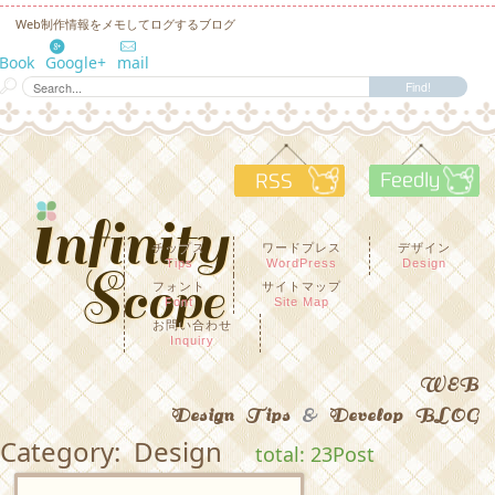
Web制作情報をメモしてログするブログ
eBook
Google+
mail
RSS
F
チップス
ワードプレス
デザイン
Tips
WordPress
Design
フォント
サイトマップ
Font
Site Map
お問い合わせ
Inquiry
WEB
Design Tips
&
Develop BLOG
Category: Design
total: 23Post