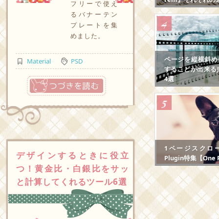
フリーで使え
るバナーテン
プレートを集
めました。
ページを縦横斜め
Material
PSD
することが出来るJS
4選
つづきを読む
1ページスクロール
デザインするときに役立
Plugin特集【One P
つ！黄金比・白銀比をサッ
と計算してくれるツール6選