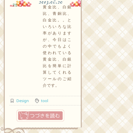
2013.08.20
黄金比、白銀
比、青銅比、
白金比。。と
いろいろな比
率があります
が、今日はこ
の中でもよく
使われている
黄金比、白銀
比を簡単に計
算してくれる
ツールのご紹
介です。
Design
tool
つづきを読む