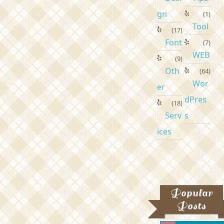
gn
(1)
Tool
(17)
Font
(7)
WEB
(9)
Oth
(64)
Wor
er
dPres
(18)
Serv
s
ices
Popular
Posts