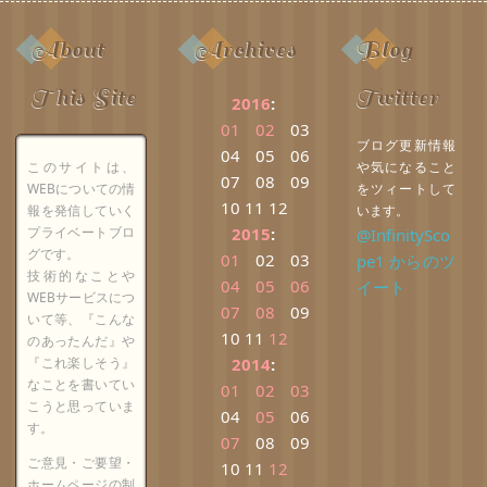
About
Archives
Blog
This Site
Twitter
2016
:
01
02
03
ブログ更新情報
04
05
06
このサイトは、
や気になること
07
08
09
WEBについての情
をツィートして
10
11
12
報を発信していく
います。
プライベートブロ
2015
:
@InfinitySco
グです。
01
02
03
pe1 からのツ
技術的なことや
04
05
06
イート
WEBサービスにつ
07
08
09
いて等、『こんな
10
11
12
のあったんだ』や
『これ楽しそう』
2014
:
なことを書いてい
01
02
03
こうと思っていま
04
05
06
す。
07
08
09
ご意見・ご要望・
10
11
12
ホームページの制