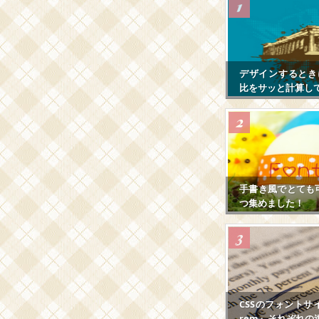
デザインするとき
比をサッと計算し
手書き風でとても
つ集めました！
CSSのフォントサ
rem』それぞれの