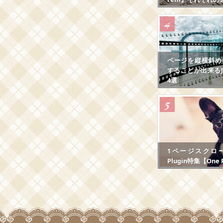
ページを縦横斜め
することが出来るJS
4選
1ページスクロール
Plugin特集【One P