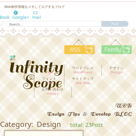
Web制作情報をメモしてログするブログ
eBook
Google+
mail
RSS
F
チップス
ワードプレス
デザイン
Tips
WordPress
Design
フォント
サイトマップ
Font
Site Map
お問い合わせ
Inquiry
WEB
Design Tips
&
Develop BLOG
Category: Design
total: 23Post