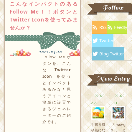
こんなインパクトのある
Follow
Follow Me！！ボタンと
Twitter Iconを使ってみま
せんか？
RSS
Feedly
Twitter
2012.03.10
Blog Twitter
Follow Meボ
タンを、こん
な
Twitter
Icon
を使う
New Entry
とインパクト
あるかなと思
うアイコンと
2016.0
2016.0
簡単に設置で
2.29
1.11
きるジェネレ
ーターのご紹
介です。
手書き風
『wow.j
や気にな
s』と