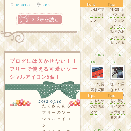
るかわい
『Anima
Font
Tips
Material
icon
い日本語
te.css』
フォント
でアニメ
つづきを読む
5つ
ーション
をつけて
動きのあ
るページ
をつくる
2016.0
2016.0
ブログには欠かせない！！
1.05
1.03
フリーで使える可愛いソー
シャルアイコン5個！
CSSで要
様々な異
素を縦横
なるサイ
中央配置
ズの画像
Tips
Tips
2012.03.10
するため
を均等な
たくさんある
の方法ま
サイズで
とめ
表示させ
フリーのソー
る方法
シャルアイコ
ン
2015.1
2015.0