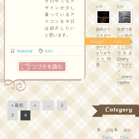
その中でもデ
2.30
8.10
ザインが少し
凝っているア
イコンを今日
は紹介したい
国内クリ
自然で美
と思います。
エイター
しい水の
の素敵な
波紋を描
Design
Tips
ポートフ
くことの
Material
icon
ォリオサ
できる
イト10
jQuery
つづきを読む
選
プラグイ
ン
「jquery
.ripples
」
« 最初
«
...
2
Category
3
4
(23)
(61)
Desi
Tips