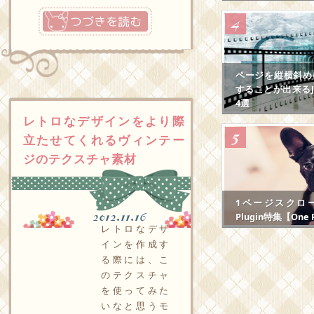
つづきを読む
ページを縦横斜め
することが出来るJS
4選
レトロなデザインをより際
立たせてくれるヴィンテー
ジのテクスチャ素材
1ページスクロール
2012.11.16
Plugin特集【One P
レトロなデザ
インを作成す
る際には、こ
のテクスチャ
を使ってみた
いなと思うモ