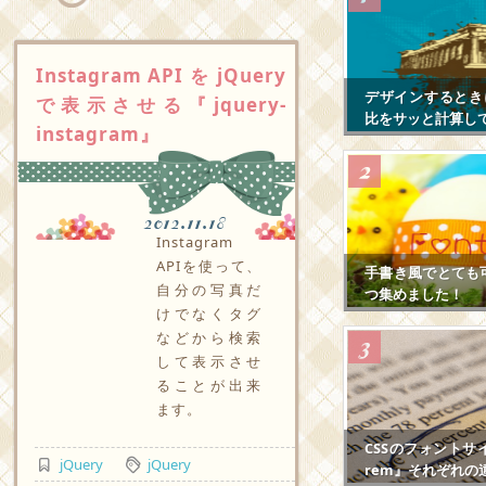
Instagram API を jQuery
デザインするとき
で表示させる『jquery-
比をサッと計算し
instagram』
2012.11.18
Instagram
APIを使って、
手書き風でとても
自分の写真だ
つ集めました！
けでなくタグ
などから検索
して表示させ
ることが出来
ます。
CSSのフォントサ
jQuery
jQuery
rem』それぞれの