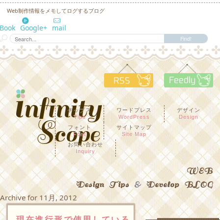
Web制作情報をメモしてログするブログ
eBook
Google+
mail
RSS
F
チップス
ワードプレス
デザイン
Tips
WordPress
Design
フォント
サイトマップ
Font
Site Map
お問い合わせ
Inquiry
WEB
Design Tips
&
Develop BLOG
Archive for 11月, 2012
現在進行形で使用している