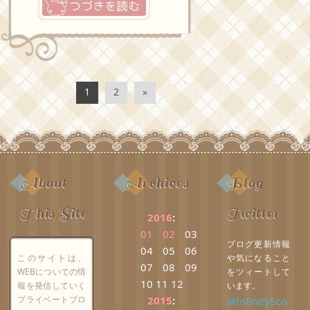
1
2
»
About
Archives
Blog
This Site
Twitter
2016
:
01
02
03
ブログ更新情報
04
05
06
このサイトは、
や気になること
07
08
09
WEBについての情
をツィートして
10
11
12
報を発信していく
います。
プライベートブロ
2015
:
@InfinitySco