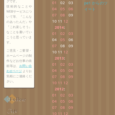
グです。
01
02
03
pe1 からのツ
技術的なことや
04
05
06
イート
WEBサービスにつ
07
08
09
いて等、『こんな
10
11
12
のあったんだ』や
『これ楽しそう』
2014
:
なことを書いてい
01
02
03
こうと思っていま
04
05
06
す。
07
08
09
ご意見・ご要望・
10
11
12
ホームページの制
2013
:
作などお仕事の依
01
02
03
頼等は、
お問い合
04
05
06
わせページ
よりお
気軽にご連絡くだ
07
08
09
さい。
10
11
12
2012
:
01
02
03
Follow
04
05
06
07
08
09
Me
10
11
12