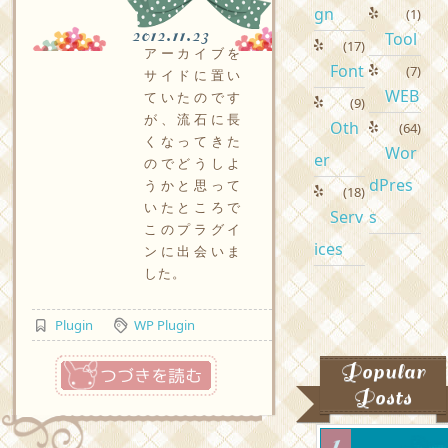
gn
(1)
2012.11.23
Tool
(17)
アーカイブを
Font
(7)
サイドに置い
WEB
ていたのです
(9)
が、流石に長
Oth
(64)
くなってきた
Wor
er
のでどうしよ
dPres
うかと思って
(18)
いたところで
Serv
s
このプラグイ
ices
ンに出会いま
した。
Plugin
WP Plugin
つづきを読む
Popular
Posts