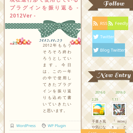
Follow
プラグインを振り返る -
2012Ver -
RSS
Feedly
Twitter
2012.11.29
2012年ももう
Blog Twitter
そろそろ終わ
ろうとしてい
ます。今日
は、この一年
New Entry
の中で使用し
てきたプラグ
インを振り返
2016.0
2016.0
りも込めて書
2.29
1.11
いていきたい
と思います。
手書き風
『wow.j
WordPress
WP Plugin
や気にな
s』と
るかわい
『Anima