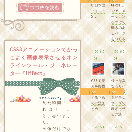
Font
Tips
つづきを読む
い日本語
te.css』
フォント
でアニメ
5つ
ーション
をつけて
動きのあ
るページ
をつくる
CSS3アニメーションでかっ
2016.0
2016.0
こよく画像表示させるオン
1.05
1.03
ラインツール・ジェネレー
ター『liffect』
CSSで要
様々な異
素を縦横
なるサイ
中央配置
ズの画像
Tips
Tips
2012.11.25
するため
を均等な
見た瞬間『こ
の方法ま
サイズで
とめ
表示させ
れは！！』
る方法
と、思いまし
た。
2015.1
2015.0
画像だけでな