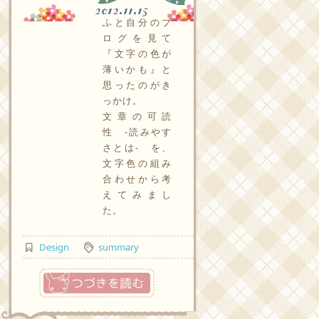
2012.11.15
ふと自分のブ
ログを見て
『文字の色が
薄いかも』と
思ったのがき
っかけ。
文章の可読
性 -読みやす
さとは- を、
文字色の組み
合わせから考
えてみまし
た。
Design
summary
つづきを読む