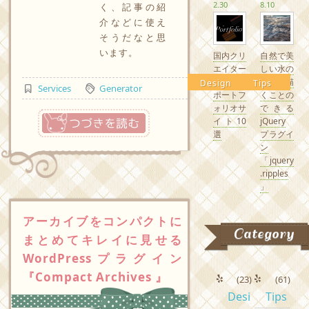
2.30
8.10
く、記事の紹
介などに使え
そうだなと思
います。
国内クリ
自然で美
エイター
しい水の
の素敵な
波紋を描
Design
Tips
Services
Generator
ポートフ
くことの
ォリオサ
できる
つづきを読む
イト10
jQuery
選
プラグイ
ン
「jquery
.ripples
」
アーカイブをコンパクトに
Category
まとめてキレイに見せる
WordPressプラグイン
『Compact Archives 』
(23)
(61)
Desi
Tips