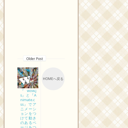
Older Post
HOMEへ戻る
『wow.j
s』と『A
nimate.c
ss』でア
ニメーシ
ョンをつ
けて動き
のあるペ
ージをつ