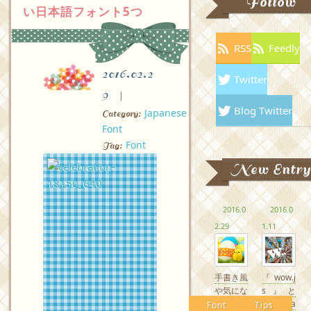
Follow
い日本語フォント5つ
RSS
Feedly
2016.02.2
Twitter
9
Blog Twitter
Japanese
Category:
Font
Font
Tag:
New Entry
2016.0
2016.0
2.29
1.11
手書き風
『wow.j
や気にな
s』と
るかわい
『Anima
Font
Tips