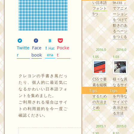
い日本語
te.css』
フォント
でアニメ
5つ
ーション
をつけて
動きのあ
るページ
をつくる
Twitte
Face
Pocke
Hat
2016.0
2016.0
r
book
t
ena
1.05
1.03
クレヨンの手書き風だっ
CSSで要
様々な異
たり、個人的に最近気に
素を縦横
なるサイ
なるかわいい日本語フォ
中央配置
ズの画像
Tips
Tips
ントを集めました。
するため
を均等な
ご利用される場合はサイ
の方法ま
サイズで
とめ
表示させ
トの利用規約を今一度ご
る方法
確認ください。
2015.1
2015.0
2.30
8.10