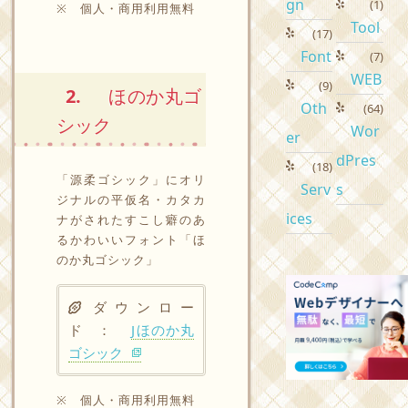
gn
(1)
※ 個人・商用利用無料
Tool
(17)
Font
(7)
WEB
(9)
2.
ほのか丸ゴ
Oth
(64)
シック
Wor
er
dPres
(18)
「源柔ゴシック」にオリ
Serv
s
ジナルの平仮名・カタカ
ices
ナがされたすこし癖のあ
るかわいいフォント「ほ
のか丸ゴシック」
ダウンロー
ド ：
Jほのか丸
ゴシック
※ 個人・商用利用無料