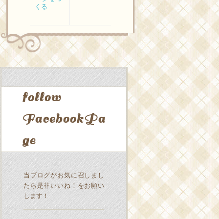
くる
follow
FacebookPa
ge
当ブログがお気に召しまし
たら是非いいね！をお願い
します！