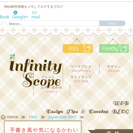
Web制作情報をメモしてログするブログ
eBook
Google+
mail
RSS
F
チップス
ワードプレス
デザイン
Tips
WordPress
Design
フォント
サイトマップ
Font
Site Map
お問い合わせ
Inquiry
WEB
Design Tips
&
Develop BLOG
≫
≫
≫
Home
Font
Japanese Font
手書き風や気になるかわい