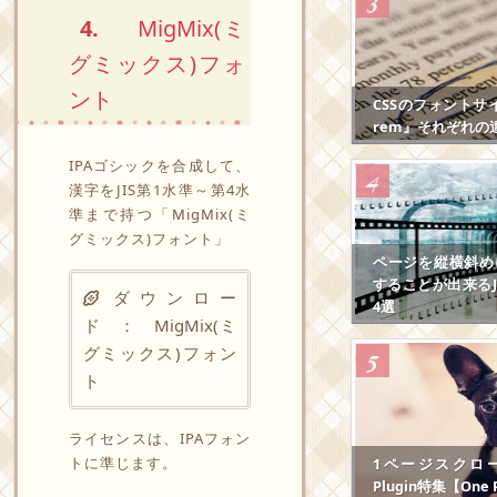
4.
MigMix(ミ
グミックス)フォ
ント
CSSのフォントサ
rem』それぞれの
IPAゴシックを合成して、
漢字をJIS第1水準～第4水
準まで持つ「MigMix(ミ
グミックス)フォント」
ページを縦横斜め
することが出来るJS
ダウンロー
4選
ド ：
MigMix(ミ
グミックス)フォン
ト
ライセンスは、IPAフォン
トに準じます。
1ページスクロール
Plugin特集【One P