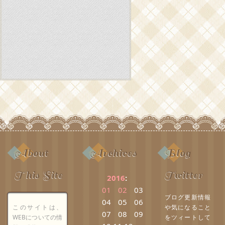
About
Archives
Blog
This Site
Twitter
2016
:
01
02
03
ブログ更新情報
04
05
06
このサイトは、
や気になること
07
08
09
WEBについての情
をツィートして