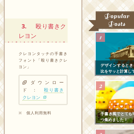
Popular
Posts
3.
殴り書きク
レヨン
クレヨンタッチの手書き
フォント「殴り書きクレ
デザインするとき
ヨン」
比をサッと計算し
ダウンロー
ド ：
殴り書き
クレヨン
※ 個人利用無料
手書き風でとても
つ集めました！