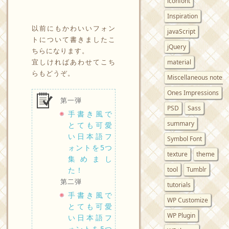
iconfont
Inspiration
以前にもかわいいフォン
javaScript
トについて書きましたこ
jQuery
ちらになります。
宜しければあわせてこち
material
らもどうぞ。
Miscellaneous notes
Ones Impressions
第一弾
PSD
Sass
手書き風で
summary
とても可愛
い日本語フ
Symbol Font
ォントを5つ
texture
theme
集めまし
た！
tool
Tumblr
第二弾
tutorials
手書き風で
WP Customize
とても可愛
WP Plugin
い日本語フ
ォントを5つ