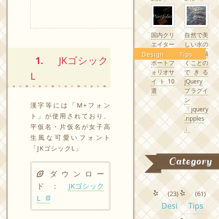
国内クリ
自然で美
エイター
しい水の
の素敵な
波紋を描
Design
Tips
1.
JKゴシック
ポートフ
くことの
ォリオサ
できる
L
イト10
jQuery
選
プラグイ
ン
漢字等には「M+フォン
「jquery
ト」が使用されており、
.ripples
平仮名・片仮名が女子高
」
生風な可愛いフォント
「JKゴシックL」
Category
ダウンロー
ド ：
JKゴシック
(23)
(61)
L
Desi
Tips