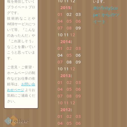
10
11
12
報を発信していく
います。
プライベートブロ
2015
:
@InfinitySco
グです。
01
02
03
pe1 からのツ
技術的なことや
04
05
06
イート
WEBサービスにつ
07
08
09
いて等、『こんな
10
11
12
のあったんだ』や
『これ楽しそう』
2014
:
なことを書いてい
01
02
03
こうと思っていま
04
05
06
す。
07
08
09
ご意見・ご要望・
10
11
12
ホームページの制
2013
:
作などお仕事の依
01
02
03
頼等は、
お問い合
04
05
06
わせページ
よりお
気軽にご連絡くだ
07
08
09
さい。
10
11
12
2012
:
01
02
03
Follow
04
05
06