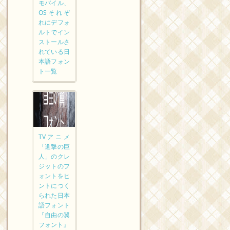
モバイル、
OSそれぞ
れにデフォ
ルトでイン
ストールさ
れている日
本語フォン
ト一覧
TVアニメ
「進撃の巨
人」のクレ
ジットのフ
ォントをヒ
ントにつく
られた日本
語フォント
『自由の翼
フォント』