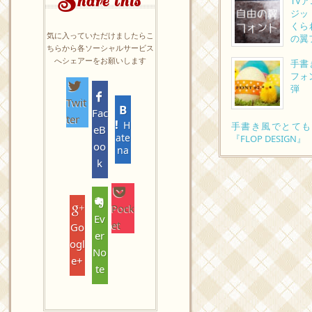
hare this
TV
ジッ
くら
気に入っていただけましたらこ
の翼
ちらから各ソーシャルサービス
へシェアーをお願いします
手書
フォ
弾
Twit
Fac
ter
H
手書き風でとても
eB
ate
『FLOP DESIGN』
oo
na
k
Pock
Ev
et
Go
er
ogl
No
e+
te