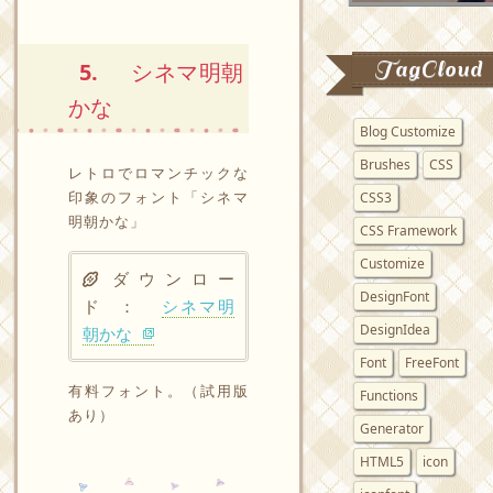
TagCloud
5.
シネマ明朝
かな
Blog Customize
Brushes
CSS
レトロでロマンチックな
印象のフォント「シネマ
CSS3
明朝かな」
CSS Framework
Customize
ダウンロー
DesignFont
ド ：
シネマ明
DesignIdea
朝かな
Font
FreeFont
有料フォント。（試用版
Functions
あり）
Generator
HTML5
icon