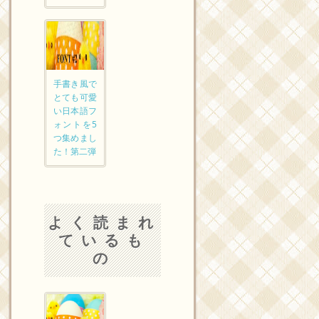
手書き風で
とても可愛
い日本語フ
ォントを5
つ集めまし
た！第二弾
よく読まれ
ているも
の