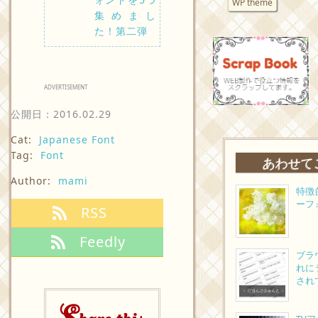
WP theme
集めまし
た！第二弾
ADVERTISEMENT
公開日：
2016.02.29
Cat:
Japanese Font
Tag:
Font
あわせて
Author:
mami
特徴
ーフ
RSS
Feedly
ブラ
れに
され
S