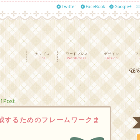
Twitter
FaceBook
Google+
チップス
ワードプレス
デザイン
フ
Tips
WordPress
Design
WEB
 1Post
iteを作成するためのフレームワークま