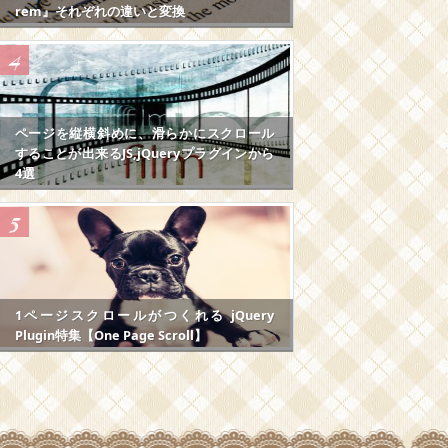
rem』それぞれの違いと変換
ページを縦横斜めに、滑らかにスクロール
することが出来るJS,jQueryプラグインから
4選
1ページスクロールがつくれる jQuery
Plugin特集【One Page Scroll】