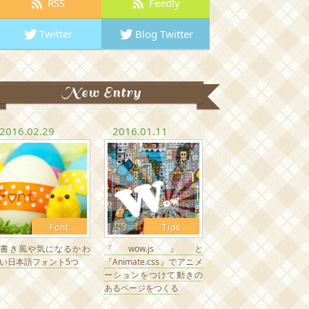
RSS
Feedly
Twitter
Blog Twitter
New Entry
2016.02.29
2016.01.11
Font
Tips
手書き風や気になるかわ
『wow.js』と
い日本語フォント5つ
『Animate.css』でアニメ
ーションをつけて動きの
あるページをつくる