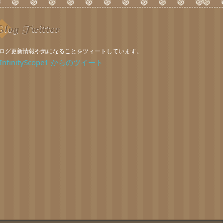
log Twitter
ログ更新情報や気になることをツィートしています。
InfinityScope1 からのツイート