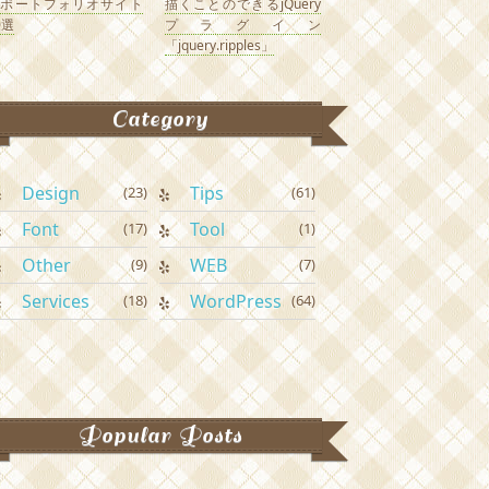
なポートフォリオサイト
描くことのできるjQuery
0選
プラグイン
「jquery.ripples」
Category
Design
Tips
(23)
(61)
Font
Tool
(17)
(1)
Other
WEB
(9)
(7)
Services
WordPress
(18)
(64)
Popular Posts