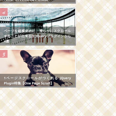
ページを縦横斜めに、滑らかにスクロール
することが出来るJS,jQueryプラグインから
4選
1ページスクロールがつくれる jQuery
Plugin特集【One Page Scroll】