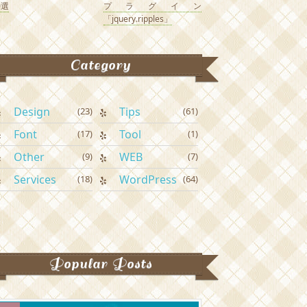
0選
プラグイン
「jquery.ripples」
Category
Design
Tips
(23)
(61)
Font
Tool
(17)
(1)
Other
WEB
(9)
(7)
Services
WordPress
(18)
(64)
Popular Posts