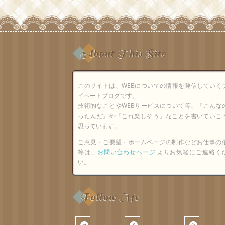
About This Site
このサイトは、WEBについての情報を発信していく
イベートブログです。
技術的なことやWEBサービスについて等、『こんな
ったんだ』や『これ楽しそう』なことを書いていこ
思っています。
ご意見・ご要望・ホームページの制作などお仕事の
等は、
お問い合わせページ
よりお気軽にご連絡く
い。
Follow Me