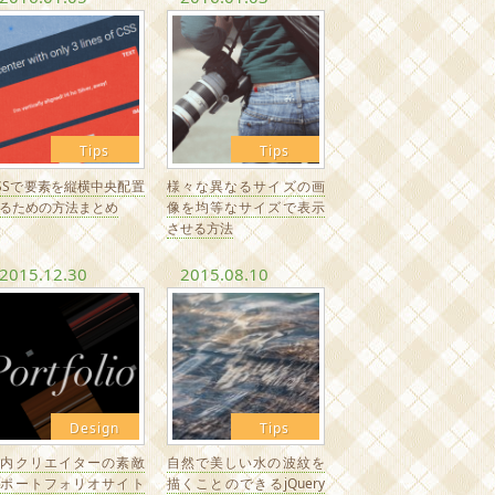
Tips
Tips
SSで要素を縦横中央配置
様々な異なるサイズの画
るための方法まとめ
像を均等なサイズで表示
させる方法
2015.12.30
2015.08.10
Design
Tips
国内クリエイターの素敵
自然で美しい水の波紋を
なポートフォリオサイト
描くことのできるjQuery