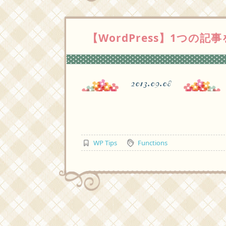
【WordPress】1つの
2013.09.08
WP Tips
Functions