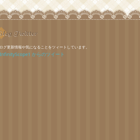
log Twitter
ログ更新情報や気になることをツィートしています。
InfinityScope1 からのツイート