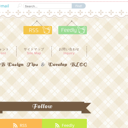
mail
RSS
Feedly
ォント
サイトマップ
お問い合わせ
Font
Site Map
Inquiry
 Design Tips
&
Develop BLOG
Follow
RSS
Feedly