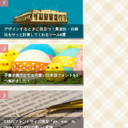
デザインするときに役立つ！黄金比・白銀
比をサッと計算してくれるツール6選
手書き風でとても可愛い日本語フォントを5
つ集めました！
CSSのフォントサイズ指定『px、em、%、
rem』それぞれの違いと変換