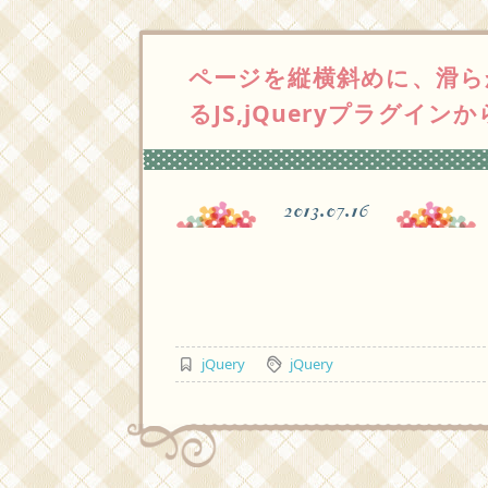
ページを縦横斜めに、滑ら
るJS,jQueryプラグインか
2013.07.16
jQuery
jQuery