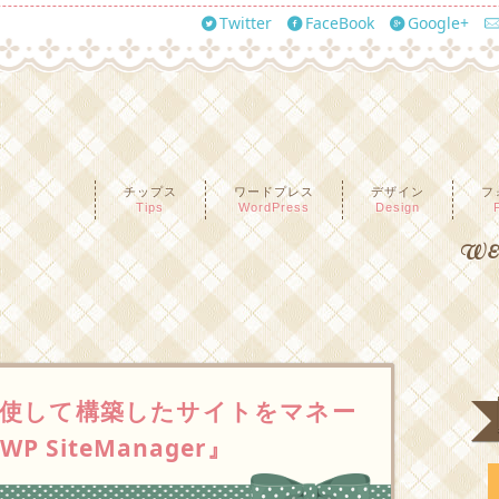
Twitter
FaceBook
Google+
チップス
ワードプレス
デザイン
フ
Tips
WordPress
Design
WEB
使して構築したサイトをマネー
SiteManager』