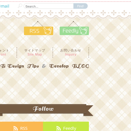
mail
RSS
Feedly
ォント
サイトマップ
お問い合わせ
Font
Site Map
Inquiry
 Design Tips
&
Develop BLOG
Follow
RSS
Feedly