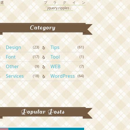
0選
プラグイン
「jquery.ripples」
Category
Design
Tips
(23)
(61)
Font
Tool
(17)
(1)
Other
WEB
(9)
(7)
Services
WordPress
(18)
(64)
Popular Posts