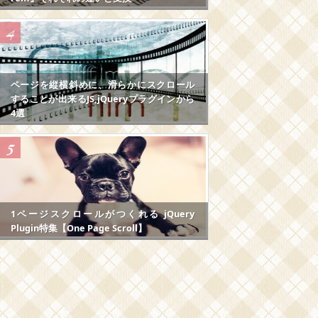
ページを縦横斜めに、滑らかにスクロール
することが出来るJS,jQueryプラグインから
4選
1ページスクロールがつくれる jQuery
Plugin特集【One Page Scroll】