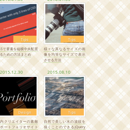
Tips
Tips
SSで要素を縦横中央配置
様々な異なるサイズの画
るための方法まとめ
像を均等なサイズで表示
させる方法
2015.12.30
2015.08.10
Design
Tips
国内クリエイターの素敵
自然で美しい水の波紋を
なポートフォリオサイト
描くことのできるjQuery