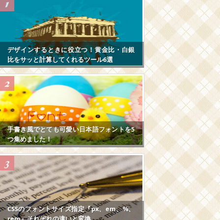
デザインするときに役立つ！黄金比・白銀
比をサッと計算してくれるツール6選
手書き風でとても可愛い日本語フォントを5
つ集めました！
CSSのフォントサイズ指定『px、em、%、
rem』それぞれの違いと変換