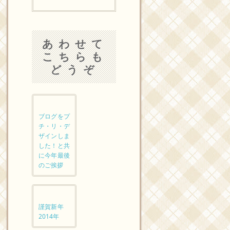
あわせて
こちらも
どうぞ
ブログをプ
チ・リ・デ
ザインしま
した！と共
に今年最後
のご挨拶
謹賀新年
2014年