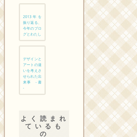
2013年を
振り返る、
今年のブロ
グとわたし
デザインと
アートの違
いを考えさ
せられた出
来事 - 書
-
よく読まれ
ているも
の