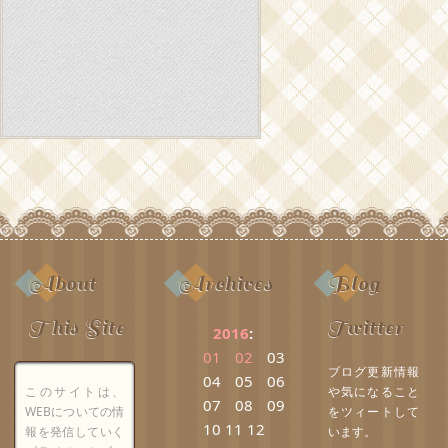
About
Archives
Blog
This Site
Twitter
2016
:
01
02
03
ブログ更新情報
04
05
06
このサイトは、
や気になること
07
08
09
WEBについての情
をツィートして
10
11
12
報を発信していく
います。