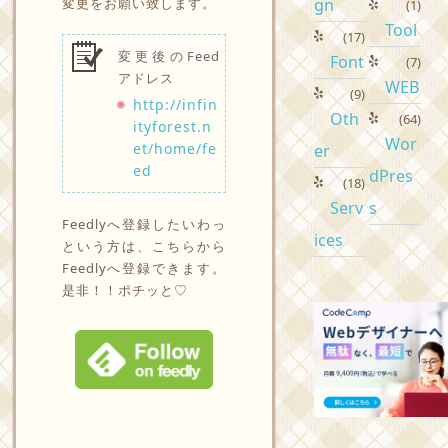
変更をお願い致します。
gn
(1)
Tool
(17)
変更後のFeed
Font
(7)
アドレス
WEB
(9)
http://infin
Oth
(64)
ityforest.n
Wor
et/home/fe
er
ed
dPres
(18)
Serv
s
Feedlyへ登録したいわっ
ices
という方は、こちらから
Feedlyへ登録できます。
是非！！ポチッと♡