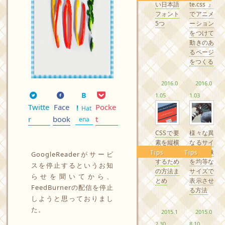
い日本語
te.css』
フォント
でアニメ
5つ
ーション
をつけて
動きのあ
るページ
をつくる
2016.0
2016.0
1.05
1.03
Twitte
Face
Pocke
Hat
r
book
t
ena
CSSで要
様々な異
素を縦横
なるサイ
中央配置
ズの画像
Tips
Tips
GoogleReaderがサービ
するため
を均等な
スを停止するというお知
の方法ま
サイズで
らせを聞いてから、
とめ
表示させ
FeedBurnerの配信を停止
る方法
しようと思っておりまし
た。
2015.1
2015.0
2.30
8.10