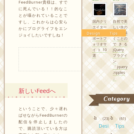
FeedBurner貴様は、すで
に死んでいる！！的なこ
とが囁かれていることで
国内クリ
自然で美
すし、これからは心安ら
エイター
しい水の
かにブログライフをエン
の素敵な
波紋を描
Design
Tips
ジョイしたいですしね！
ポートフ
くことの
ォリオサ
できる
イト10
jQuery
選
プラグイ
ン
「jquery
.ripples
」
新しいFeedへ
Category
ということで、少々遅れ
ばせながらFeedBurnerの
(23)
(61)
配信を停止しましたの
Desi
Tips
で、購読頂いている方は