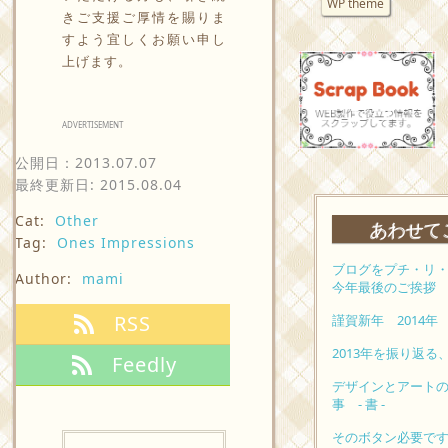
WP theme
きご支援ご厚情を賜りま
すよう宜しくお願い申し
上げます。
ADVERTISEMENT
公開日：
2013.07.07
最終更新日: 2015.08.04
Cat:
Other
あわせて
Tag:
Ones Impressions
ブログをプチ・リ
Author:
mami
今年最後のご挨拶
RSS
謹賀新年 2014年
2013年を振り返
Feedly
デザインとアート
事 - 書 -
そのボタン必要で