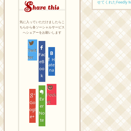
S
せてくれたFeedly M
hare this
気に入っていただけましたらこ
ちらから各ソーシャルサービス
へシェアーをお願いします
Twit
Fac
ter
H
eB
ate
oo
na
k
Pock
Ev
et
Go
er
ogl
No
e+
te