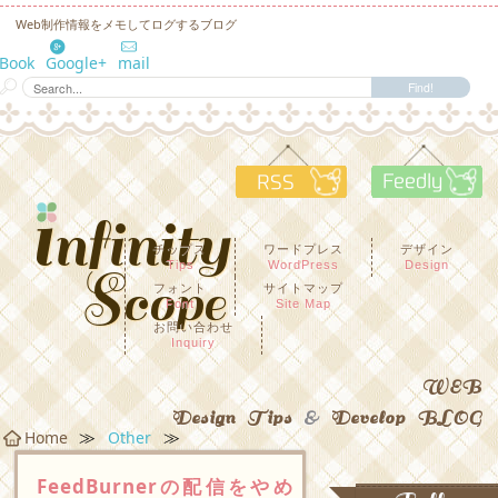
Web制作情報をメモしてログするブログ
eBook
Google+
mail
RSS
F
チップス
ワードプレス
デザイン
Tips
WordPress
Design
フォント
サイトマップ
Font
Site Map
お問い合わせ
Inquiry
WEB
Design Tips
&
Develop BLOG
≫
≫
Home
Other
FeedBurnerの配信をやめ