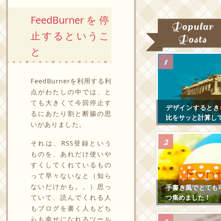
FeedBurnerを停
Popular
止するというこ
Posts
と
FeedBurnerを利用する利
点がわたしの中では、と
ても大きくて今回停止す
デザインするとき
るにあたり割と断腸の思
比をサッと計算し
いがありました。
それは、RSS登録という
ものを、あれだけ使いや
すくしてくれているもの
って早々ないなと（知ら
ないだけかも。。）思っ
手書き風でとても
ていて、読んでくれる人
つ集めました！
もブログを書く人もどち
らも幸せになれるツール