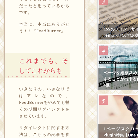
だったと思っているから
です。
本当に、本当にありがと
CSSのフォントサ
う！！『FeedBurner』
rem』それぞれの
これまでも、そ
してこれからも
ページを縦横斜め
することが出来るJS
4選
いきなりの、いきなりで
はアレなので、
FeedBurnerをやめても暫
くの期間リダイレクトを
させています。
リダイレクトに関する方
1ページスクロール
法は、こちらの記事を参
Plugin特集【One P