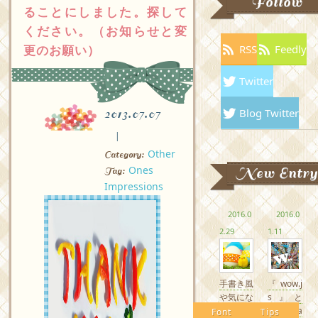
Follow
ることにしました。探して
ください。（お知らせと変
更のお願い）
RSS
Feedly
Twitter
Blog Twitter
2013.07.07
Other
Category:
Ones
New Entry
Tag:
Impressions
2016.0
2016.0
2.29
1.11
手書き風
『wow.j
や気にな
s』と
るかわい
『Anima
Font
Tips