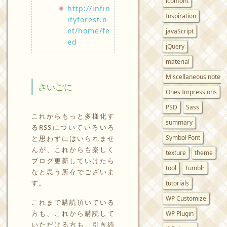
iconfont
http://infin
Inspiration
ityforest.n
et/home/fe
javaScript
ed
jQuery
material
Miscellaneous notes
さいごに
Ones Impressions
PSD
Sass
これからもっと多様化す
summary
るRSSについていろいろ
Symbol Font
と思わずにはいられませ
んが、これからも楽しく
texture
theme
ブログ更新していけたら
tool
Tumblr
なと思う所存でございま
す。
tutorials
WP Customize
これまで購読頂いている
方も、これから購読して
WP Plugin
いただける方も、引き続