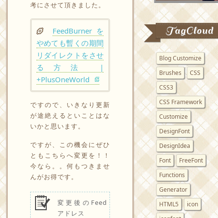
考にさせて頂きました。
TagCloud
FeedBurner を
やめても暫くの期間
リダイレクトをさせ
Blog Customize
る方法 |
Brushes
CSS
+PlusOneWorld
CSS3
CSS Framework
ですので、いきなり更新
が途絶えるといことはな
Customize
いかと思います。
DesignFont
ですが、この機会にぜひ
DesignIdea
ともこちらへ変更を！！
Font
FreeFont
今なら。。何もつきませ
Functions
んがお得です。
Generator
変更後のFeed
HTML5
icon
アドレス