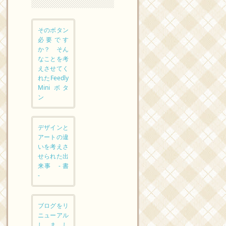
そのボタン
必要です
か？ そん
なことを考
えさせてく
れたFeedly
Mini ボタ
ン
デザインと
アートの違
いを考えさ
せられた出
来事 - 書
-
ブログをリ
ニューアル
しまし