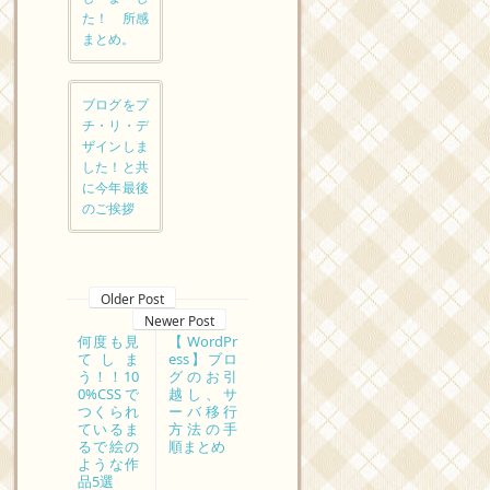
た！ 所感
まとめ。
ブログをプ
チ・リ・デ
ザインしま
した！と共
に今年最後
のご挨拶
Older Post
Newer Post
何度も見
【WordPr
てしま
ess】ブロ
う！！10
グのお引
0%CSSで
越し、サ
つくられ
ーバ移行
ているま
方法の手
るで絵の
順まとめ
ような作
品5選