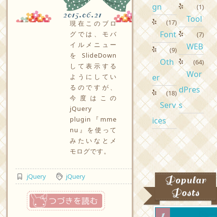
gn
(1)
2015.06.21
Tool
(17)
現在このブロ
Font
グでは、モバ
(7)
イルメニュー
WEB
(9)
をSlideDown
Oth
(64)
して表示する
Wor
ようにしてい
er
るのですが、
dPres
(18)
今度はこの
Serv
s
jQuery
plugin『mme
ices
nu』を使って
みたいなとメ
モログです。
jQuery
jQuery
Popular
Posts
つづきを読む