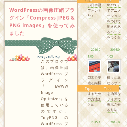
Font
Tips
い日本語
te.css』
WordPressの画像圧縮プラ
フォント
でアニメ
5つ
ーション
グイン『Compress JPEG &
をつけて
PNG images』を使ってみ
動きのあ
るページ
ました
をつくる
2016.0
2016.0
2015.06.24
1.05
1.03
このブログで
は、画像圧縮
WordPressプ
CSSで要
様々な異
ラグイン
素を縦横
なるサイ
『EWWW
中央配置
ズの画像
Tips
Tips
Image
するため
を均等な
Optimizer』を
の方法ま
サイズで
とめ
表示させ
使用している
る方法
のですが、
TinyPNGの
2015.1
2015.0
WordPressプ