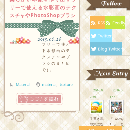
Follow
リーで使える水彩画のテク
スチャやPhotoShopブラシ
RSS
Feedly
Twitter
2015.06.28
フリーで使え
Blog Twitter
る水彩画のテ
クスチャやブ
ラシのまとめ
です。
New Entry
Material
material
,
texture
2016.0
2016.0
つづきを読む
2.29
1.11
手書き風
『wow.j
や気にな
s』と
るかわい
『Anima