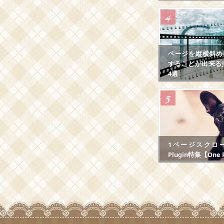
ページを縦横斜め
することが出来るJS
4選
1ページスクロール
Plugin特集【One P