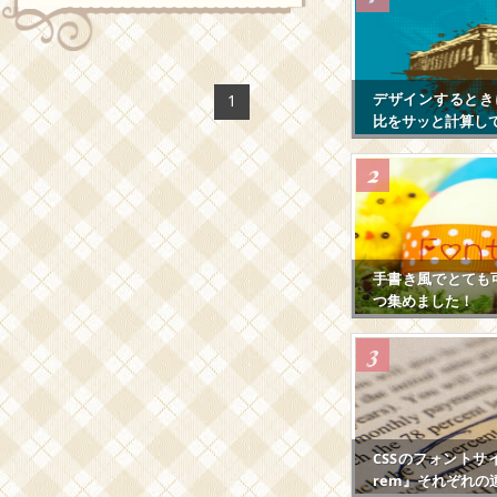
デザインするとき
1
比をサッと計算し
手書き風でとても
つ集めました！
CSSのフォントサ
rem』それぞれの