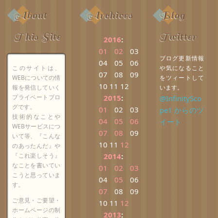
About
Archives
Blog
This Site
Twitter
2016
:
01
02
03
ブログ更新情報
04
05
06
このサイトは、
や気になること
07
08
09
WEBについての情
をツィートして
10
11
12
報を発信していく
います。
プライベートブロ
2015
:
@InfinitySco
グです。
01
02
03
pe1 からのツ
技術的なことや
04
05
06
イート
WEBサービスにつ
07
08
09
いて等、『こんな
10
11
12
のあったんだ』や
『これ楽しそう』
2014
:
なことを書いてい
01
02
03
こうと思っていま
04
05
06
す。
07
08
09
ご意見・ご要望・
10
11
12
ホームページの制
2013
: