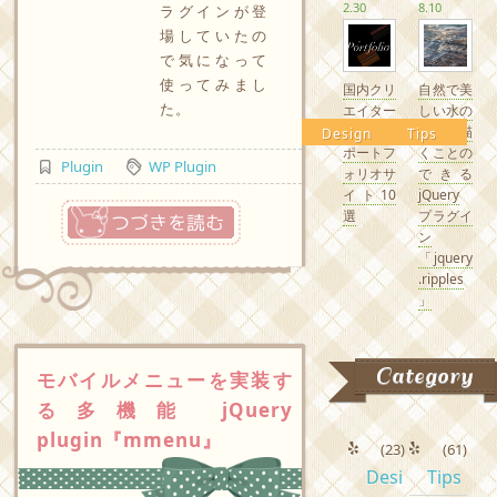
2.30
8.10
ラグインが登
場していたの
で気になって
使ってみまし
国内クリ
自然で美
た。
エイター
しい水の
の素敵な
波紋を描
Design
Tips
ポートフ
くことの
Plugin
WP Plugin
ォリオサ
できる
イト10
jQuery
つづきを読む
選
プラグイ
ン
「jquery
.ripples
」
Category
モバイルメニューを実装す
る多機能 jQuery
plugin『mmenu』
(23)
(61)
Desi
Tips