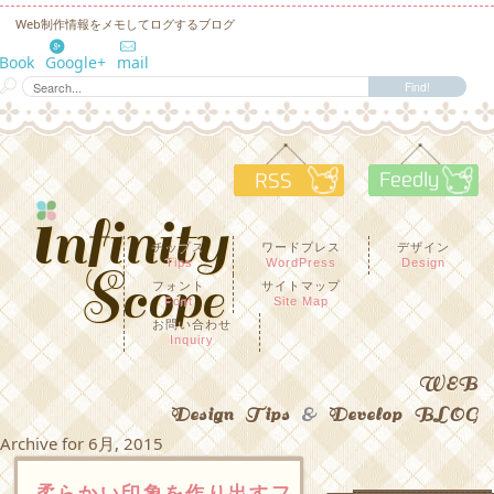
Web制作情報をメモしてログするブログ
eBook
Google+
mail
RSS
F
チップス
ワードプレス
デザイン
Tips
WordPress
Design
フォント
サイトマップ
Font
Site Map
お問い合わせ
Inquiry
WEB
Design Tips
&
Develop BLOG
Archive for 6月, 2015
柔らかい印象を作り出すフ