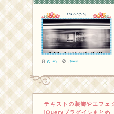
2014.07.14
jQuery
jQuery
テキストの装飾やエフェ
jQueryプラグインまとめ