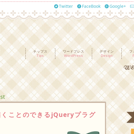
Twitter
FaceBook
Google+
チップス
ワードプレス
デザイン
フ
Tips
WordPress
Design
WEB
ost
くことのできるjQueryプラグ