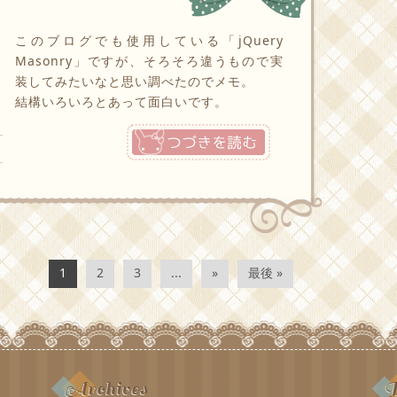
このブログでも使用している「jQuery
Masonry」ですが、そろそろ違うもので実
装してみたいなと思い調べたのでメモ。
結構いろいろとあって面白いです。
つづきを読む
1
2
3
...
»
最後 »
Archives
B