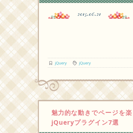
2015.06.21
jQuery
jQuery
魅力的な動きでページを楽
jQueryプラグイン7選