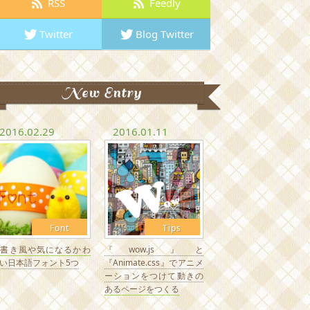
RSS
Feedly
Twitter
Blog Twitter
New Entry
2016.02.29
2016.01.11
Font
Tips
手書き風や気になるかわ
『wow.js』と
い日本語フォント5つ
『Animate.css』でアニメ
ーションをつけて動きの
あるページをつくる