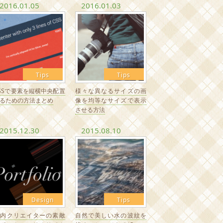
2016.01.05
2016.01.03
Tips
Tips
SSで要素を縦横中央配置
様々な異なるサイズの画
るための方法まとめ
像を均等なサイズで表示
させる方法
2015.12.30
2015.08.10
Design
Tips
国内クリエイターの素敵
自然で美しい水の波紋を