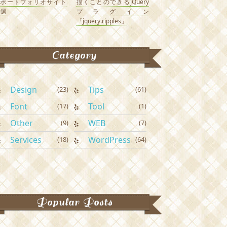
なポートフォリオサイト
描くことのできるjQuery
0選
プラグイン
「jquery.ripples」
Category
Design
Tips
(23)
(61)
Font
Tool
(17)
(1)
Other
WEB
(9)
(7)
Services
WordPress
(18)
(64)
Popular Posts