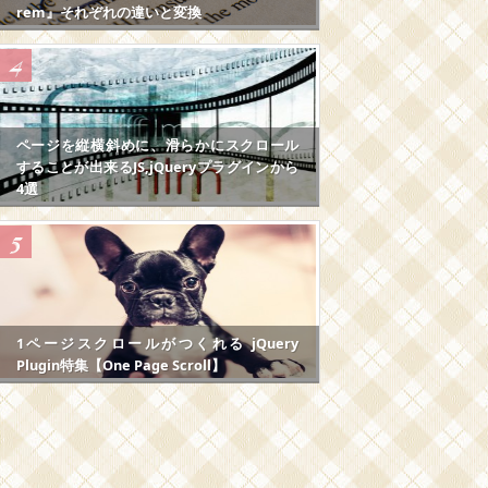
rem』それぞれの違いと変換
ページを縦横斜めに、滑らかにスクロール
することが出来るJS,jQueryプラグインから
4選
1ページスクロールがつくれる jQuery
Plugin特集【One Page Scroll】