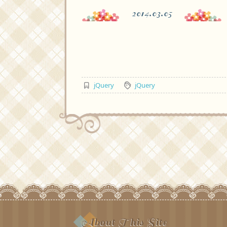
2014.03.05
jQuery
jQuery
About This Site