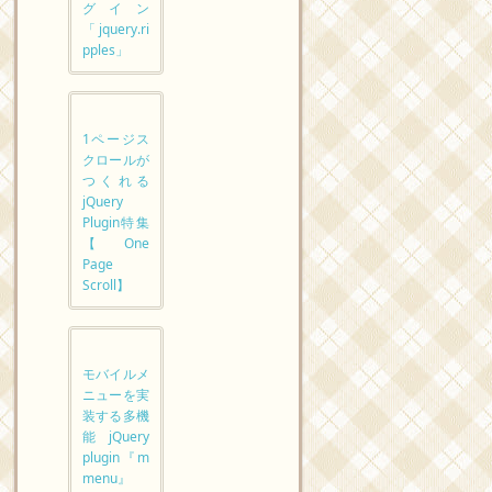
グイン
「jquery.ri
pples」
1ページス
クロールが
つくれる
jQuery
Plugin特集
【One
Page
Scroll】
モバイルメ
ニューを実
装する多機
能 jQuery
plugin『m
menu』