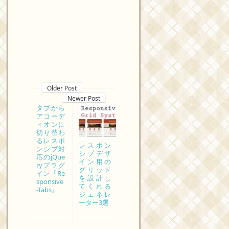
Older Post
Newer Post
タブから
アコーデ
ィオンに
切り替わ
るレスポ
レスポン
ンシブ対
シブデザ
応のjQue
イン用の
ryプラグ
グリッド
イン『Re
を設計し
sponsive
てくれる
-Tabs』
ジェネレ
ーター3選