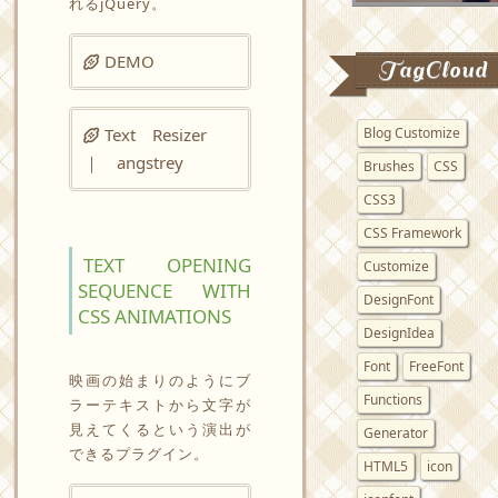
れるjQuery。
DEMO
TagCloud
Text Resizer
Blog Customize
｜ angstrey
Brushes
CSS
CSS3
CSS Framework
TEXT OPENING
Customize
SEQUENCE WITH
DesignFont
CSS ANIMATIONS
DesignIdea
Font
FreeFont
映画の始まりのようにブ
Functions
ラーテキストから文字が
見えてくるという演出が
Generator
できるプラグイン。
HTML5
icon