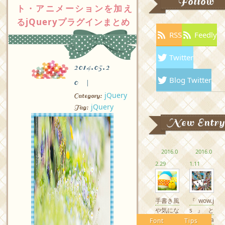
Follow
ト・アニメーションを加え
るjQueryプラグインまとめ
RSS
Feedly
Twitter
2014.05.2
Blog Twitter
0
jQuery
Category:
jQuery
Tag:
New Entry
2016.0
2016.0
2.29
1.11
手書き風
『wow.j
や気にな
s』と
るかわい
『Anima
Font
Tips