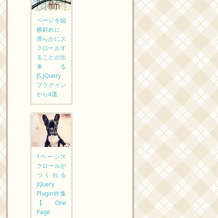
ページを縦
横斜めに、
滑らかにス
クロールす
ることが出
来る
JS,jQuery
プラグイン
から4選
1ページス
クロールが
つくれる
jQuery
Plugin特集
【One
Page