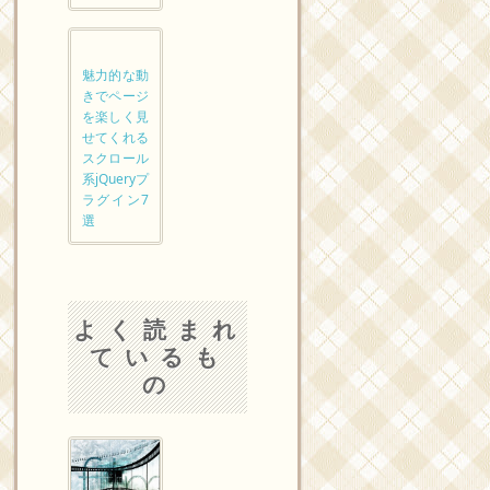
魅力的な動
きでページ
を楽しく見
せてくれる
スクロール
系jQueryプ
ラグイン7
選
よく読まれ
ているも
の