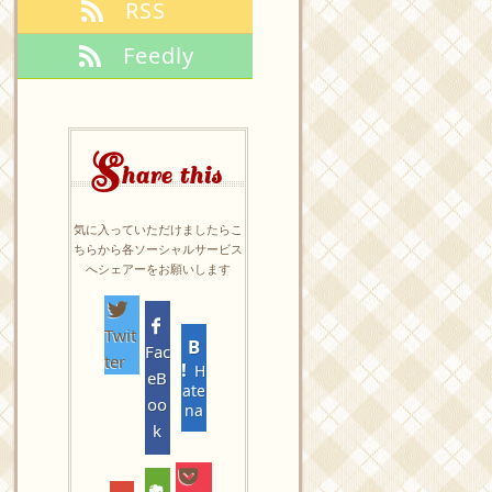
RSS
Feedly
S
hare this
気に入っていただけましたらこ
ちらから各ソーシャルサービス
へシェアーをお願いします
Twit
Fac
ter
H
eB
ate
oo
na
k