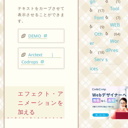
gn
(1)
Tool
テキストをカーブさせて
(17)
表示させることができま
Font
(7)
す。
WEB
(9)
Oth
(64)
DEMO
Wor
er
dPres
(18)
Arctext ｜
Serv
s
Codrops
ices
エフェクト・ア
ニメーションを
加える