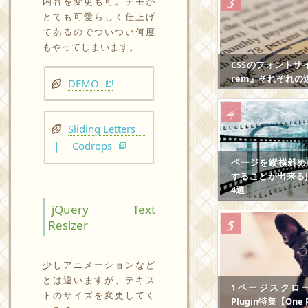
内容を変更も可。デモが
とても可愛らしく仕上げ
てあるのでついつい何度
もやってしまいます。
CSSのフォントサ
rem』それぞれの
DEMO
Sliding Letters
｜ Codrops
ページを縦横斜め
することが出来るJS
4選
jQuery Text
Resizer
少しアニメーションなど
とは違いますが、テキス
1ページスクロール
トのサイズを変更してく
Plugin特集【One P