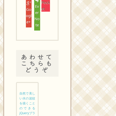
Pock
Ev
et
Go
er
ogl
No
e+
te
あわせて
こちらも
どうぞ
自然で美し
い水の波紋
を描くこと
のできる
jQueryプラ