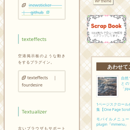
WP theme
inewsticker
｜ github
texteffects
空港掲示板のような動き
をするプラグイン。
あわせて
texteffects ｜
自然
との
fourdesire
「jqu
1ページスクロールがつく
集【One Page Scro
Textualizer
モバイルメニューを
plugin『mmenu』
古いブラウザもサポート