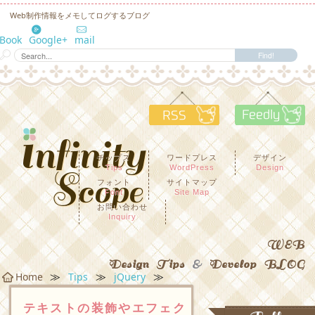
Web制作情報をメモしてログするブログ
eBook
Google+
mail
RSS
F
チップス
ワードプレス
デザイン
Tips
WordPress
Design
フォント
サイトマップ
Font
Site Map
お問い合わせ
Inquiry
WEB
Design Tips
&
Develop BLOG
≫
≫
≫
Home
Tips
jQuery
テキストの装飾やエフェク