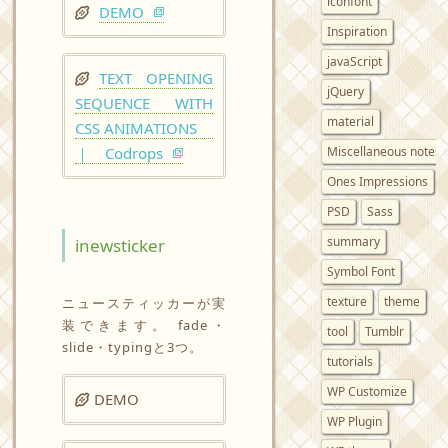
iconfont
DEMO
Inspiration
javaScript
TEXT OPENING
jQuery
SEQUENCE WITH
material
CSS ANIMATIONS
Miscellaneous notes
｜ Codrops
Ones Impressions
PSD
Sass
summary
inewsticker
Symbol Font
texture
theme
ニュースティッカーが実
装できます。 fade・
tool
Tumblr
slide・typingと3つ。
tutorials
WP Customize
DEMO
WP Plugin