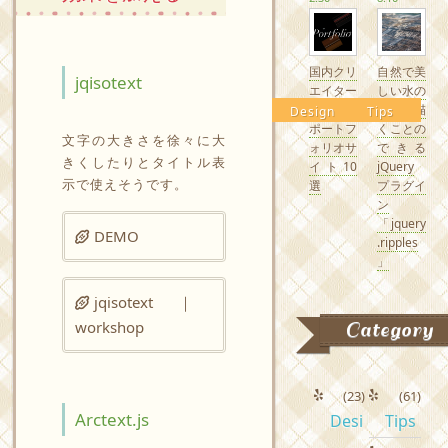
国内クリ
自然で美
jqisotext
エイター
しい水の
の素敵な
波紋を描
Design
Tips
ポートフ
くことの
文字の大きさを徐々に大
ォリオサ
できる
きくしたりとタイトル表
イト10
jQuery
示で使えそうです。
選
プラグイ
ン
「jquery
DEMO
.ripples
」
jqisotext ｜
workshop
Category
(23)
(61)
Arctext.js
Desi
Tips