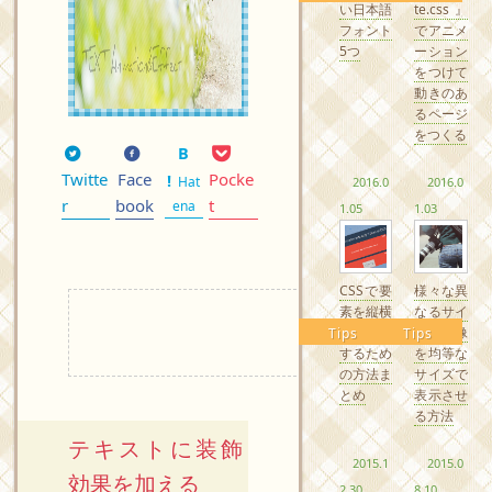
い日本語
te.css』
フォント
でアニメ
5つ
ーション
をつけて
動きのあ
るページ
をつくる
Twitte
Face
Pocke
Hat
2016.0
2016.0
r
book
t
ena
1.05
1.03
CSSで要
様々な異
素を縦横
なるサイ
中央配置
ズの画像
Tips
Tips
するため
を均等な
の方法ま
サイズで
とめ
表示させ
る方法
テキストに装飾
2015.1
2015.0
効果を加える
2.30
8.10