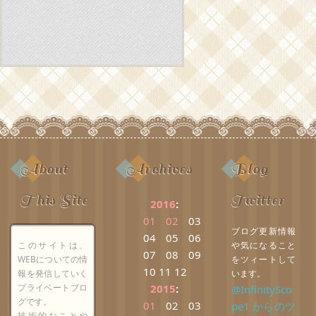
About
Archives
Blog
This Site
Twitter
2016
:
01
02
03
ブログ更新情報
04
05
06
このサイトは、
や気になること
07
08
09
WEBについての情
をツィートして
10
11
12
報を発信していく
います。
プライベートブロ
2015
:
@InfinitySco
グです。
01
02
03
pe1 からのツ
技術的なことや