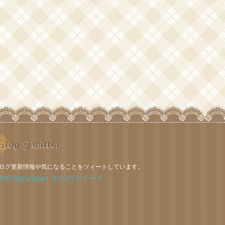
log Twitter
ログ更新情報や気になることをツィートしています。
InfinityScope1 からのツイート