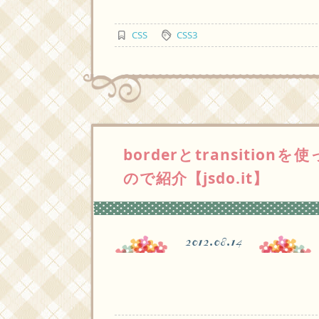
CSS
CSS3
borderとtransiti
ので紹介【jsdo.it】
2012.08.14