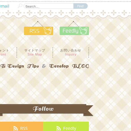
mail
RSS
Feedly
ォント
サイトマップ
お問い合わせ
Font
Site Map
Inquiry
 Design Tips
&
Develop BLOG
Follow
RSS
Feedly