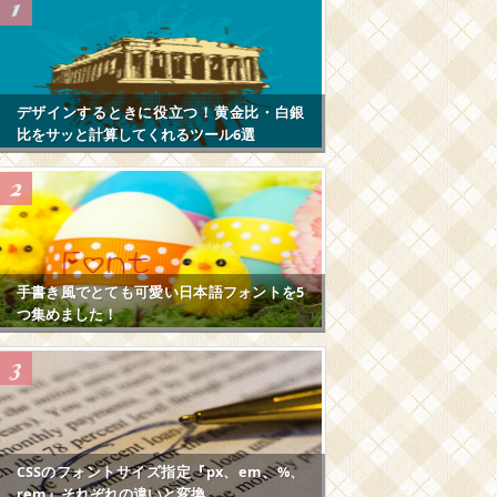
デザインするときに役立つ！黄金比・白銀
比をサッと計算してくれるツール6選
手書き風でとても可愛い日本語フォントを5
つ集めました！
CSSのフォントサイズ指定『px、em、%、
rem』それぞれの違いと変換