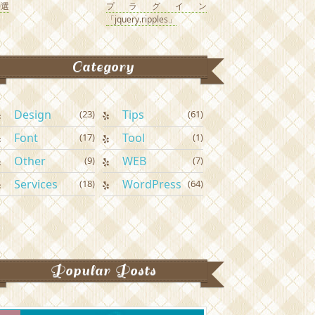
0選
プラグイン
「jquery.ripples」
Category
Design
Tips
(23)
(61)
Font
Tool
(17)
(1)
Other
WEB
(9)
(7)
Services
WordPress
(18)
(64)
Popular Posts