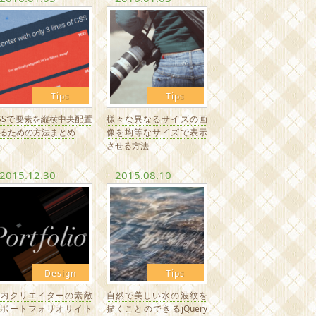
Tips
Tips
SSで要素を縦横中央配置
様々な異なるサイズの画
るための方法まとめ
像を均等なサイズで表示
させる方法
2015.12.30
2015.08.10
Design
Tips
国内クリエイターの素敵
自然で美しい水の波紋を
なポートフォリオサイト
描くことのできるjQuery