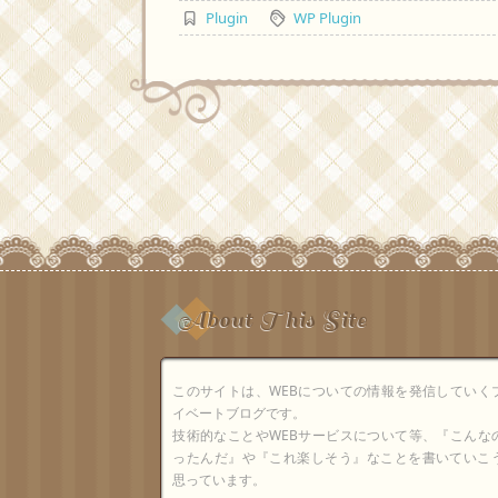
Plugin
WP Plugin
About This Site
このサイトは、WEBについての情報を発信していく
イベートブログです。
技術的なことやWEBサービスについて等、『こんな
ったんだ』や『これ楽しそう』なことを書いていこ
思っています。