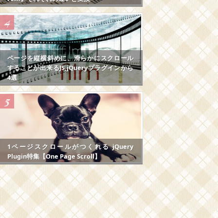
ページを縦横斜めに、滑らかにスクロール
することが出来るJS,jQueryプラグインから
4選
1ページスクロールがつくれる jQuery
Plugin特集【One Page Scroll】