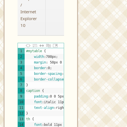
/
Internet
Explorer
10
CSS
1
#mytable 
{
2
width
:
700px
;
3
margin
:
50px
0
0
40px
;
padding
:
0
;
4
border
:
0
;
5
border-spacing
:
0
;
6
border-collapse
:
collapse
;
7
}
8
caption 
{
9
padding
:
0
0
5px
0
;
10
font
:
italic
11px
"Trebuchet MS"
,
Verdana,
Aria
11
text-align
:
right
;
12
}
13
th 
{
14
font
:
bold
11px
"Trebuchet MS"
,
Verdana,
Arial,