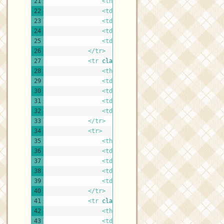
21
<th 
scope
=
"row"
id
=
"r5"
>
<a 
href
=
"#
22
<td>
<a 
href
=
""
>
Link
</a>
</td>
23
<td>
User5
</td>
24
<td>
Description.
</td>
25
<td>
<a 
href
=
"#"
>
Link
</a>
</td>
26
</tr>
27
<tr 
class
=
"odd"
>
28
<th 
scope
=
"row"
id
=
"r4"
>
<a 
href
=
"#
29
<td>
<a 
href
=
""
>
Link
</a>
</td>
30
<td>
User4
</td>
31
<td>
Description.
</td>
32
<td>
<a 
href
=
"#"
>
Link
</a>
</td>
33
</tr>
34
<tr>
35
<th 
scope
=
"row"
id
=
"r3"
>
<a 
href
=
"#
36
<td>
<a 
href
=
""
>
Link
</a>
</td>
37
<td>
User3
</td>
38
<td>
Description.
</td>
39
<td>
<a 
href
=
"#"
>
Link
</a>
</td>
40
</tr>
41
<tr 
class
=
"odd"
>
42
<th 
scope
=
"row"
id
=
"r2"
>
<a 
href
=
"#
43
<td>
<a 
href
=
""
>
Link
</a>
</td>