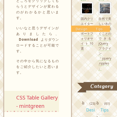
ところをクリックしても
らうとデザインが変わる
のがわかるかと思いま
す。
国内クリ
自然で美
エイター
しい水の
いいなと思うデザインが
の素敵な
波紋を描
Design
Tips
ありましたら、
ポートフ
くことの
ォリオサ
できる
Download
よりダウン
イト10
jQuery
ロードすることが可能で
選
プラグイ
す。
ン
「jquery
その中から気になるもの
.ripples
をご紹介したいと思いま
」
す。
Category
CSS Table Gallery
(23)
(61)
- mintgreen
Desi
Tips