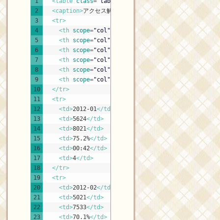
XHTML
1
<table 
class
=
"table021"
>
2
<caption>
アクセス解析月ごとの集計
</caption>
3
<tr>
4
<th 
scope
=
"col"
>
年月
</th>
5
<th 
scope
=
"col"
>
セッション
</th>
6
<th 
scope
=
"col"
>
ページビュー
</th>
7
<th 
scope
=
"col"
>
新規セッション率
</th>
8
<th 
scope
=
"col"
>
平均滞在時間
</th>
9
<th 
scope
=
"col"
>
コンバージョン数
</th>
10
</tr>
11
<tr>
12
<td>
2012-01
</td>
13
<td>
5624
</td>
14
<td>
8021
</td>
15
<td>
75.2%
</td>
16
<td>
00:42
</td>
17
<td>
4
</td>
18
</tr>
19
<tr>
20
<td>
2012-02
</td>
21
<td>
5021
</td>
22
<td>
7533
</td>
23
<td>
70.1%
</td>