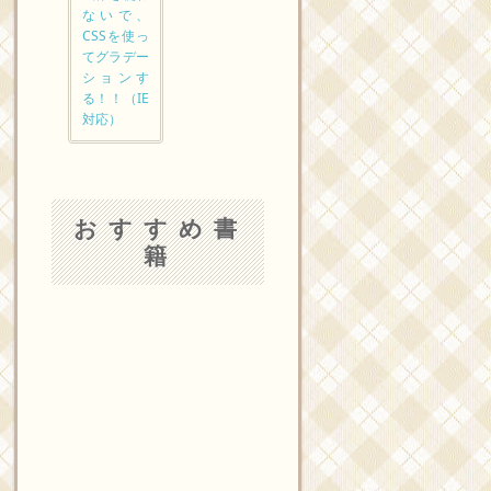
ないで、
CSSを使っ
てグラデー
ションす
る！！（IE
対応）
おすすめ書
籍