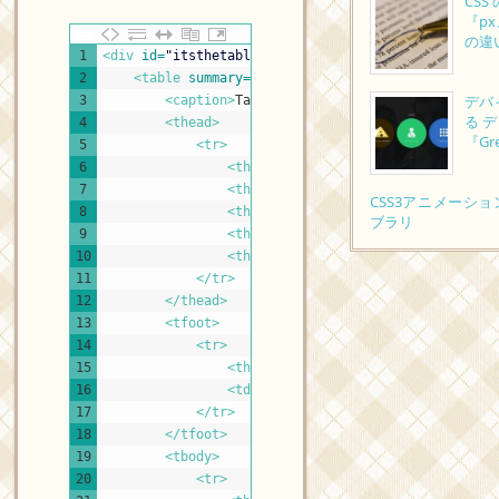
CS
『p
の違
XHTML
1
<div 
id
=
"itsthetable"
>
2
<table 
summary
=
"Submitted table designs"
>
デバ
3
<caption>
Table designs
</caption>
る
4
<thead>
『Gre
5
<tr>
6
<th 
scope
=
"col"
>
Design Name
</th>
7
<th 
scope
=
"col"
>
Author
</th>
CSS3アニメーシ
8
<th 
scope
=
"col"
>
Country
</th>
ブラリ
9
<th 
scope
=
"col"
>
Comment
</th>
10
<th 
scope
=
"col"
>
Download
</th>
11
</tr>
12
</thead>
13
<tfoot>
14
<tr>
15
<th 
scope
=
"row"
>
Total
</th>
16
<td 
colspan
=
"4"
>
5 designs
</td>
17
</tr>
18
</tfoot>
19
<tbody>
20
<tr>