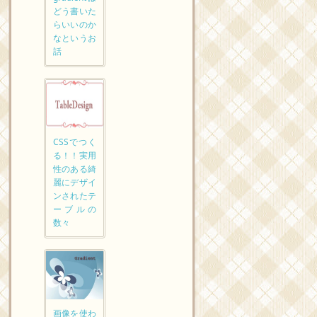
どう書いた
らいいのか
なというお
話
CSSでつく
る！！実用
性のある綺
麗にデザイ
ンされたテ
ーブルの
数々
画像を使わ