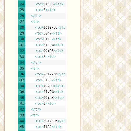
24
<td>
01:06
</td>
25
<td>
5
</td>
26
</tr>
27
<tr>
28
<td>
2012-03
</td>
29
<td>
5847
</td>
30
<td>
9105
</td>
31
<td>
81.3%
</td>
32
<td>
00:36
</td>
33
<td>
2
</td>
34
</tr>
35
<tr>
36
<td>
2012-04
</td>
37
<td>
6185
</td>
38
<td>
10230
</td>
39
<td>
84.9%
</td>
40
<td>
00:53
</td>
41
<td>
6
</td>
42
</tr>
43
<tr>
44
<td>
2012-05
</td>
45
<td>
5133
</td>