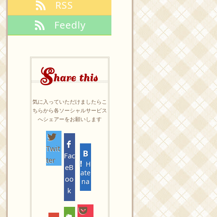
RSS
Feedly
S
hare this
気に入っていただけましたらこ
ちらから各ソーシャルサービス
へシェアーをお願いします
Twit
Fac
ter
H
eB
ate
oo
na
k