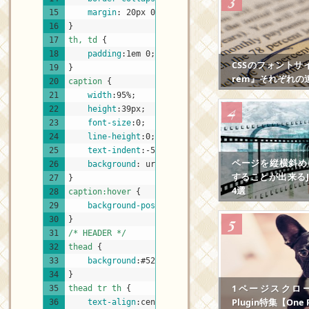
15
margin
:
20px
0
0
30px
;
16
}
17
th, td 
{
18
padding
:
1em
0
;
CSSのフォントサ
19
}
rem』それぞれの
20
caption 
{
21
width
:
95%
;
22
height
:
39px
;
23
font-size
:
0
;
24
line-height
:
0
;
25
text-indent
:
-5000em
;
ページを縦横斜め
26
background
:
url
(
"img/caption.gif"
)
no-repeat
することが出来るJS
27
}
4選
28
caption:hover 
{
29
background-position
:
99%
100%
;
30
}
31
/* HEADER */
32
thead 
{
33
background
:
#524123
;
34
}
1ページスクロール
35
thead tr th 
{
Plugin特集【One P
36
text-align
:
center
;