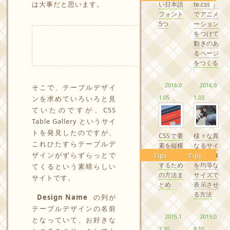
は大事だと思います。
い日本語
te.css』
フォント
でアニメ
5つ
ーション
をつけて
動きのあ
るページ
をつくる
2016.0
2016.0
そこで、テーブルデザイ
1.05
1.03
ンを求めていろいろと見
ていたのですが、
CSS
Table Gallery
というサイ
トを発見したのですが、
CSSで要
様々な異
これひたすらテーブルデ
素を縦横
なるサイ
ザインがずらずらっとで
中央配置
ズの画像
Tips
Tips
するため
を均等な
てくるという素晴らしい
の方法ま
サイズで
サイトです。
とめ
表示させ
る方法
Design Name
の列が
テーブルデザインの名前
2015.1
2015.0
となっていて、お好きな
2.30
8.10