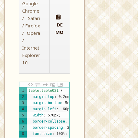
Google
Chrome
/ Safari
DE
/ Firefox
MO
/ Opera
/
Internet
Explorer
10
CSS
1
table.table021 
{
2
margin-top
:
0.2em
;
3
margin-bottom
:
5em
;
4
margin-left
:
-60px
;
5
width
:
570px
;
6
border-collapse
:
separate
;
7
border-spacing
:
2px
;
8
font-size
:
100%
;