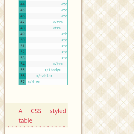
44
<td>
User2
</td>
45
<td>
Description.
</td>
46
<td>
<a 
href
=
"#"
>
Link
</a>
</td>
47
</tr>
48
<tr>
49
<th 
scope
=
"row"
id
=
"r1"
>
<a 
href
=
"#
50
<td>
<a 
href
=
""
>
Link
</a>
</td>
51
<td>
User1
</td>
52
<td>
Description.
</td>
53
<td>
<a 
href
=
"#"
>
Link
</a>
</td>
54
</tr>
55
</tbody>
56
</table>
57
</div>
A CSS styled
table