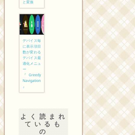
と変換
デバイス毎
に表示項目
数が変わる
デバイス最
適化メニュ
ー
『Greedy
Navigation
』
よく読まれ
ているも
の