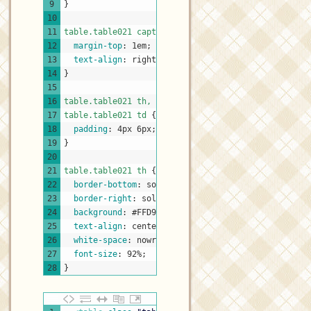
9
}
10
11
table.table021 caption 
{
12
margin-top
:
1em
;
13
text-align
:
right
;
14
}
15
16
table.table021 th,
17
table.table021 td 
{
18
padding
:
4px
6px
;
19
}
20
21
table.table021 th 
{
22
border-bottom
:
solid
1px
#B2B2B2
;
23
border-right
:
solid
1px
#B2B2B2
;
24
background
:
#FFD9F3
;
25
text-align
:
center
;
26
white-space
:
nowrap
;
27
font-size
:
92%
;
28
}