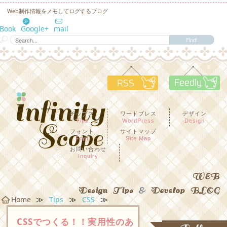
Web制作情報をメモしてログするブログ
eBook
Google+
mail
RSS
F
チップス
ワードプレス
デザイン
Tips
WordPress
Design
フォント
サイトマップ
Font
Site Map
お問い合わせ
Inquiry
WEB
Design Tips
&
Develop BLOG
≫
≫
≫
Home
Tips
CSS
CSSでつくる！！実用性のあ