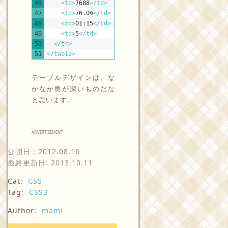
46
<td>
7688
</td>
47
<td>
76.0%
</td>
48
<td>
01:15
</td>
49
<td>
5
</td>
50
</tr>
51
</table>
テーブルデザインは、な
かなか奥が深いものだな
と思います。
ADVERTISEMENT
公開日：
2012.08.16
最終更新日: 2013.10.11
Cat:
CSS
Tag:
CSS3
Author:
mami