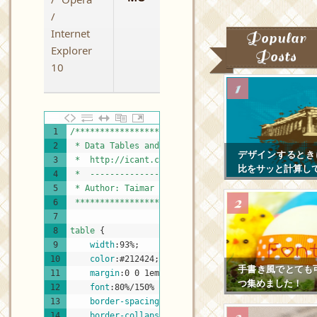
/
Internet
Popular
Explorer
Posts
10
CSS
1
/************************************************
2
 * Data Tables and Cascading Style Sheets Gallery
デザインするとき
3
 *  http://icant.co.uk/csstablegallery/index.php 
比をサッと計算し
4
 *  -------------------------------------------- 
5
 * Author: Taimar Teetlok > http://taimar.pri.ee/
6
 ************************************************
7
8
table 
{
9
width
:
93%
;
10
color
:
#212424
;
手書き風でとても
11
margin
:
0
0
1em
0
;
つ集めました！
12
font
:
80%/150%
"Lucida Grande"
,
"Lucida Sans U
13
border-spacing
:
0
;
14
border-collapse
:
collapse
;