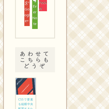
Pock
Ev
et
Go
er
ogl
No
e+
te
あわせて
こちらも
どうぞ
CSSで要素
を縦横中央
配置するた