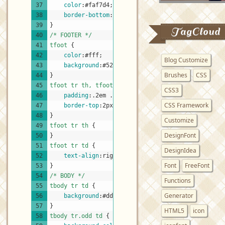
37
color
:
#faf7d4
;
38
border-bottom
:
3px
solid
#A5D768
;
39
}
TagCloud
40
/* FOOTER */
41
tfoot 
{
42
color
:
#fff
;
Blog Customize
43
background
:
#524123
;
Brushes
CSS
44
}
45
tfoot tr th, tfoot tr td 
{
CSS3
46
padding
:
.2em
.6em
;
CSS Framework
47
border-top
:
2px
solid
#a5d768
;
48
}
Customize
49
tfoot tr th 
{
DesignFont
50
}
51
tfoot tr td 
{
DesignIdea
52
text-align
:
right
;
Font
FreeFont
53
}
54
/* BODY */
Functions
55
tbody tr td 
{
Generator
56
background
:
#ddf0bd
url
(
"img/bg_cell.gif"
)
no-
57
}
HTML5
icon
58
tbody tr.odd td 
{