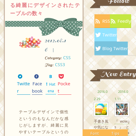
Follow
る綺麗にデザインされたテ
ーブルの数々
RSS
Feedly
Twitter
2012.08.1
Blog Twitter
6
CSS
Category:
CSS3
Tag:
New Entry
Twitte
Face
Pocke
Hat
r
book
t
ena
2016.0
2016.0
2.29
1.11
テーブルデザインで個性
というのもなんだかな感
手書き風
『wow.j
じがしますが、綺麗に見
や気にな
s』と
やすいテーブルというの
るかわい
『Anima
Font
Tips