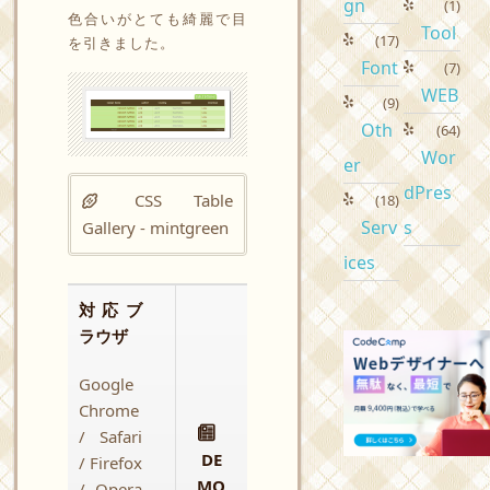
gn
(1)
色合いがとても綺麗で目
Tool
(17)
を引きました。
Font
(7)
WEB
(9)
Oth
(64)
Wor
er
dPres
CSS Table
(18)
Serv
s
Gallery - mintgreen
ices
対応ブ
ラウザ
Google
Chrome
/ Safari
DE
/ Firefox
MO
/ Opera