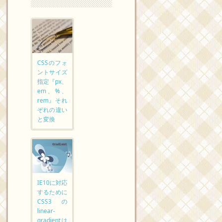
CSSのフォ
ントサイズ
指定『px、
em、%、
rem』それ
ぞれの違い
と変換
IE10に対応
するために
CSS3の
linear-
gradientは