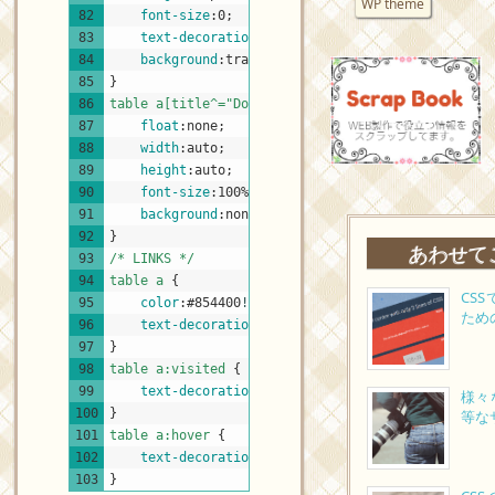
WP theme
82
font-size
:
0
;
83
text-decoration
:
none
;
84
background
:
transparent
url
(
"http://taimar.pri
85
}
86
table a[title^="Download"] 
{
87
float
:
none
;
88
width
:
auto
;
89
height
:
auto
;
90
font-size
:
100%
;
91
background
:
none
;
92
}
あわせて
93
/* LINKS */
94
table a 
{
CS
95
color
:
#854400
!important
;
ため
96
text-decoration
:
none
;
97
}
98
table a:visited 
{
99
text-decoration
:
line-through
;
様々
100
}
等な
101
table a:hover 
{
102
text-decoration
:
underline
;
103
}