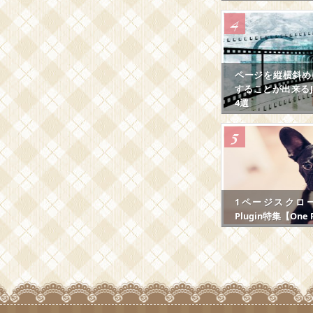
ページを縦横斜め
することが出来るJS
4選
1ページスクロール
Plugin特集【One P