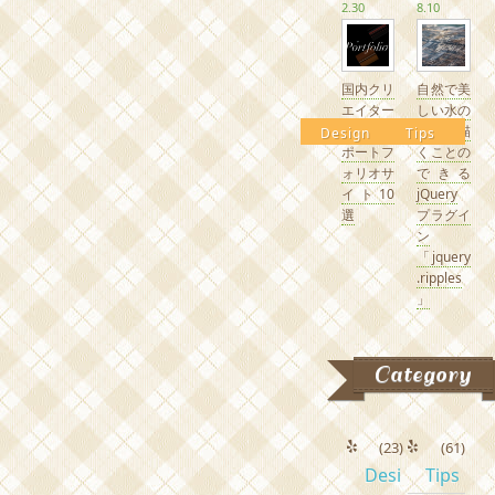
2.30
8.10
国内クリ
自然で美
エイター
しい水の
の素敵な
波紋を描
Design
Tips
ポートフ
くことの
ォリオサ
できる
イト10
jQuery
選
プラグイ
ン
「jquery
.ripples
」
Category
(23)
(61)
Desi
Tips