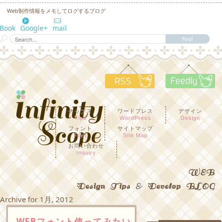
Web制作情報をメモしてログするブログ
eBook
Google+
mail
RSS
F
チップス
ワードプレス
デザイン
Tips
WordPress
Design
フォント
サイトマップ
Font
Site Map
お問い合わせ
Inquiry
WEB
Design Tips
&
Develop BLOG
Archive for 1月, 2012
WEBフォント使ってみたい