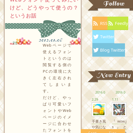
Follow
けど、どうやって使うの？
というお話
RSS
Feedly
Twitter
2012.01.08
Webページで
Blog Twitter
使えるフォン
トというのは
閲覧する側の
PCの環境に大
New Entry
きく左右され
てしまいま
す。
2016.0
2016.0
だけど、やっ
2.29
1.11
ぱり可愛いフ
ォントやWeb
ページのイメ
手書き風
『wow.j
ージに合わせ
や気にな
s』と
たフォントを
るかわい
『Anima