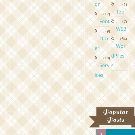
gn
(1)
Tool
(17)
Font
(7)
WEB
(9)
Oth
(64)
Wor
er
dPres
(18)
Serv
s
ices
Popular
Posts