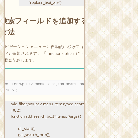
'replace_text_wps'
)
;
検索フィールドを追加する
方法
ナビゲーションメニューに自動的に検索フィー
ルドが追加されます。 「functions.php」に下記
の様に記述します。
1
add_filter
(
'wp_nav_menu_items'
,
'add_search_box'
,
2
10
,
2
)
;
3
function
add_search_box
(
$
items
,
$
args
)
{
4
5
ob_start
(
)
;
6
get_search_form
(
)
;