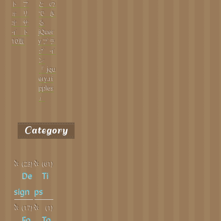
トフ
との
ォリ
でき
オサ
る
イト
jQuer
10選
yプラ
グイ
ン
「jqu
ery.ri
pples
」
Category
(23)
(61)
De
Ti
sign
ps
(17)
(1)
Fo
To