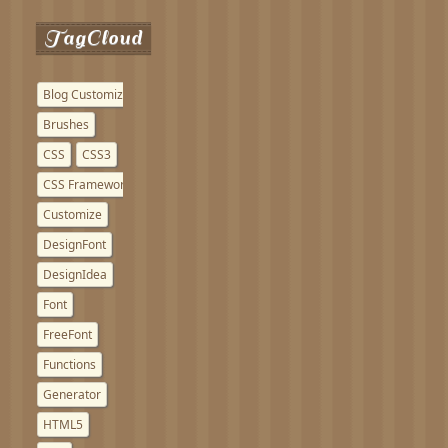
TagCloud
Blog Customize
Brushes
CSS
CSS3
CSS Framework
Customize
DesignFont
DesignIdea
Font
FreeFont
Functions
Generator
HTML5