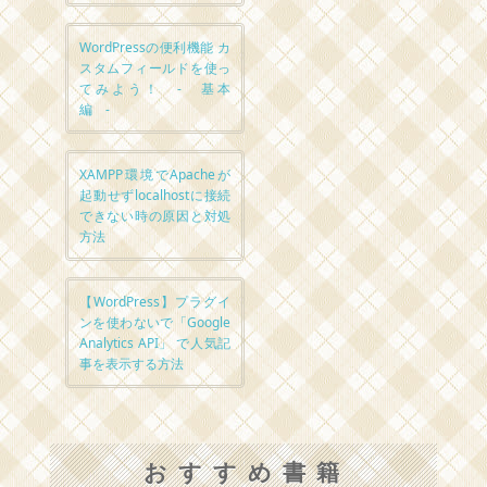
WordPressの便利機能 カ
スタムフィールドを使っ
てみよう！ - 基本
編 -
XAMPP環境でApacheが
起動せずlocalhostに接続
できない時の原因と対処
方法
【WordPress】プラグイ
ンを使わないで「Google
Analytics API」 で人気記
事を表示する方法
おすすめ書籍