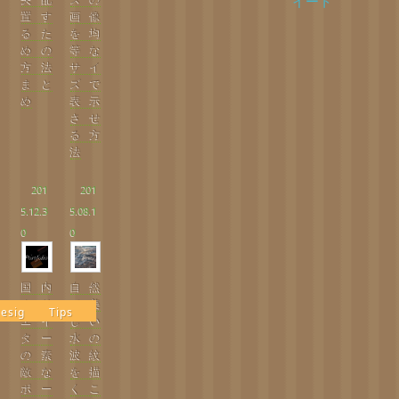
イート
置す
画像
るた
を均
めの
等な
方法
サイ
まと
ズで
め
表示
させ
る方
法
201
201
5.12.3
5.08.1
0
0
国内
自然
クリ
で美
esign
Tips
エイ
しい
ター
水の
の素
波紋
敵な
を描
ポー
くこ