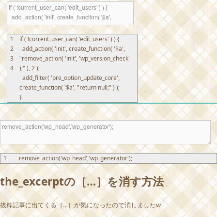
1
if
(
!
current_user_can
(
'edit_users'
)
)
{
2
add_action
(
'init'
,
create_function
(
'$a'
,
3
"remove_action( 'init', 'wp_version_check'
4
);"
)
,
2
)
;
add_filter
(
'pre_option_update_core'
,
create_function
(
'$a'
,
"return null;"
)
)
;
}
1
remove_action
(
'wp_head'
,
'wp_generator'
)
;
the_excerptの［…］を消す方法
抜粋記事に出てくる［…］が気になったので消しましたw