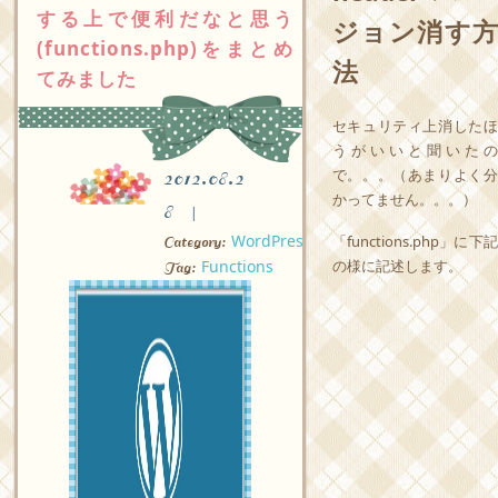
する上で便利だなと思う
ジョン消す方
(functions.php)をまとめ
法
てみました
セキュリティ上消したほ
うがいいと聞いたの
で。。。（あまりよく分
2012.08.2
かってません。。。）
8
WordPress
「functions.php」に下記
Category:
Functions
の様に記述します。
Tag: