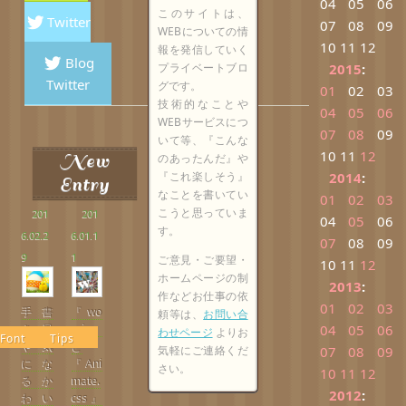
04
05
06
このサイトは、
Twitter
07
08
09
WEBについての情
10
11
12
報を発信していく
Blog
プライベートブロ
2015
:
Twitter
グです。
01
02
03
技術的なことや
04
05
06
WEBサービスにつ
07
08
09
いて等、『こんな
10
11
12
New
のあったんだ』や
『これ楽しそう』
2014
:
Entry
なことを書いてい
01
02
03
こうと思っていま
201
201
04
05
06
す。
6.02.2
6.01.1
07
08
09
9
1
ご意見・ご要望・
10
11
12
ホームページの制
2013
:
作などお仕事の依
01
02
03
手書
『wo
頼等は、
お問い合
04
05
06
き風
w.js』
わせページ
よりお
Font
Tips
や気
と
気軽にご連絡くだ
07
08
09
にな
『Ani
さい。
10
11
12
るか
mate.
2012
:
わい
css』