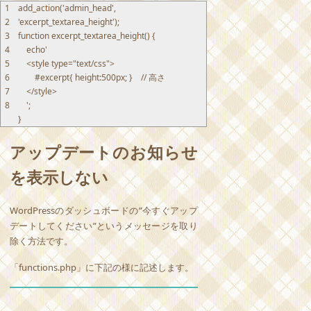
1
add_action
(
'admin_head'
,
2
'excerpt_textarea_height'
)
;
3
function
excerpt_textarea_height
(
)
{
4
echo
'
5
<style
type
="text/css">
6
#excerpt
{
height
:
500px
;
}
//
高さ
7
</style>
8
'
;
}
アップデートのお知らせ
を表示しない
WordPressのダッシュボードの”今すぐアップ
デートしてください”というメッセージを取り
除く方法です。
「functions.php」に下記の様に記述します。