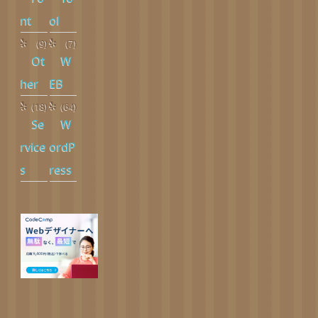
nt
ol
(9)
(7)
Ot
W
her
EB
(18)
(64)
Se
W
rvice
ordP
s
ress