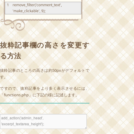
1
remove_filter
(
'comment_text'
,
'make_clickable'
,
9
)
;
抜粋記事欄の高さを変更す
る方法
抜粋記事のところの高さは約50pxがデフォルトで
す。
ですので、抜粋記事をより多く表示させるには、
「functions.php」に下記の様に記述します。