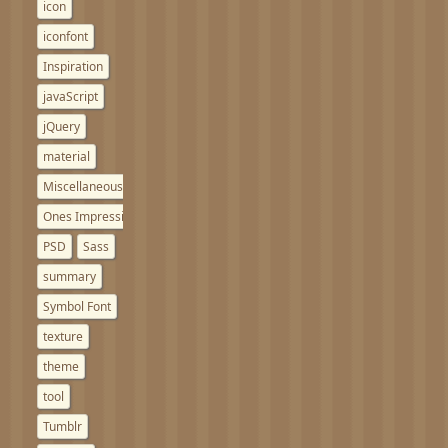
icon
iconfont
Inspiration
javaScript
jQuery
material
Miscellaneous notes
Ones Impressions
PSD
Sass
summary
Symbol Font
texture
theme
tool
Tumblr