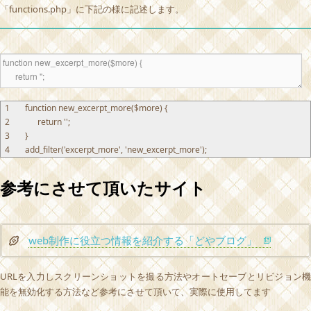
「functions.php」に下記の様に記述します。
1
function
new_excerpt_more
(
$
more
)
{
2
return
''
;
3
}
4
add_filter
(
'excerpt_more'
,
'new_excerpt_more'
)
;
参考にさせて頂いたサイト
web制作に役立つ情報を紹介する「どやブログ」
URLを入力しスクリーンショットを撮る方法やオートセーブとリビジョン機
能を無効化する方法など参考にさせて頂いて、実際に使用してます