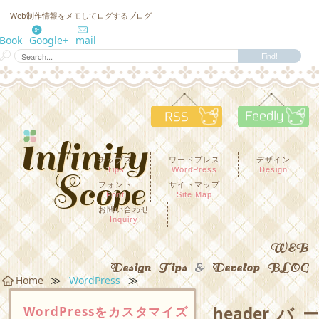
Web制作情報をメモしてログするブログ
eBook
Google+
mail
RSS
F
チップス
ワードプレス
デザイン
Tips
WordPress
Design
フォント
サイトマップ
Font
Site Map
お問い合わせ
Inquiry
WEB
Design Tips
&
Develop BLOG
≫
≫
Home
WordPress
headerバー
WordPressをカスタマイズ