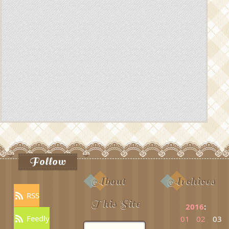
Follow
About
Archives
RSS
This Site
2016
:
Feedly
01
02
03