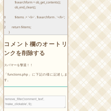
7
$
searchform
=
ob_get_contents
(
)
;
8
ob_end_clean
(
)
;
9
10
$
items
.
=
'<li>'
.
$
searchform
.
'</li>'
;
11
12
return
$
items
;
}
コメント欄のオートリ
ンクを削除する
スパマーを撃退！！
「functions.php」に下記の様に記述しま
す。