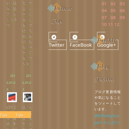
い日
でア
01
02
03
Follow
本語
ニメ
04
05
06
フォ
ーシ
07
08
09
ント5
ョン
Me
10
11
12
つ
をつ
けて
動き
Tumblr
のあ
Twitter
FaceBook
Google+
るペ
ージ
をつ
くる
Blog
201
201
Twitter
6.01.0
6.01.0
5
3
ブログ更新情報
や気になること
をツィートして
CSSで
様々
います。
要素
な異
@InfinitySco
Tips
Tips
を縦
なる
pe1 からのツ
横中
サイ
央配
ズの