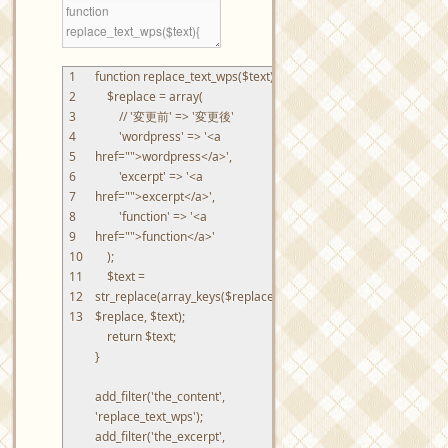
1
function
replace_text_wps
(
$
text
)
{
2
$
replace
=
array
(
3
// '変更前' => '変更後'
4
'wordpress'
=
>
'<a
5
href="">wordpress</a>'
,
6
'excerpt'
=
>
'<a
7
href="">excerpt</a>'
,
8
'function'
=
>
'<a
9
href="">function</a>'
10
)
;
11
$
text
=
12
str_replace
(
array_keys
(
$
replace
)
,
13
$
replace
,
$
text
)
;
return
$
text
;
}
add_filter
(
'the_content'
,
'replace_text_wps'
)
;
add_filter
(
'the_excerpt'
,