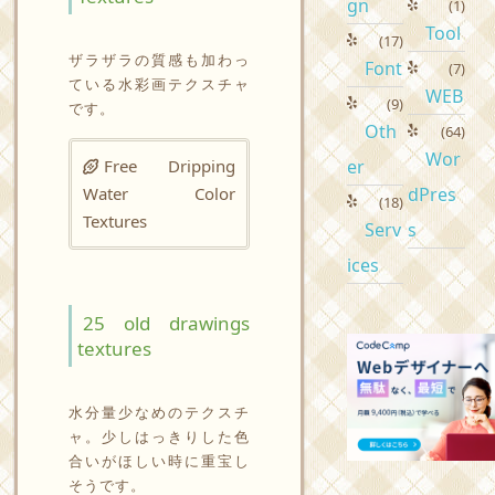
gn
(1)
Tool
(17)
ザラザラの質感も加わっ
Font
(7)
ている水彩画テクスチャ
WEB
(9)
です。
Oth
(64)
Wor
Free Dripping
er
Water Color
dPres
(18)
Textures
Serv
s
ices
25 old drawings
textures
水分量少なめのテクスチ
ャ。少しはっきりした色
合いがほしい時に重宝し
そうです。