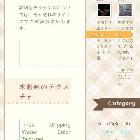
詳細なライセンスについ
ては、それぞれのサイト
にてご確認お願いしま
国内クリ
自然で美
す。
エイター
しい水の
の素敵な
波紋を描
Design
Tips
ポートフ
くことの
ォリオサ
できる
イト10
jQuery
選
プラグイ
ン
「jquery
.ripples
」
水彩画のテクス
チャ
Category
Free Dripping
(23)
(61)
Water Color
Desi
Tips
Textures