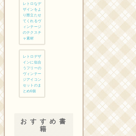
レトロなデ
ザインをよ
り際立たせ
てくれるヴ
ィンテージ
のテクスチ
ャ素材
レトロデザ
インに似合
うフリーの
ヴィンテー
ジアイコン
セットのま
とめ6個
おすすめ書
籍