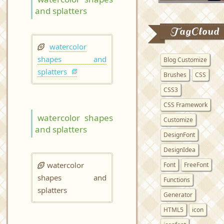
and splatters
TagCloud
watercolor
shapes and
Blog Customize
splatters
Brushes
CSS
CSS3
CSS Framework
watercolor shapes
Customize
and splatters
DesignFont
DesignIdea
watercolor
Font
FreeFont
shapes and
Functions
splatters
Generator
HTML5
icon