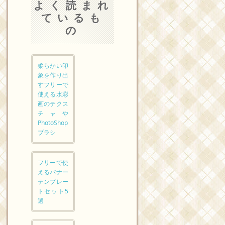
よく読まれ
ているも
の
柔らかい印
象を作り出
すフリーで
使える水彩
画のテクス
チャや
PhotoShop
ブラシ
フリーで使
えるバナー
テンプレー
トセット5
選