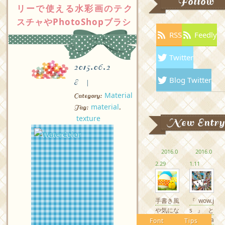
Follow
リーで使える水彩画のテク
スチャやPhotoShopブラシ
RSS
Feedly
Twitter
2015.06.2
Blog Twitter
8
Material
Category:
material
Tag:
,
texture
New Entry
2016.0
2016.0
2.29
1.11
手書き風
『wow.j
や気にな
s』と
るかわい
『Anima
Font
Tips