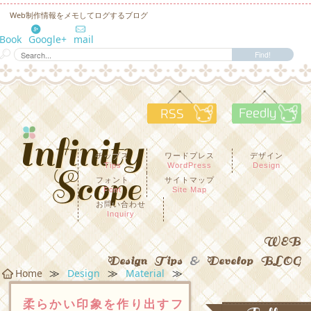
Web制作情報をメモしてログするブログ
eBook
Google+
mail
RSS
F
チップス
ワードプレス
デザイン
Tips
WordPress
Design
フォント
サイトマップ
Font
Site Map
お問い合わせ
Inquiry
WEB
Design Tips
&
Develop BLOG
≫
≫
≫
Home
Design
Material
柔らかい印象を作り出すフ