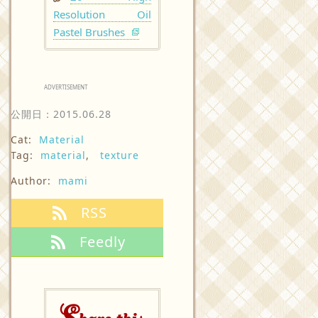
Resolution Oil
Pastel Brushes
ADVERTISEMENT
公開日：
2015.06.28
Cat:
Material
Tag:
material
,
texture
Author:
mami
RSS
Feedly
S