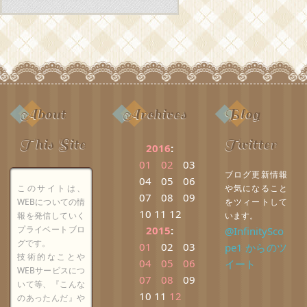
About
Archives
Blog
This Site
Twitter
2016
:
01
02
03
ブログ更新情報
04
05
06
このサイトは、
や気になること
07
08
09
WEBについての情
をツィートして
10
11
12
報を発信していく
います。
プライベートブロ
2015
:
@InfinitySco
グです。
01
02
03
pe1 からのツ
技術的なことや
04
05
06
イート
WEBサービスにつ
07
08
09
いて等、『こんな
10
11
12
のあったんだ』や