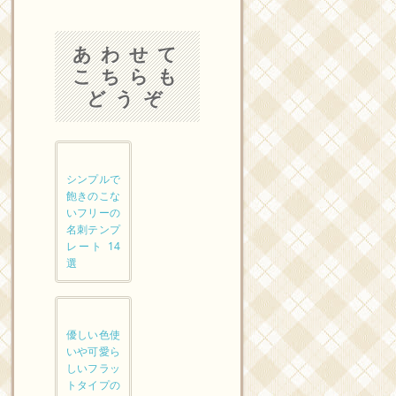
あわせて
こちらも
どうぞ
シンプルで
飽きのこな
いフリーの
名刺テンプ
レート 14
選
優しい色使
いや可愛ら
しいフラッ
トタイプの