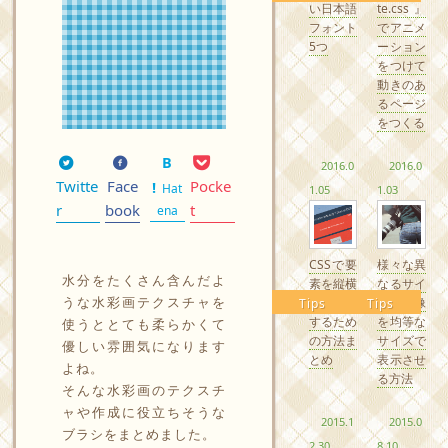
い日本語
te.css』
フォント
でアニメ
5つ
ーション
をつけて
動きのあ
るページ
をつくる
2016.0
2016.0
Twitte
Face
Pocke
Hat
1.05
1.03
r
book
t
ena
CSSで要
様々な異
水分をたくさん含んだよ
素を縦横
なるサイ
うな水彩画テクスチャを
中央配置
ズの画像
Tips
Tips
するため
を均等な
使うととても柔らかくて
の方法ま
サイズで
優しい雰囲気になります
とめ
表示させ
よね。
る方法
そんな水彩画のテクスチ
ャや作成に役立ちそうな
2015.1
2015.0
ブラシをまとめました。
2.30
8.10