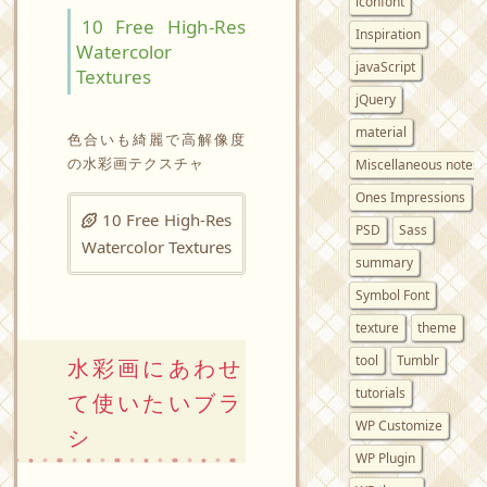
iconfont
10 Free High-Res
Inspiration
Watercolor
javaScript
Textures
jQuery
material
色合いも綺麗で高解像度
の水彩画テクスチャ
Miscellaneous notes
Ones Impressions
10 Free High-Res
PSD
Sass
Watercolor Textures
summary
Symbol Font
texture
theme
tool
Tumblr
水彩画にあわせ
tutorials
て使いたいブラ
WP Customize
シ
WP Plugin