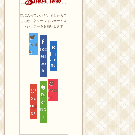
hare this
気に入っていただけましたらこ
ちらから各ソーシャルサービス
へシェアーをお願いします
Twit
Fac
ter
H
eB
ate
oo
na
k
Pock
Ev
et
Go
er
ogl
No
e+
te