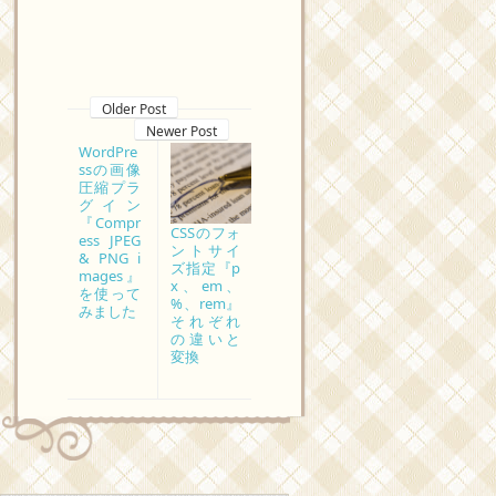
Older Post
Newer Post
WordPre
ssの画像
圧縮プラ
グイン
『Compr
CSSのフォ
ess JPEG
ントサイ
& PNG i
ズ指定『p
mages』
x、em、
を使って
%、rem』
みました
それぞれ
の違いと
変換