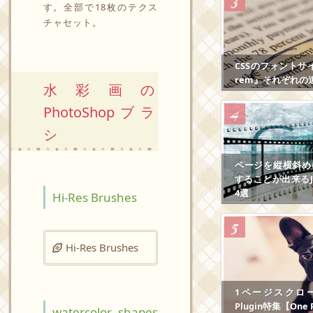
す。全部で18枚のテクス
チャセット。
CSSのフォントサ
rem』それぞれの
水彩画の
PhotoShopブラ
シ
ページを縦横斜め
することが出来るJS
4選
Hi-Res Brushes
Hi-Res Brushes
1ページスクロール
Plugin特集【One P
watercolor shapes