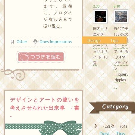
ます。最後
2.30
8.10
に、ブログの
反省も込めて
振り返る。
国内クリ
自然で美
エイター
しい水の
の素敵な
波紋を描
Design
Tips
Other
Ones Impressions
ポートフ
くことの
ォリオサ
できる
つづきを読む
イト10
jQuery
選
プラグイ
ン
「jquery
.ripples
」
デザインとアートの違いを
Category
考えさせられた出来事 - 書
-
(23)
(61)
Desi
Tips