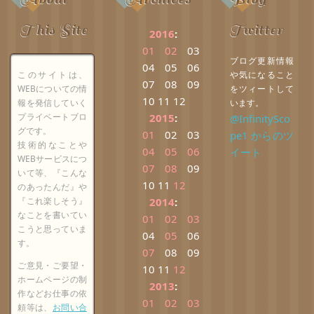
This Site
Twitter
2016
:
01
02
03
ブログ更新情報
04
05
06
このサイトは、
や気になること
07
08
09
WEBについての情
をツィートして
10
11
12
報を発信していく
います。
プライベートブロ
2015
:
@InfinitySco
グです。
01
02
03
pe1 からのツ
技術的なことや
04
05
06
イート
WEBサービスにつ
07
08
09
いて等、『こんな
10
11
12
のあったんだ』や
『これ楽しそう』
2014
:
なことを書いてい
01
02
03
こうと思っていま
04
05
06
す。
07
08
09
ご意見・ご要望・
10
11
12
ホームページの制
2013
:
作などお仕事の依
01
02
03
頼等は、
お問い合