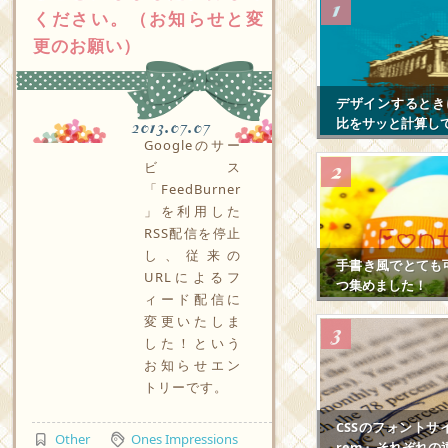
ください。（お知らせと変
更のお願い）
デザインするとき
比をサッと計算し
2013.07.07
Googleのサー
ビス
「FeedBurner
」を利用した
RSS配信を停止
し、従来の
手書き風でとても
URLによるフ
つ集めました！
ィード配信に
変更いたしま
した！という
お知らせエン
トリーです。
CSSのフォントサ
Other
Ones Impressions
rem』それぞれの