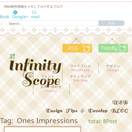
Web制作情報をメモしてログするブログ
eBook
Google+
mail
RSS
F
チップス
ワードプレス
デザイン
Tips
WordPress
Design
フォント
サイトマップ
Font
Site Map
お問い合わせ
Inquiry
WEB
Design Tips
&
Develop BLOG
Tag: Ones Impressions
total: 8Post