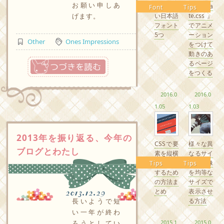
お願い申しあ
るかわい
『Anima
Font
Tips
げます。
い日本語
te.css』
フォント
でアニメ
5つ
ーション
Other
Ones Impressions
をつけて
動きのあ
つづきを読む
るページ
をつくる
2016.0
2016.0
1.05
1.03
2013年を振り返る、今年の
CSSで要
様々な異
ブログとわたし
素を縦横
なるサイ
中央配置
ズの画像
Tips
Tips
するため
を均等な
の方法ま
サイズで
とめ
表示させ
2013.12.29
る方法
長いようで短
い一年が終わ
2015.1
2015.0
ろうとしてい