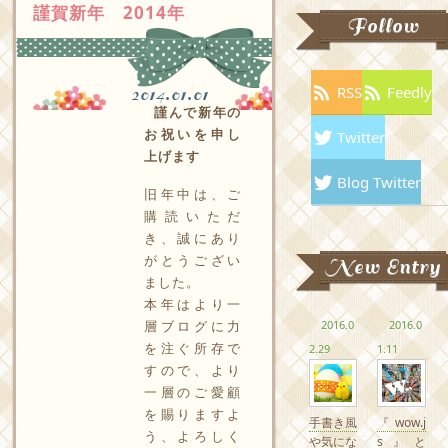
謹賀新年 2014年
Follow
RSS
Feedly
2014.01.01
謹んで新年の
お祝いを申し
Twitter
上げます
Blog Twitter
旧年中は、ご
購読いただ
き、誠にあり
がとうござい
New Entry
ました。
本年はより一
2016.0
2016.0
層ブログに力
を注ぐ所存で
2.29
1.11
すので、より
一層のご愛顧
を賜りますよ
手書き風
『wow.j
う、よろしく
や気にな
s』と