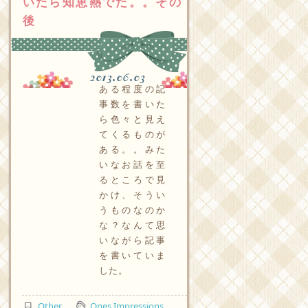
いたら知恵熱でた。。その
後
2013.06.03
ある程度の記
事数を書いた
ら色々と見え
てくるものが
ある。。みた
いなお話を至
るところで見
かけ、そうい
うものなのか
な？なんて思
いながら記事
を書いていま
した。
Other
Ones Impressions