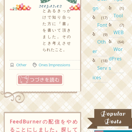
2013.12.02
gn
(1)
とあるきっか
Tool
けで知り合っ
(17)
た方に『書』
Font
(7)
を書いて頂き
WEB
(9)
ました。その
Oth
(64)
とき考えさせ
Wor
られたこと。
er
dPres
(18)
Other
Ones Impressions
Serv
s
つづきを読む
ices
Popular
Posts
FeedBurnerの配信をやめ
ることにしました。探して