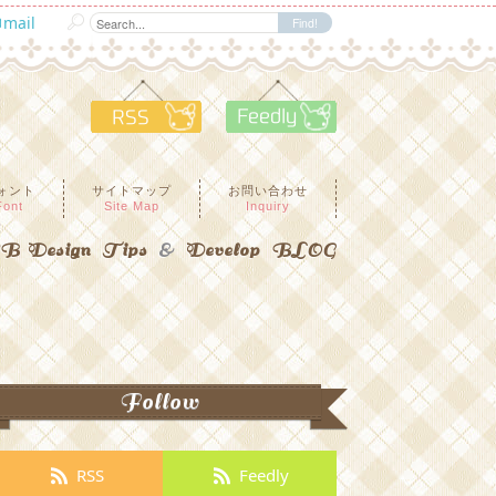
mail
RSS
Feedly
ォント
サイトマップ
お問い合わせ
Font
Site Map
Inquiry
 Design Tips
&
Develop BLOG
Follow
RSS
Feedly