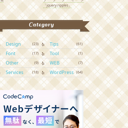
「jquery.ripples」
Category
Design
Tips
(23)
(61)
Font
Tool
(17)
(1)
Other
WEB
(9)
(7)
Services
WordPress
(18)
(64)