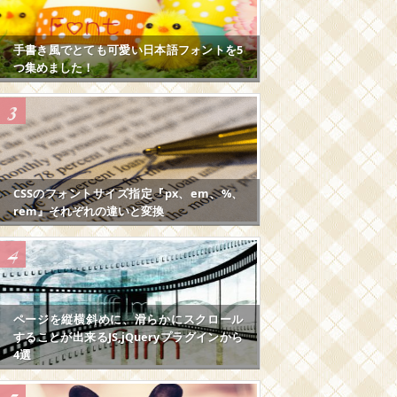
手書き風でとても可愛い日本語フォントを5
つ集めました！
CSSのフォントサイズ指定『px、em、%、
rem』それぞれの違いと変換
ページを縦横斜めに、滑らかにスクロール
することが出来るJS,jQueryプラグインから
4選