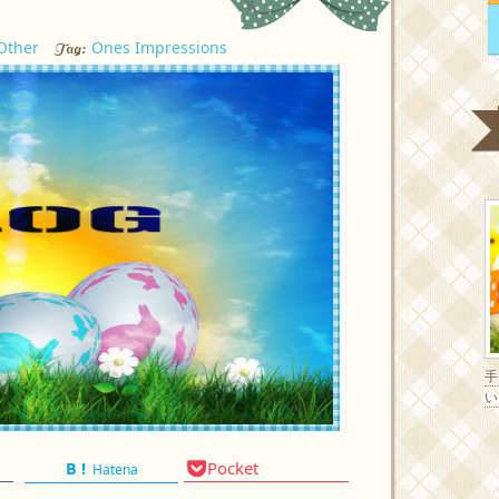
Other
Ones Impressions
Tag:
い
Pocket
Hatena