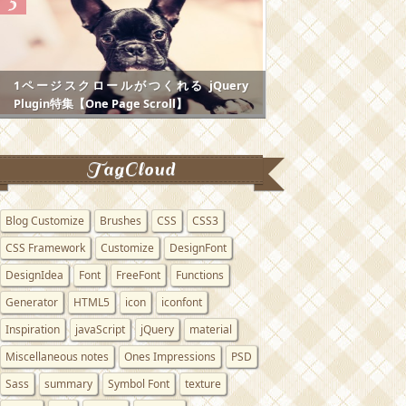
1ページスクロールがつくれる jQuery
Plugin特集【One Page Scroll】
TagCloud
Blog Customize
Brushes
CSS
CSS3
CSS Framework
Customize
DesignFont
DesignIdea
Font
FreeFont
Functions
Generator
HTML5
icon
iconfont
Inspiration
javaScript
jQuery
material
Miscellaneous notes
Ones Impressions
PSD
Sass
summary
Symbol Font
texture