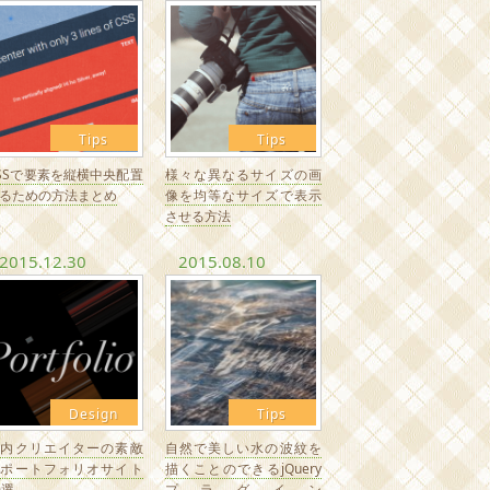
Tips
Tips
SSで要素を縦横中央配置
様々な異なるサイズの画
るための方法まとめ
像を均等なサイズで表示
させる方法
2015.12.30
2015.08.10
Design
Tips
国内クリエイターの素敵
自然で美しい水の波紋を
なポートフォリオサイト
描くことのできるjQuery
0選
プラグイン