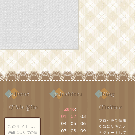
About
Archives
Blog
This Site
Twitter
2016
:
01
02
03
ブログ更新情報
04
05
06
このサイトは、
や気になること
07
08
09
WEBについての情
をツィートして