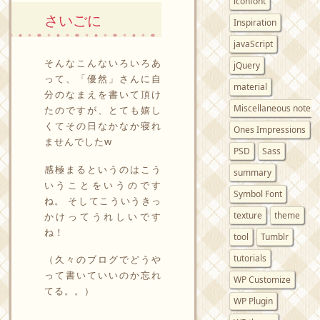
iconfont
さいごに
Inspiration
javaScript
そんなこんないろいろあ
jQuery
って、「優然」さんに自
material
分のなまえを書いて頂け
Miscellaneous notes
たのですが、とても嬉し
くてその日なかなか寝れ
Ones Impressions
ませんでしたw
PSD
Sass
感極まるというのはこう
summary
いうことをいうのです
Symbol Font
ね。 そしてこういうきっ
texture
theme
かけってうれしいです
ね！
tool
Tumblr
tutorials
（久々のブログでどうや
って書いていいのか忘れ
WP Customize
てる。。）
WP Plugin