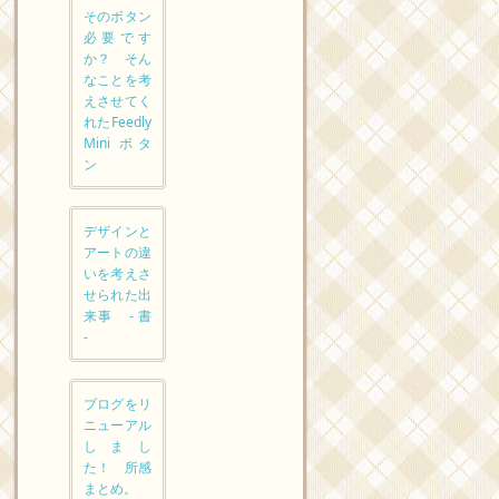
そのボタン
必要です
か？ そん
なことを考
えさせてく
れたFeedly
Mini ボタ
ン
デザインと
アートの違
いを考えさ
せられた出
来事 - 書
-
ブログをリ
ニューアル
しまし
た！ 所感
まとめ。