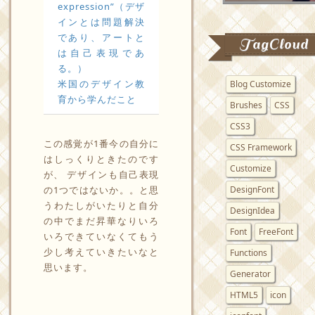
expression”（デザ
インとは問題解決
であり、アートと
TagCloud
は自己表現であ
る。）
米国のデザイン教
Blog Customize
育から学んだこと
Brushes
CSS
CSS3
この感覚が1番今の自分に
CSS Framework
はしっくりときたのです
Customize
が、 デザインも自己表現
DesignFont
の1つではないか。。と思
うわたしがいたりと自分
DesignIdea
の中でまだ昇華なりいろ
Font
FreeFont
いろできていなくてもう
少し考えていきたいなと
Functions
思います。
Generator
HTML5
icon