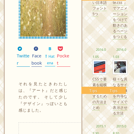
い日本語
te.css』
フォント
でアニメ
5つ
ーション
をつけて
動きのあ
るページ
をつくる
2016.0
2016.0
Twitte
Face
Pocke
Hat
1.05
1.03
r
book
t
ena
CSSで要
様々な異
それを見たときわたし
素を縦横
なるサイ
は、『アート』だと感じ
中央配置
ズの画像
Tips
Tips
するため
を均等な
たのです。 そして少し
の方法ま
サイズで
『デザイン』っぽいとも
とめ
表示させ
感じました。
る方法
2015.1
2015.0
2.30
8.10