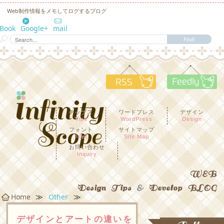
Web制作情報をメモしてログするブログ
eBook
Google+
mail
RSS
F
チップス
ワードプレス
デザイン
Tips
WordPress
Design
フォント
サイトマップ
Font
Site Map
お問い合わせ
Inquiry
WEB
Design Tips
&
Develop BLOG
≫
≫
Home
Other
デザインとアートの違いを