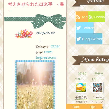
Follow
考えさせられた出来事 - 書
-
RSS
Feedly
Twitter
2013.12.02
Blog Twitter
Other
Category:
Ones
Tag:
Impressions
New Entry
2016.0
2016.0
2.29
1.11
手書き風
『wow.j
や気にな
s』と
るかわい
『Anima
Font
Tips