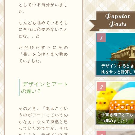
としている自分がいまし
た。
Popular
なんども眺めているうち
Posts
にそれは必要のないこと
だな。。と
ただひたすらにその
『書』を心ゆくまで眺め
ていました。
デザインするとき
比をサッと計算し
デザインとアート
の違い？
そのとき、「あぁこうい
手書き風でとても
うのがアートっていうの
つ集めました！
かなぁ」なんて漠然と思
っていたのですが、それ
からふと、デザインとア