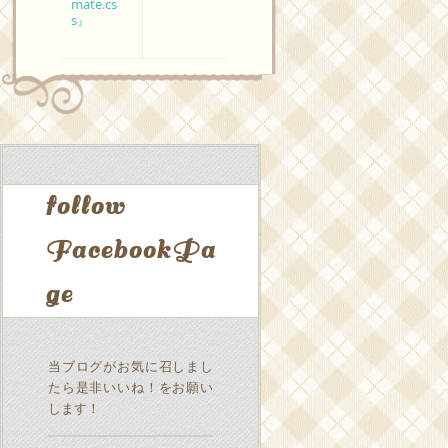
mate.cs
s』
follow
FacebookPa
ge
当ブログがお気に召しまし
たら是非いいね！をお願い
します！