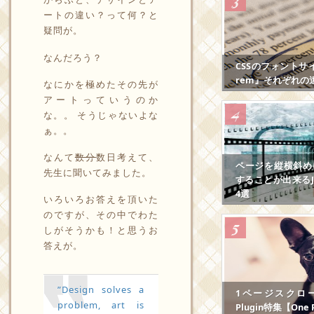
ートの違い？って何？と
疑問が。
なんだろう？
CSSのフォントサ
rem』それぞれの
なにかを極めたその先が
アートっていうのか
な。。 そうじゃないよな
ぁ。。
なんて
数分
数日考えて、
ページを縦横斜め
先生に聞いてみました。
することが出来るJS
4選
いろいろお答えを頂いた
のですが、その中でわた
しがそうかも！と思うお
答えが。
”Design solves a
1ページスクロール
problem, art is
Plugin特集【One P