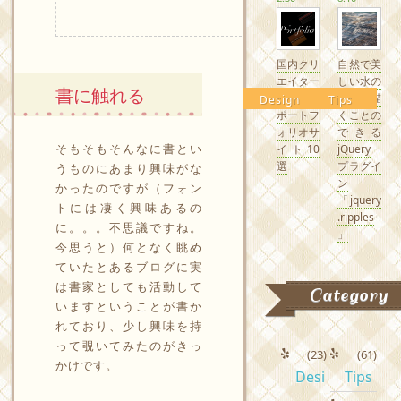
国内クリ
自然で美
エイター
しい水の
書に触れる
の素敵な
波紋を描
Design
Tips
ポートフ
くことの
ォリオサ
できる
そもそもそんなに書とい
イト10
jQuery
選
プラグイ
うものにあまり興味がな
ン
かったのですが（フォン
「jquery
トには凄く興味あるの
.ripples
に。。。不思議ですね。
」
今思うと）何となく眺め
ていたとあるブログに実
は書家としても活動して
Category
いますということが書か
れており、少し興味を持
って覗いてみたのがきっ
(23)
(61)
かけです。
Desi
Tips