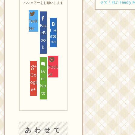
せてくれたFeedly M
へシェアーをお願いします
Twit
Fac
ter
H
eB
ate
oo
na
k
Pock
Ev
et
Go
er
ogl
No
e+
te
あわせて