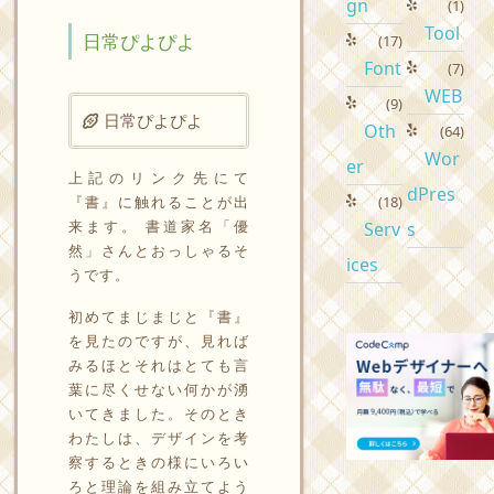
gn
(1)
Tool
日常ぴよぴよ
(17)
Font
(7)
WEB
(9)
日常ぴよぴよ
Oth
(64)
Wor
er
上記のリンク先にて
dPres
『書』に触れることが出
(18)
来ます。 書道家名「優
Serv
s
然」さんとおっしゃるそ
ices
うです。
初めてまじまじと『書』
を見たのですが、見れば
みるほとそれはとても言
葉に尽くせない何かが湧
いてきました。そのとき
わたしは、デザインを考
察するときの様にいろい
ろと理論を組み立てよう