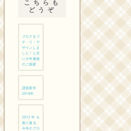
こちらも
どうぞ
ブログをプ
チ・リ・デ
ザインしま
した！と共
に今年最後
のご挨拶
謹賀新年
2014年
2013年を
振り返る、
今年のブロ