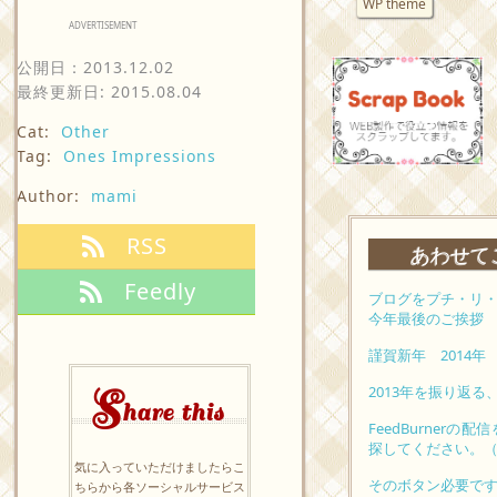
WP theme
ADVERTISEMENT
公開日：
2013.12.02
最終更新日: 2015.08.04
Cat:
Other
Tag:
Ones Impressions
Author:
mami
RSS
あわせて
Feedly
ブログをプチ・リ
今年最後のご挨拶
謹賀新年 2014年
S
2013年を振り返
hare this
FeedBurner
探してください。
気に入っていただけましたらこ
そのボタン必要で
ちらから各ソーシャルサービス