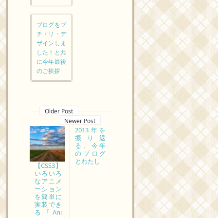
ブログをプ
チ・リ・デ
ザインしま
した！と共
に今年最後
のご挨拶
Older Post
Newer Post
2013年を
振り返
る、今年
のブログ
とわたし
【CSS3】
いろいろ
なアニメ
ーション
を簡単に
実装でき
る『Ani