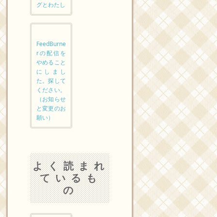
グとわたし
FeedBurne
rの配信を
やめること
にしまし
た。探して
ください。
（お知らせ
と変更のお
願い）
よく読まれ
ているも
の