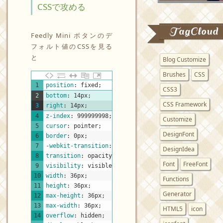
CSSで攻める
TagCloud
Feedly Mini ボタンのデ
フォルト値のCSSを見る
と
Blog Customize
Brushes
CSS
CSS
1
position
:
fixed
;
CSS3
2
bottom
:
14px
;
CSS Framework
3
right
:
14px
;
4
z-index
:
999999998
;
Customize
5
cursor
:
pointer
;
DesignFont
6
border
:
0px
;
7
-webkit-transition
:
opacity
0.5s
ease
;
DesignIdea
8
transition
:
opacity
0.5s
ease
;
Font
FreeFont
9
visibility
:
visible
;
10
width
:
36px
;
Functions
11
height
:
36px
;
Generator
12
max-height
:
36px
;
13
max-width
:
36px
;
HTML5
icon
14
overflow
:
hidden
;