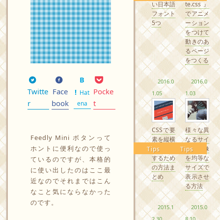
い日本語
te.css』
フォント
でアニメ
5つ
ーション
をつけて
動きのあ
るページ
をつくる
2016.0
2016.0
Twitte
Face
Pocke
Hat
1.05
1.03
r
book
t
ena
CSSで要
様々な異
Feedly Mini ボタンって
素を縦横
なるサイ
ホントに便利なので使っ
中央配置
ズの画像
Tips
Tips
するため
を均等な
ているのですが、本格的
の方法ま
サイズで
に使い出したのはここ最
とめ
表示させ
近なのでそれまではこん
る方法
なこと気にならなかった
のです。
2015.1
2015.0
2.30
8.10