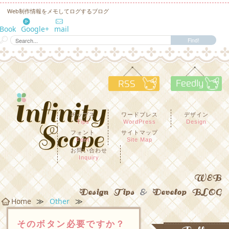
Web制作情報をメモしてログするブログ
eBook
Google+
mail
RSS
F
チップス
ワードプレス
デザイン
Tips
WordPress
Design
フォント
サイトマップ
Font
Site Map
お問い合わせ
Inquiry
WEB
Design Tips
&
Develop BLOG
≫
≫
Home
Other
そのボタン必要ですか？