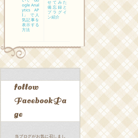
いで「Go
せてみた
ogle Anal
備忘録と
ytics AP
プラグイ
I」 で人
ン紹介
気記事を
表示する
方法
follow
FacebookPa
ge
当ブログがお気に召しまし