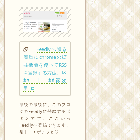
Feedlyへ頗る
簡単にchromeの拡
張機能を使ってRSS
を登録する方法。ﾎｳ
ﾎｳ ｜ ﾎﾎ冢次
男
最後の最後に、このブロ
グのFeedlyに登録するボ
タンです。ここから
Feedlyへ登録できます。
是非！！ポチッと♡