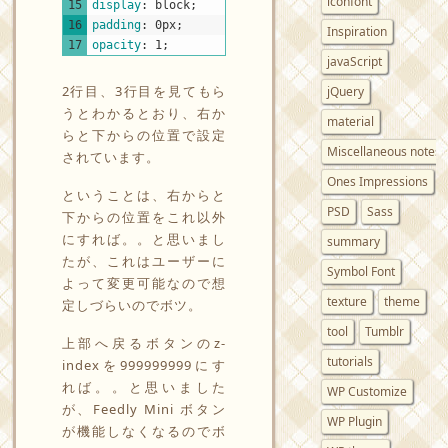
iconfont
15
display
:
block
;
16
padding
:
0px
;
Inspiration
17
opacity
:
1
;
javaScript
2行目、3行目を見てもら
jQuery
うとわかるとおり、右か
material
らと下からの位置で設定
Miscellaneous notes
されています。
Ones Impressions
ということは、右からと
PSD
Sass
下からの位置をこれ以外
にすれば。。と思いまし
summary
たが、これはユーザーに
Symbol Font
よって変更可能なので想
texture
theme
定しづらいのでボツ。
tool
Tumblr
上部へ戻るボタンのz-
tutorials
indexを999999999にす
れば。。と思いました
WP Customize
が、Feedly Mini ボタン
WP Plugin
が機能しなくなるのでボ