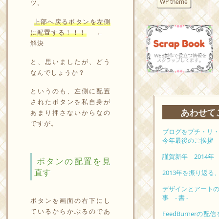
WP theme
ツ。
上部へ戻るボタンを左側
に配置する！！！
←
解決
と、思いましたが、どう
なんでしょうか？
というのも、左側に配置
されたボタンを私自身が
あわせて
あまり押さないからなの
ですが。
ブログをプチ・リ
今年最後のご挨拶
謹賀新年 2014年
ボタンの配置を見
直す
2013年を振り返
デザインとアート
事 - 書 -
ボタンを画面の右下にし
ているからかぶるのであ
FeedBurner