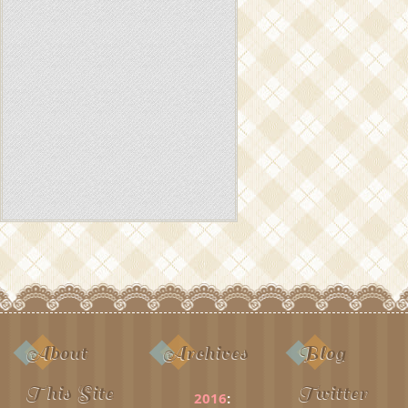
About
Archives
Blog
This Site
Twitter
2016
: