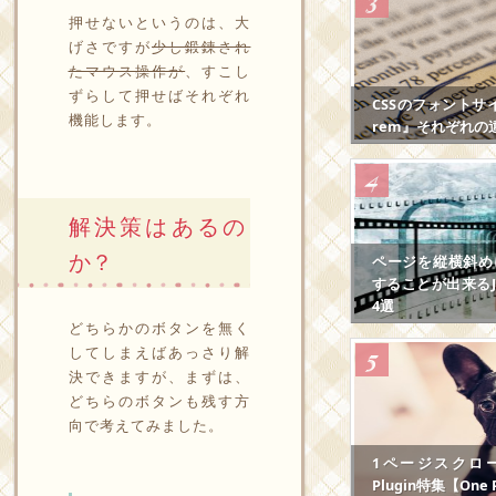
押せないというのは、大
げさですが
少し鍛錬され
たマウス操作が
、すこし
ずらして押せばそれぞれ
CSSのフォントサ
機能します。
rem』それぞれの
解決策はあるの
か？
ページを縦横斜め
することが出来るJS
4選
どちらかのボタンを無く
してしまえばあっさり解
決できますが、まずは、
どちらのボタンも残す方
向で考えてみました。
1ページスクロール
Plugin特集【One P