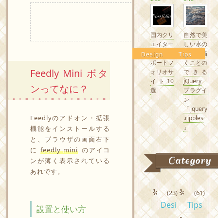
国内クリ
自然で美
エイター
しい水の
の素敵な
波紋を描
Design
Tips
ポートフ
くことの
Feedly Mini ボタ
ォリオサ
できる
イト10
jQuery
ンってなに？
選
プラグイ
ン
「jquery
Feedlyのアドオン・拡張
.ripples
」
機能をインストールする
と、ブラウザの画面右下
に
feedly mini
のアイコ
Category
ンが薄く表示されている
あれです。
(23)
(61)
Desi
Tips
設置と使い方