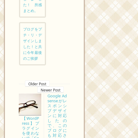
た！ 所感
まとめ。
ブログをプ
チ・リ・デ
ザインしま
した！と共
に今年最後
のご挨拶
Older Post
Newer Post
Google Ad
senseがレ
スポンシ
ブデザイ
ンに対応
【WordP
したの
ress】プ
で、この
ラグイン
ブログに
を使わな
も対応さ