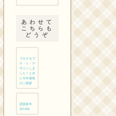
あわせて
こちらも
どうぞ
ブログをプ
チ・リ・デ
ザインしま
した！と共
に今年最後
のご挨拶
謹賀新年
2014年