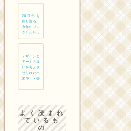
2013年を
振り返る、
今年のブロ
グとわたし
デザインと
アートの違
いを考えさ
せられた出
来事 - 書
-
よく読まれ
ているも
の