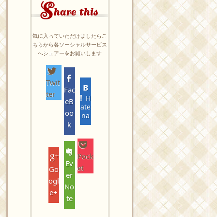
S
hare this
気に入っていただけましたらこ
ちらから各ソーシャルサービス
へシェアーをお願いします
Twit
Fac
ter
H
eB
ate
oo
na
k
Pock
Ev
et
Go
er
ogl
No
e+
te