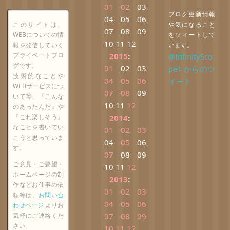
01
02
03
ブログ更新情報
04
05
06
このサイトは、
や気になること
07
08
09
WEBについての情
をツィートして
10
11
12
報を発信していく
います。
プライベートブロ
2015
:
@InfinitySco
グです。
01
02
03
pe1 からのツ
技術的なことや
04
05
06
イート
WEBサービスにつ
07
08
09
いて等、『こんな
10
11
12
のあったんだ』や
『これ楽しそう』
2014
:
なことを書いてい
01
02
03
こうと思っていま
04
05
06
す。
07
08
09
ご意見・ご要望・
10
11
12
ホームページの制
2013
:
作などお仕事の依
01
02
03
頼等は、
お問い合
04
05
06
わせページ
よりお
気軽にご連絡くだ
07
08
09
さい。
10
11
12