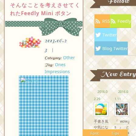
Follow
そんなことを考えさせてく
れたFeedly Mini ボタン
RSS
Feedly
Twitter
2013.06.2
Blog Twitter
3
Other
Category:
Ones
Tag:
Impressions
New Entry
2016.0
2016.0
2.29
1.11
手書き風
『wow.j
や気にな
s』と
るかわい
『Anima
Font
Tips