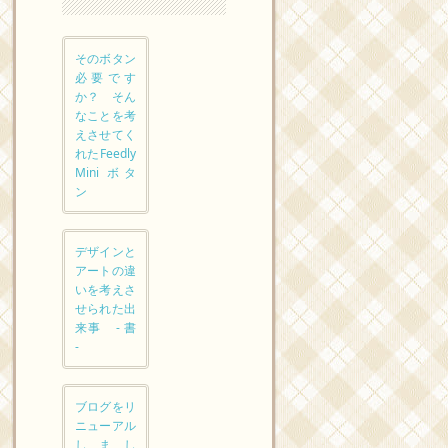
そのボタン
必要です
か？ そん
なことを考
えさせてく
れたFeedly
Mini ボタ
ン
デザインと
アートの違
いを考えさ
せられた出
来事 - 書
-
ブログをリ
ニューアル
しまし