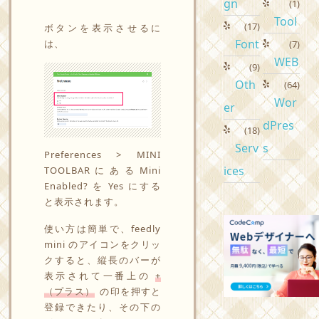
gn
(1)
Tool
(17)
ボタンを表示させるに
Font
は、
(7)
WEB
(9)
Oth
(64)
Wor
er
dPres
(18)
Serv
s
Preferences > MINI
ices
TOOLBARにあるMini
Enabled? を Yes にする
と表示されます。
使い方は簡単で、feedly
mini のアイコンをクリッ
クすると、縦長のバーが
表示されて一番上の
+
（プラス）
の印を押すと
登録できたり、その下の