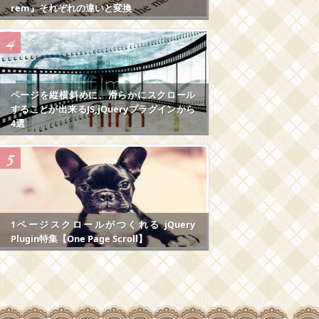
rem』それぞれの違いと変換
ページを縦横斜めに、滑らかにスクロール
することが出来るJS,jQueryプラグインから
4選
1ページスクロールがつくれる jQuery
Plugin特集【One Page Scroll】