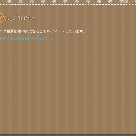
log Twitter
ログ更新情報や気になることをツィートしています。
InfinityScope1 からのツイート