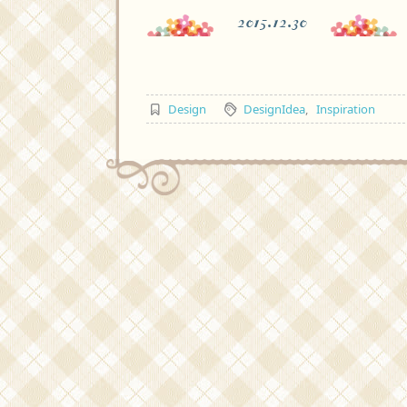
2015.12.30
Design
DesignIdea
,
Inspiration