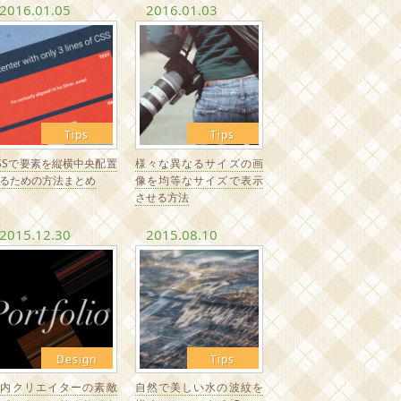
2016.01.05
2016.01.03
Tips
Tips
SSで要素を縦横中央配置
様々な異なるサイズの画
るための方法まとめ
像を均等なサイズで表示
させる方法
2015.12.30
2015.08.10
Design
Tips
国内クリエイターの素敵
自然で美しい水の波紋を