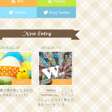
RSS
Feedly
Twitter
Blog Twitter
New Entry
2016.02.29
2016.01.11
Font
Tips
手書き風や気になるかわ
『wow.js』と
い日本語フォント5つ
『Animate.css』でアニメ
ーションをつけて動きの
あるページをつくる