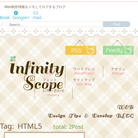
Web制作情報をメモしてログするブログ
eBook
Google+
mail
RSS
F
チップス
ワードプレス
デザイン
Tips
WordPress
Design
フォント
サイトマップ
Font
Site Map
お問い合わせ
Inquiry
WEB
Design Tips
&
Develop BLOG
Tag: HTML5
total: 2Post