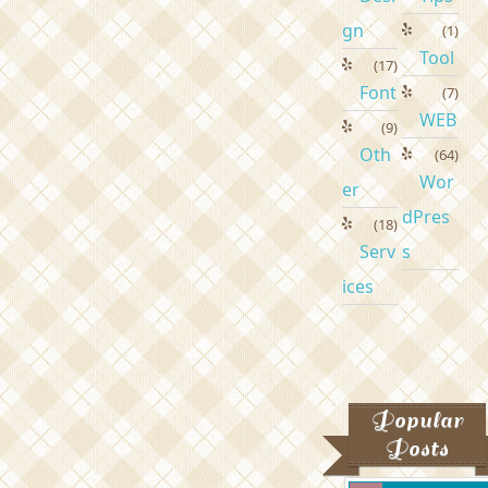
gn
(1)
Tool
(17)
Font
(7)
WEB
(9)
Oth
(64)
Wor
er
dPres
(18)
Serv
s
ices
Popular
Posts