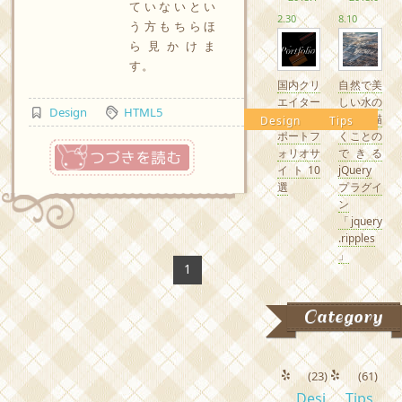
ていないとい
2.30
8.10
う方もちらほ
ら見かけま
す。
国内クリ
自然で美
エイター
しい水の
Design
HTML5
の素敵な
波紋を描
Design
Tips
ポートフ
くことの
つづきを読む
ォリオサ
できる
イト10
jQuery
選
プラグイ
ン
「jquery
.ripples
」
1
Category
(23)
(61)
Desi
Tips