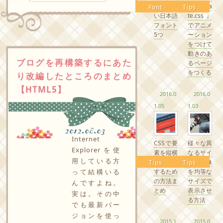
るかわい
『Anima
Font
Tips
い日本語
te.css』
フォント
でアニメ
5つ
ーション
をつけて
動きのあ
ブログを再構築するにあた
るページ
をつくる
り改編したところのまとめ
【HTML5】
2016.0
2016.0
1.05
1.03
2012.08.03
Internet
CSSで要
様々な異
Explorerを使
素を縦横
なるサイ
用している方
中央配置
ズの画像
Tips
Tips
するため
を均等な
って結構いる
の方法ま
サイズで
んですよね。
とめ
表示させ
実は。その中
る方法
でも最新バー
ジョンを使っ
2015.1
2015.0