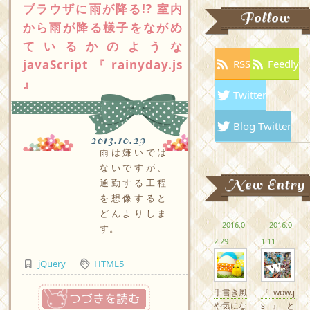
ブラウザに雨が降る!? 室内
Follow
から雨が降る様子をながめ
ているかのような
javaScript『rainyday.js
RSS
Feedly
』
Twitter
Blog Twitter
2013.10.29
雨は嫌いでは
ないですが、
New Entry
通勤する工程
を想像すると
どんよりしま
2016.0
2016.0
す。
2.29
1.11
jQuery
HTML5
つづきを読む
手書き風
『wow.j
や気にな
s』と