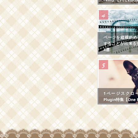
ページを縦横斜め
することが出来るJS
4選
1ページスクロール
Plugin特集【One P