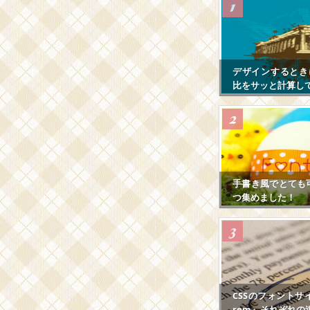
デザインするとき
比をサッと計算し
手書き風でとても
つ集めました！
CSSのフォントサ
rem』それぞれの