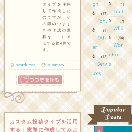
gn
タイプを使用
(1)
して作成した
Tool
(17)
のですが、そ
Font
(7)
の際のつまず
WEB
きや作成の過
(9)
程をここにメ
Oth
(64)
モする第4弾で
Wor
er
す。
dPres
(18)
Serv
s
WordPress
summary
ices
つづきを読む
Popular
Posts
カスタム投稿タイプを活用
する：実際に作成してみよ