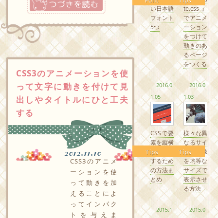
Font
Tips
い日本語
te.css』
フォント
でアニメ
5つ
ーション
をつけて
動きのあ
るページ
をつくる
CSS3のアニメーションを使
って文字に動きを付けて見
2016.0
2016.0
1.05
1.03
出しやタイトルにひと工夫
する
CSSで要
様々な異
素を縦横
なるサイ
中央配置
ズの画像
2012.11.10
Tips
Tips
するため
を均等な
CSS3のアニメ
の方法ま
サイズで
ーションを使
とめ
表示させ
って動きを加
る方法
えることによ
ってインパク
2015.1
2015.0
トを与えま