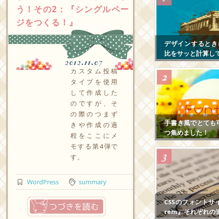
う！その2：『シングルペー
ジをつくる！』
デザインするとき
比をサッと計算し
2012.11.07
カスタム投稿
タイプを使用
して作成した
のですが、そ
の際のつまず
手書き風でとても
きや作成の過
つ集めました！
程をここにメ
モする第4弾で
す。
WordPress
summary
つづきを読む
CSSのフォントサ
rem』それぞれの