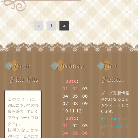
«
1
2
About
Archives
Blog
This Site
Twitter
2016
:
01
02
03
ブログ更新情報
04
05
06
このサイトは、
や気になること
07
08
09
WEBについての情
をツィートして
10
11
12
報を発信していく
います。
プライベートブロ
2015
:
@InfinitySco
グです。
01
02
03
pe1 からのツ
技術的なことや
04
05
06
イート
WEBサービスにつ