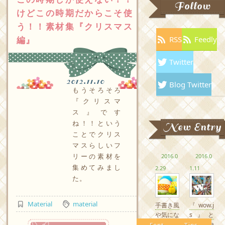
Follow
けどこの時期だからこそ使
う！！素材集『クリスマス
編』
RSS
Feedly
Twitter
2012.11.10
Blog Twitter
もうそろそろ
『クリスマ
ス』です
ね！！という
New Entry
ことでクリス
マスらしいフ
リーの素材を
2016.0
2016.0
集めてみまし
2.29
1.11
た。
Material
material
手書き風
『wow.j
や気にな
s』と
つづきを読む
るかわい
『Anima