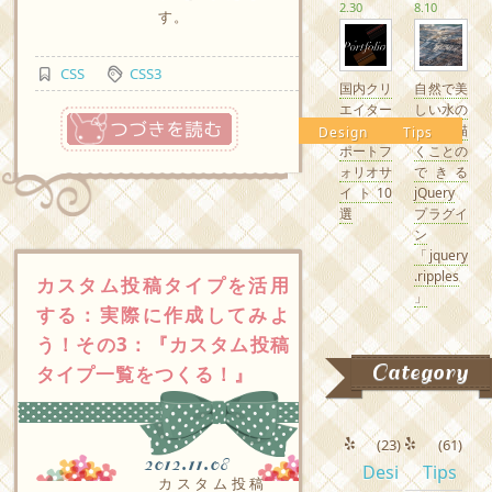
2.30
8.10
す。
CSS
CSS3
国内クリ
自然で美
エイター
しい水の
つづきを読む
の素敵な
波紋を描
Design
Tips
ポートフ
くことの
ォリオサ
できる
イト10
jQuery
選
プラグイ
ン
「jquery
.ripples
カスタム投稿タイプを活用
」
する：実際に作成してみよ
う！その3：『カスタム投稿
Category
タイプ一覧をつくる！』
(23)
(61)
2012.11.08
Desi
Tips
カスタム投稿