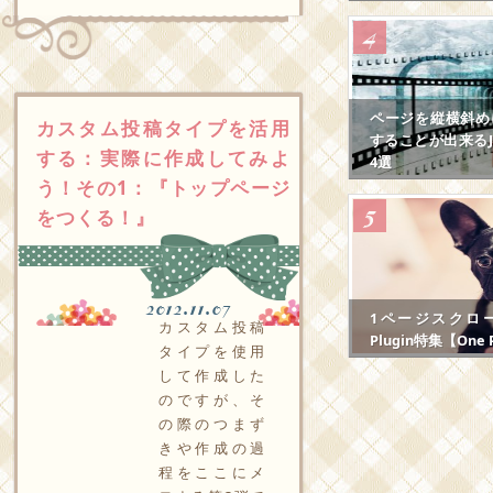
ページを縦横斜め
カスタム投稿タイプを活用
することが出来るJS
する：実際に作成してみよ
4選
う！その1：『トップページ
をつくる！』
2012.11.07
1ページスクロール
カスタム投稿
Plugin特集【One P
タイプを使用
して作成した
のですが、そ
の際のつまず
きや作成の過
程をここにメ