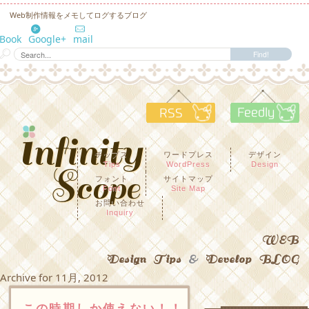
Web制作情報をメモしてログするブログ
eBook
Google+
mail
RSS
F
チップス
ワードプレス
デザイン
Tips
WordPress
Design
フォント
サイトマップ
Font
Site Map
お問い合わせ
Inquiry
WEB
Design Tips
&
Develop BLOG
Archive for 11月, 2012
この時期しか使えない！！