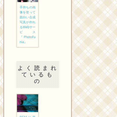
手持ちの画
像を使って
面白い合成
写真が作れ
るWebサー
ビス
『PhotoFu
nia』
よく読まれ
ているも
の