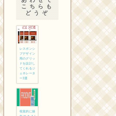
こちらも
どうぞ
レスポンシ
ブデザイン
用のグリッ
ドを設計し
てくれるジ
ェネレータ
ー3選
視覚的に操