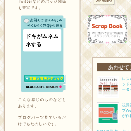
WP theme
Twitterなどのバッジ関係
も豊富です。
ドキがムネム
ネする
あわせて
レス
ッド
ータ
こんな感じのものなども
視覚
あります。
ブW
が作
ブログパーツ見ているだ
けでもたのしいです。