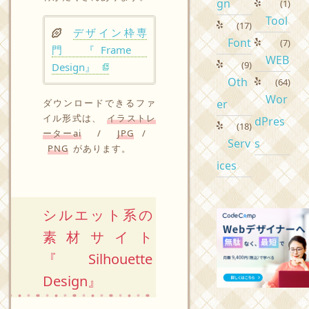
gn
(1)
Tool
(17)
デザイン枠専
Font
(7)
門 『Frame
WEB
(9)
Design』
Oth
(64)
Wor
ダウンロードできるファ
er
イル形式は、
イラストレ
dPres
(18)
ーターai
/
JPG
/
Serv
s
PNG
があります。
ices
シルエット系の
素材サイト
『Silhouette
Design』