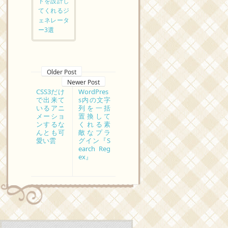
ドを設計し
てくれるジ
ェネレータ
ー3選
Older Post
Newer Post
CSS3だけ
WordPres
で出来て
s内の文字
いるアニ
列を一括
メーショ
置換して
ンするな
くれる素
んとも可
敵なプラ
愛い雲
グイン『S
earch Reg
ex』