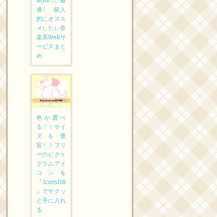
BGMに最
適! 個人
的にオスス
メしたい音
楽系Webサ
ービスまと
め
色が選べ
る！！サイ
ズも豊
富！！フリ
ーのピクト
グラムアイ
コンを
『IconsDB
』でサクッ
と手に入れ
る