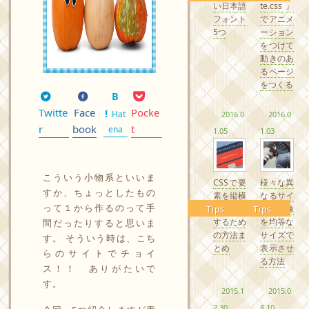
い日本語
te.css』
フォント
でアニメ
5つ
ーション
をつけて
動きのあ
るページ
をつくる
Twitte
Face
Pocke
Hat
2016.0
2016.0
r
book
t
ena
1.05
1.03
こういう小物系といいま
CSSで要
様々な異
すか、ちょっとしたもの
素を縦横
なるサイ
って１から作るのって手
中央配置
ズの画像
Tips
Tips
するため
を均等な
間だったりすると思いま
の方法ま
サイズで
す。 そういう時は、こち
とめ
表示させ
らのサイトでチョイ
る方法
ス！！ ありがたいで
す。
2015.1
2015.0
2.30
8.10