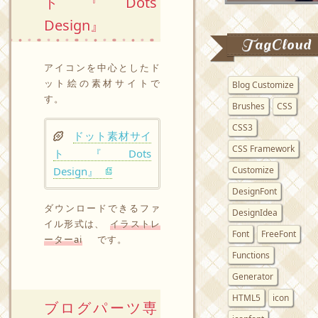
ト『Dots
Design』
TagCloud
アイコンを中心としたド
ット絵の素材サイトで
Blog Customize
す。
Brushes
CSS
CSS3
ドット素材サイ
CSS Framework
ト『Dots
Design』
Customize
DesignFont
ダウンロードできるファ
DesignIdea
イル形式は、
イラストレ
Font
FreeFont
ーターai
です。
Functions
Generator
HTML5
icon
ブログパーツ専