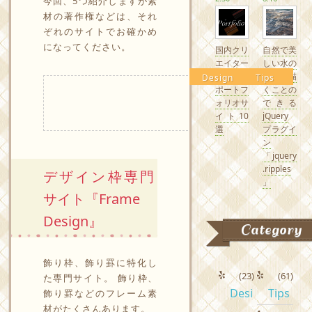
今回、5つ紹介しますが素
材の著作権などは、それ
ぞれのサイトでお確かめ
になってください。
国内クリ
自然で美
エイター
しい水の
の素敵な
波紋を描
Design
Tips
ポートフ
くことの
ォリオサ
できる
イト10
jQuery
選
プラグイ
ン
「jquery
.ripples
デザイン枠専門
」
サイト『Frame
Design』
Category
飾り枠、飾り罫に特化し
(23)
(61)
た専門サイト。 飾り枠、
Desi
Tips
飾り罫などのフレーム素
材がたくさんあります。