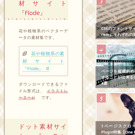
材サイト
『Flode』
CSSのフォントサ
花や植物系のベクターデ
rem』それぞれの
ータの素材集です。
花や植物系の素
材サイト
『Flode』
ページを縦横斜め
することが出来るJS
4選
ダウンロードできるファ
イル形式は、
イラストレ
ーターai
です。
ドット素材サイ
1ページスクロール
Plugin特集【One P