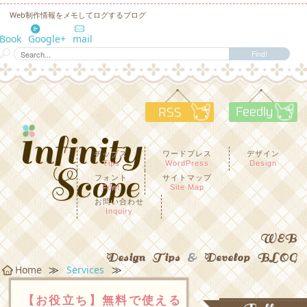
Web制作情報をメモしてログするブログ
eBook
Google+
mail
RSS
F
チップス
ワードプレス
デザイン
Tips
WordPress
Design
フォント
サイトマップ
Font
Site Map
お問い合わせ
Inquiry
WEB
Design Tips
&
Develop BLOG
≫
≫
Home
Services
【お役立ち】無料で使える