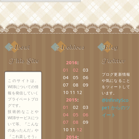
About
Archives
Blog
This Site
Twitter
2016
:
01
02
03
ブログ更新情報
04
05
06
このサイトは、
や気になること
07
08
09
WEBについての情
をツィートして
10
11
12
報を発信していく
います。
プライベートブロ
2015
:
@InfinitySco
グです。
01
02
03
pe1 からのツ
技術的なことや
04
05
06
イート
WEBサービスにつ
07
08
09
いて等、『こんな
10
11
12
のあったんだ』や
『これ楽しそう』
2014
: