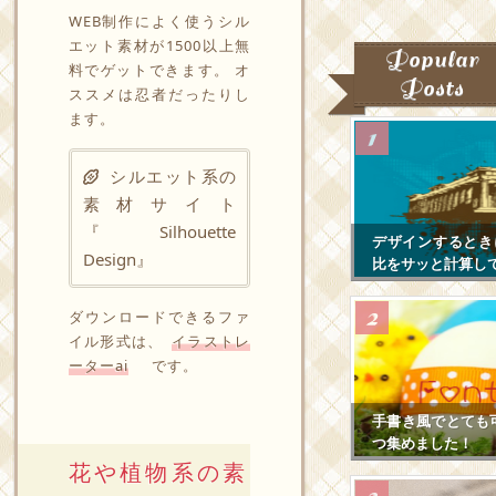
WEB制作によく使うシル
エット素材が1500以上無
Popular
料でゲットできます。 オ
Posts
ススメは忍者だったりし
ます。
シルエット系の
素材サイト
『Silhouette
デザインするとき
Design』
比をサッと計算し
ダウンロードできるファ
イル形式は、
イラストレ
ーターai
です。
手書き風でとても
つ集めました！
花や植物系の素