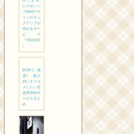
作できる!
レスポンシ
ブWebデザ
インのモッ
クアップが
作れるサー
ビス
『FROONT
』
BGMに最
適! 個人
的にオスス
メしたい音
楽系Webサ
ービスまと
め