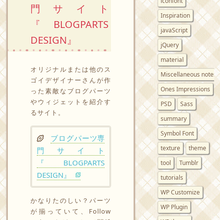
iconfont
門サイト
Inspiration
『BLOGPARTS
javaScript
DESIGN』
jQuery
material
オリジナルまたは他のス
Miscellaneous notes
ゴイデザイナーさんが作
Ones Impressions
った素敵なブログパーツ
やウィジェットを紹介す
PSD
Sass
るサイト。
summary
Symbol Font
ブログパーツ専
texture
theme
門サイト
『BLOGPARTS
tool
Tumblr
DESIGN』
tutorials
WP Customize
かなりたのしい？パーツ
WP Plugin
が揃っていて、Follow