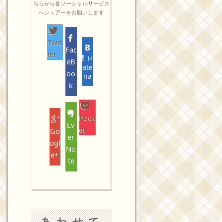
ちらから各ソーシャルサービス
へシェアーをお願いします
Twit
Fac
ter
H
eB
ate
oo
na
k
Pock
Ev
et
Go
er
ogl
No
e+
te
あわせて