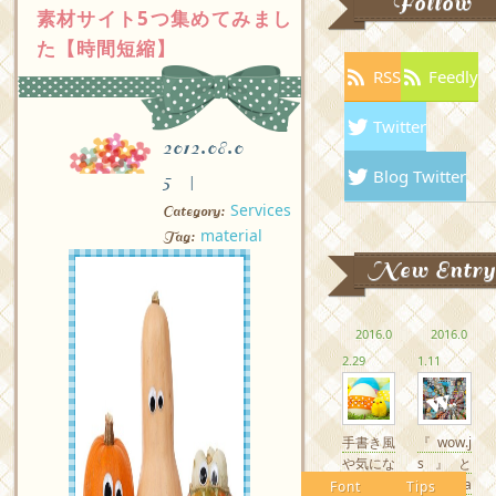
Follow
素材サイト5つ集めてみまし
た【時間短縮】
RSS
Feedly
Twitter
2012.08.0
Blog Twitter
5
Services
Category:
material
Tag:
New Entry
2016.0
2016.0
2.29
1.11
手書き風
『wow.j
や気にな
s』と
るかわい
『Anima
Font
Tips