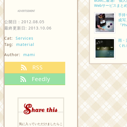
BGMに最適! 個
Webサービスまと
ADVERTISEMENT
手持
成写
公開日：
2012.08.05
『Ph
最終更新日: 2013.10.06
Cat:
Services
雨・
Tag:
material
くれ
Author:
mami
RSS
Feedly
S
hare this
気に入っていただけましたらこ