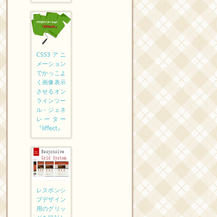
CSS3アニ
メーション
でかっこよ
く画像表示
させるオン
ラインツー
ル・ジェネ
レーター
『liffect』
レスポンシ
ブデザイン
用のグリッ