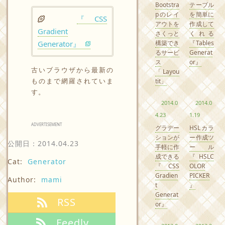
Bootstra
テーブル
pのレイ
を簡単に
『CSS
アウトを
作成して
Gradient
さくっと
くれる
構築でき
『Tables
Generator』
るサービ
Generat
ス
or』
古いブラウザから最新の
「Layou
ものまで網羅されていま
tit」
す。
2014.0
2014.0
4.23
1.19
ADVERTISEMENT
グラデー
HSLカラ
ションが
ー作成ツ
公開日：
2014.04.23
手軽に作
ール
成できる
『HSLC
Cat:
Generator
『CSS
OLOR
Gradien
PICKER
Author:
mami
t
』
Generat
RSS
or』
Feedly