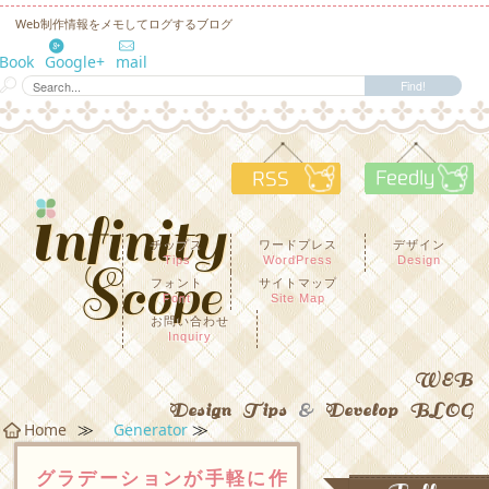
Web制作情報をメモしてログするブログ
eBook
Google+
mail
RSS
F
チップス
ワードプレス
デザイン
Tips
WordPress
Design
フォント
サイトマップ
Font
Site Map
お問い合わせ
Inquiry
WEB
Design Tips
&
Develop BLOG
≫
≫
Home
Generator
グラデーションが手軽に作