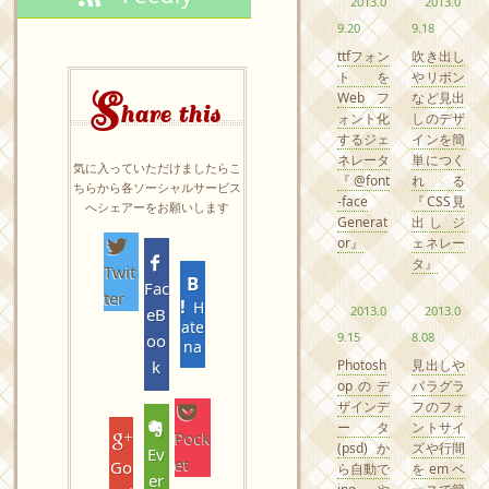
2013.0
2013.0
9.20
9.18
ttfフォン
吹き出し
トを
やリボン
S
Webフ
など見出
hare this
ォント化
しのデザ
するジェ
インを簡
ネレータ
単につく
気に入っていただけましたらこ
『@font
れる
ちらから各ソーシャルサービス
-face
『CSS見
へシェアーをお願いします
Generat
出し ジ
or』
ェネレー
タ』
Twit
Fac
ter
H
2013.0
2013.0
eB
ate
9.15
8.08
oo
na
Photosh
見出しや
k
opのデ
パラグラ
ザインデ
フのフォ
ータ
ントサイ
Pock
(psd)か
ズや行間
Ev
et
Go
ら自動で
をemベ
er