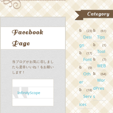
Category
Facebook
(23)
(61)
Desi
Tips
Page
gn
(1)
Tool
(17)
Font
(7)
当ブログがお気に召しまし
WEB
たら是非いいね！をお願い
(9)
します！
Oth
(64)
Wor
er
dPres
(18)
InfinityScope
Serv
s
ices