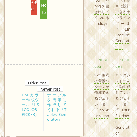
jpgや
ースで簡
ogl
No
pngを書
単に設計
e+
き出して
できるオ
te
くれる
ンライン
『slicy』
ツール
『Em
Baseline
Generat
or』
2013.0
2013.0
8.04
8.03
SVG形式
ロングシ
の背景パ
ャドーを
Older Post
ターンが
自動生成
Newer Post
作成でき
してくれ
HSLカラ
テーブル
るジェネ
るジェネ
ー作成ツ
を簡単に
レーター
レーター
ール『HS
作成して
LCOLOR
くれる『T
『SVGe
『Long
PICKER』
ables Gen
neration
Shadow
erator』
』
s
Generat
or』