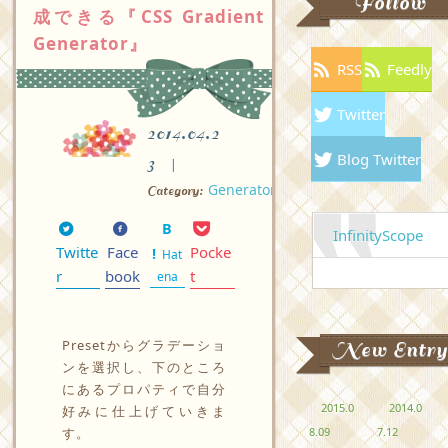
Follow
成できる『CSS Gradient
Generator』
RSS
Feedly
Twitter
2014.04.2
Blog Twitter
3
Generator
Category:
InfinityScope
Twitte
Face
Pocke
Hat
r
book
t
ena
Presetからグラデーショ
New Entry
ンを選択し、下のところ
にあるプロパティで自分
2015.0
2014.0
好みに仕上げていきま
8.09
7.12
す。