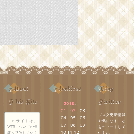
About
Archives
Blog
This Site
Twitter
2016
:
01
02
03
ブログ更新情報
04
05
06
このサイトは、
や気になること
07
08
09
WEBについての情
をツィートして
10
11
12
報を発信していく
います。