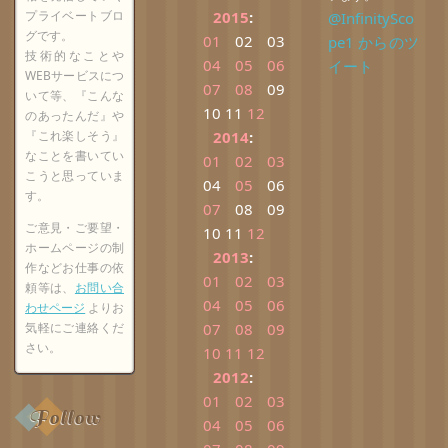
プライベートブロ
2015
:
@InfinitySco
グです。
01
02
03
pe1 からのツ
技術的なことや
04
05
06
イート
WEBサービスにつ
07
08
09
いて等、『こんな
10
11
12
のあったんだ』や
『これ楽しそう』
2014
:
なことを書いてい
01
02
03
こうと思っていま
04
05
06
す。
07
08
09
ご意見・ご要望・
10
11
12
ホームページの制
2013
:
作などお仕事の依
01
02
03
頼等は、
お問い合
04
05
06
わせページ
よりお
気軽にご連絡くだ
07
08
09
さい。
10
11
12
2012
:
01
02
03
Follow
04
05
06