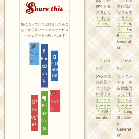
jpgや
ースで簡
S
pngを書
単に設計
hare this
き出して
できるオ
くれる
ンライン
『slicy』
ツール
気に入っていただけましたらこ
『Em
ちらから各ソーシャルサービス
へシェアーをお願いします
Baseline
Generat
or』
Twit
Fac
ter
2013.0
2013.0
H
eB
8.04
8.03
ate
oo
na
SVG形式
ロングシ
k
の背景パ
ャドーを
ターンが
自動生成
作成でき
してくれ
るジェネ
るジェネ
Pock
Ev
レーター
レーター
et
Go
『SVGe
『Long
er
ogl
neration
Shadow
No
』
s
e+
te
Generat
or』