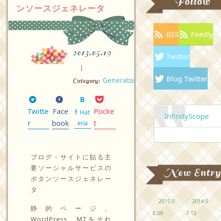
Follow
ンソースジェネレータ
RSS
Feedly
2013.05.19
Twitter
Blog Twitter
Generator
Category:
Twitte
Face
Pocke
Hat
InfinityScope
r
book
t
ena
ブログ・サイトに貼る主
要ソーシャルサービスの
New Entry
ボタンソースジェネレー
タ
2015.0
2014.0
静的ページ、
8.09
7.12
WordPress、MTをそれ