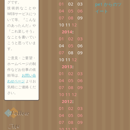
グです。
01
02
03
pe1 からのツ
技術的なことや
04
05
06
イート
WEBサービスにつ
07
08
09
いて等、『こんな
10
11
12
のあったんだ』や
『これ楽しそう』
2014
:
なことを書いてい
01
02
03
こうと思っていま
04
05
06
す。
07
08
09
ご意見・ご要望・
10
11
12
ホームページの制
2013
:
作などお仕事の依
01
02
03
頼等は、
お問い合
04
05
06
わせページ
よりお
気軽にご連絡くだ
07
08
09
さい。
10
11
12
2012
:
01
02
03
Follow
04
05
06
07
08
09
Me
10
11
12