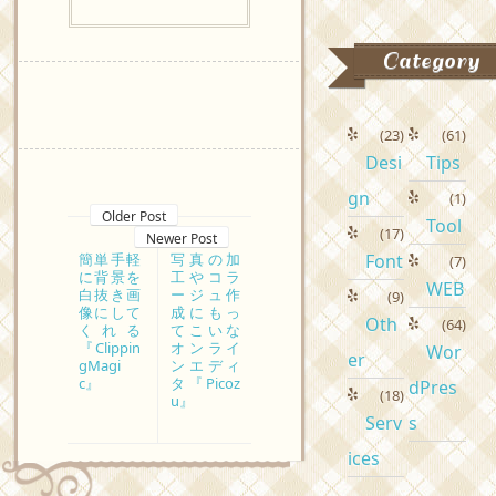
Category
(23)
(61)
Desi
Tips
gn
(1)
Older Post
Tool
(17)
Newer Post
Font
簡単手軽
写真の加
(7)
に背景を
工やコラ
WEB
白抜き画
ージュ作
(9)
像にして
成にもっ
Oth
(64)
くれる
てこいな
『Clippin
オンライ
Wor
er
gMagi
ンエディ
c』
タ『Picoz
dPres
(18)
u』
Serv
s
ices