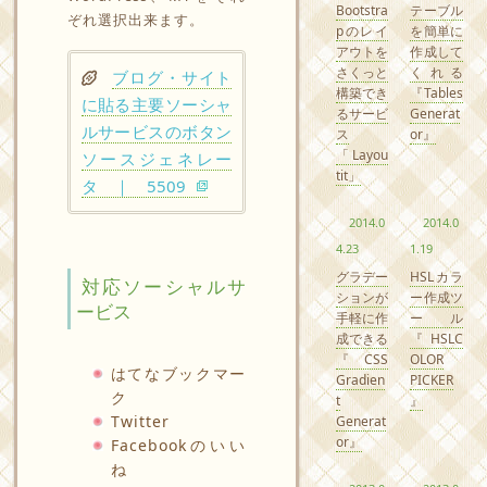
Bootstra
テーブル
ぞれ選択出来ます。
pのレイ
を簡単に
アウトを
作成して
さくっと
くれる
ブログ・サイト
構築でき
『Tables
に貼る主要ソーシャ
るサービ
Generat
ルサービスのボタン
ス
or』
「Layou
ソースジェネレー
tit」
タ ｜ 5509
2014.0
2014.0
4.23
1.19
グラデー
HSLカラ
対応ソーシャルサ
ションが
ー作成ツ
ービス
手軽に作
ール
成できる
『HSLC
『CSS
OLOR
はてなブックマー
Gradien
PICKER
ク
t
』
Twitter
Generat
or』
Facebookのいい
ね