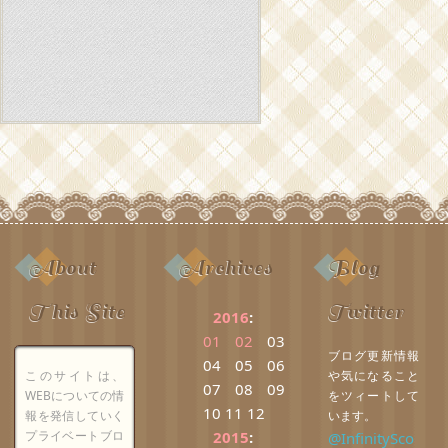
About
Archives
Blog
This Site
Twitter
2016
:
01
02
03
ブログ更新情報
04
05
06
このサイトは、
や気になること
07
08
09
WEBについての情
をツィートして
10
11
12
報を発信していく
います。
プライベートブロ
2015
:
@InfinitySco