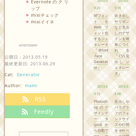
2013.0
2013.0
Evernoteのクリ
ップ
9.20
9.18
mixiチェック
ttfフォン
吹き出し
mixiイイネ
トを
やリボン
Webフ
など見出
ォント化
しのデザ
するジェ
インを簡
ネレータ
単につく
ADVERTISEMENT
『@font
れる
-face
『CSS見
公開日：
2013.05.19
Generat
出し ジ
最終更新日: 2013.06.29
or』
ェネレー
タ』
Cat:
Generator
Author:
mami
2013.0
2013.0
9.15
8.08
RSS
Photosh
見出しや
opのデ
パラグラ
Feedly
ザインデ
フのフォ
ータ
ントサイ
(psd)か
ズや行間
ら自動で
をemベ