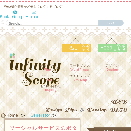
Web制作情報をメモしてログするブログ
eBook
Google+
mail
RSS
F
チップス
ワードプレス
デザイン
Tips
WordPress
Design
フォント
サイトマップ
Font
Site Map
お問い合わせ
Inquiry
WEB
Design Tips
&
Develop BLOG
≫
≫
Home
Generator
ソーシャルサービスのボタ