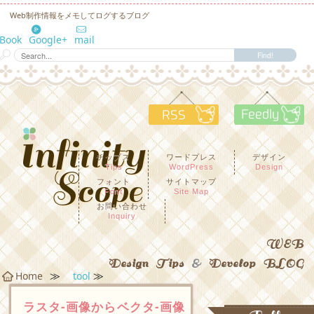
Web制作情報をメモしてログするブログ
eBook
Google+
mail
RSS
F
チップス
ワードプレス
デザイン
Tips
WordPress
Design
フォント
サイトマップ
Font
Site Map
お問い合わせ
Inquiry
WEB
Design Tips
&
Develop BLOG
≫
≫
Home
tool
ラスタ-画像からベクタ-画像