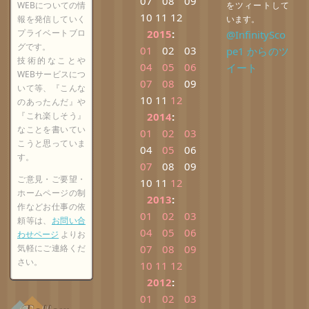
07
08
09
WEBについての情
をツィートして
10
11
12
報を発信していく
います。
プライベートブロ
2015
:
@InfinitySco
グです。
01
02
03
pe1 からのツ
技術的なことや
04
05
06
イート
WEBサービスにつ
07
08
09
いて等、『こんな
10
11
12
のあったんだ』や
『これ楽しそう』
2014
:
なことを書いてい
01
02
03
こうと思っていま
04
05
06
す。
07
08
09
ご意見・ご要望・
10
11
12
ホームページの制
2013
:
作などお仕事の依
01
02
03
頼等は、
お問い合
04
05
06
わせページ
よりお
気軽にご連絡くだ
07
08
09
さい。
10
11
12
2012
:
01
02
03