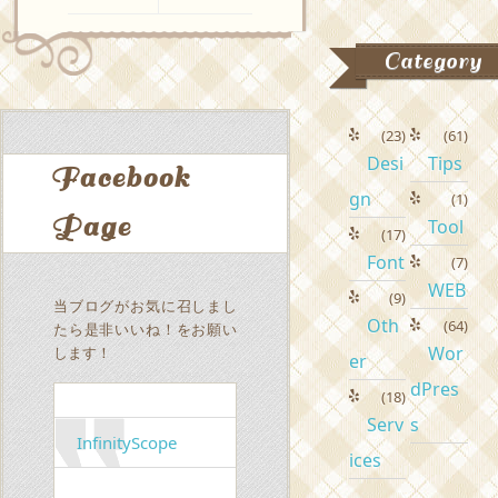
Category
(23)
(61)
Desi
Tips
Facebook
gn
(1)
Page
Tool
(17)
Font
(7)
WEB
(9)
当ブログがお気に召しまし
Oth
(64)
たら是非いいね！をお願い
Wor
します！
er
dPres
(18)
Serv
s
InfinityScope
ices