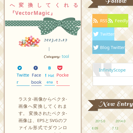
Follow
へ変換してくれる
『VectorMagic』
RSS
Feedly
Twitter
2013.02.19
Blog Twitter
tool
Category:
InfinityScope
Twitte
Face
Pocke
Hat
r
book
t
ena
ラスタ-画像からベクタ-
New Entry
画像へ変換してくれま
す。 変換されたベクタ-
画像は、EPSとSVGのフ
2015.0
2014.0
ァイル形式でダウンロ
8.09
7.12