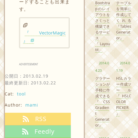
ードすることも出来ま
Bootstra
テーブル
す。
pのレイ
を簡単に
アウトを
作成して
さくっと
くれる
構築でき
『Tables
るサービ
Generat
『VectorMagic
ス
or』
』
「Layou
tit」
2014.0
2014.0
ADVERTISEMENT
4.23
1.19
公開日：
2013.02.19
グラデー
HSLカラ
最終更新日: 2013.02.22
ションが
ー作成ツ
手軽に作
ール
Cat:
tool
成できる
『HSLC
『CSS
OLOR
Author:
mami
Gradien
PICKER
t
』
RSS
Generat
or』
Feedly