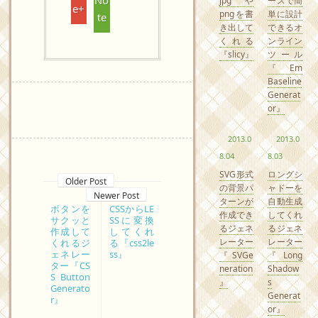
jpgや
ースで簡
e+
pngを書
単に設計
te
き出して
できるオ
くれる
ンライン
『slicy』
ツール
『Em
Baseline
Generat
or』
2013.0
2013.0
8.04
8.03
SVG形式
ロングシ
Older Post
の背景パ
ャドーを
Newer Post
ターンが
自動生成
ボタンを
CSSからLE
作成でき
してくれ
サクッと
SSに変換
るジェネ
るジェネ
作成して
してくれ
レーター
レーター
くれるジ
る『css2le
ェネレー
ss』
『SVGe
『Long
ター『CS
neration
Shadow
S Button
』
s
Generato
Generat
r』
or』