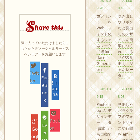
2013.0
2013.0
9.20
9.18
ttfフォン
吹き出し
S
トを
やリボン
hare this
Webフ
など見出
ォント化
しのデザ
するジェ
インを簡
気に入っていただけましたらこ
ネレータ
単につく
ちらから各ソーシャルサービス
『@font
れる
へシェアーをお願いします
-face
『CSS見
Generat
出し ジ
or』
ェネレー
Twit
タ』
Fac
ter
H
eB
ate
2013.0
2013.0
oo
na
9.15
8.08
k
Photosh
見出しや
opのデ
パラグラ
ザインデ
フのフォ
Pock
ータ
ントサイ
Ev
et
(psd)か
ズや行間
Go
er
ら自動で
をemベ
ogl
No