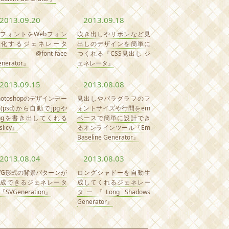
2013.09.20
2013.09.18
tfフォントをWebフォン
吹き出しやリボンなど見
ト化するジェネレータ
出しのデザインを簡単に
『@font-face
つくれる『CSS見出し ジ
enerator』
ェネレータ』
2013.09.15
2013.08.08
hotoshopのデザインデー
見出しやパラグラフのフ
(psd)から自動でjpgや
ォントサイズや行間をem
ngを書き出してくれる
ベースで簡単に設計でき
slicy』
るオンラインツール『Em
Baseline Generator』
2013.08.04
2013.08.03
VG形式の背景パターンが
ロングシャドーを自動生
作成できるジェネレータ
成してくれるジェネレー
『SVGeneration』
ター『Long Shadows
Generator』