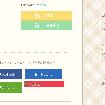
Author:
mami
RSS
t
Feedly
G
P
タ
p
『
各ソーシャルサービスへシェアーをお願いします
FaceBook
Hatena
S
Pocket
EverNote
ー