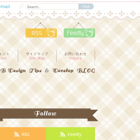
mail
RSS
Feedly
ォント
サイトマップ
お問い合わせ
Font
Site Map
Inquiry
 Design Tips
&
Develop BLOG
Follow
RSS
Feedly