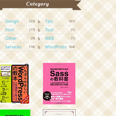
Category
Design
Tips
(23)
(61)
Font
Tool
(17)
(1)
Other
WEB
(9)
(7)
Services
WordPress
(18)
(64)