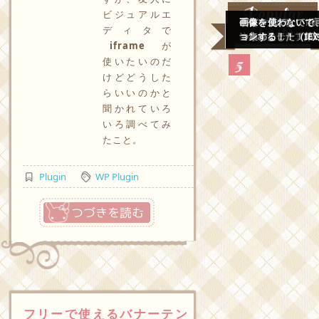
Popular
ビジュアルエ
デザインするとき
手書き風でとても
CSSでつくる！！
手書き風でとても
画像を使わないで、
Posts
ディタで
比をサッと計算し
つ集めました！
ンされたテーブル
つ集めました！第
ョンする！！（IE
iframe
が
使いたいのだ
けどどうした
らいいのかと
聞かれていろ
いろ調べてみ
たこと。
Plugin
WP Plugin
つづきを読む
フリーで使えるバナーテン