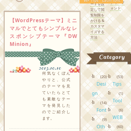
WP Tips
Latin font
フリーフ
ードを設
ォント
定して閲
覧制限を
【WordPressテーマ】ミニ
かける &
カスタマ
マルでとてもシンプルなレ
イズする
スポンシブテーマ『DW
方法
Minion』
Category
2013.10.10
何気なくぼん
(20)
(53)
やりと、公式
Desi
Tips
のテーマを見
ていたらとて
gn
(1)
も素敵なテー
Tool
(14)
マを発見した
Font
(6)
のでご紹介し
WEB
ます。
(9)
Oth
(60)