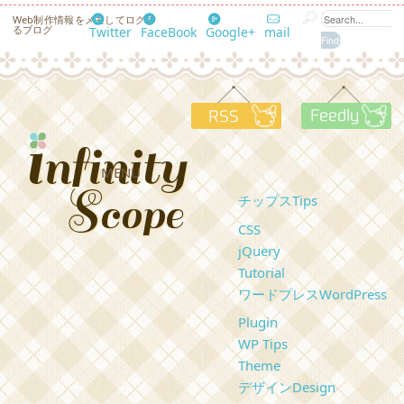
Web制作情報をメモしてログす
るブログ
Twitter
FaceBook
Google+
mail
RSS
F
MENU
チップス
Tips
CSS
jQuery
Tutorial
ワードプレス
WordPress
Plugin
WP Tips
Theme
デザイン
Design