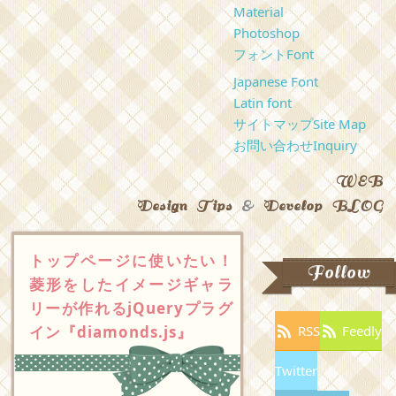
Material
Photoshop
フォント
Font
Japanese Font
Latin font
サイトマップ
Site Map
お問い合わせ
Inquiry
WEB
Design Tips
&
Develop BLOG
トップページに使いたい！
Follow
菱形をしたイメージギャラ
リーが作れるjQueryプラグ
イン『diamonds.js』
RSS
Feedly
Twitter