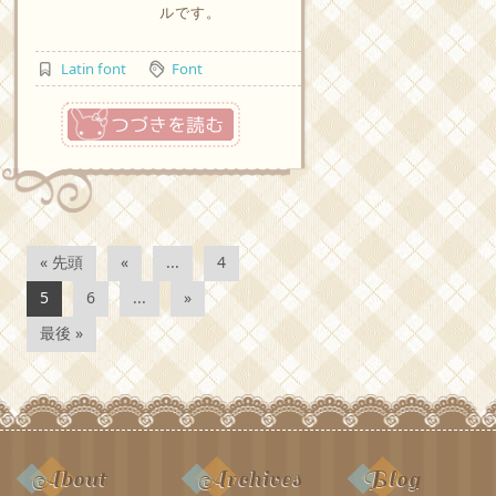
ルです。
Latin font
Font
つづきを読む
« 先頭
«
...
4
5
6
...
»
最後 »
About
Archives
Blog