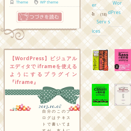
Theme
WP theme
Wor
er
dPres
つづきを読む
(18)
Serv
s
ices
【WordPress】ビジュアル
エディタで iframeを使える
ようにするプラグイン
『iframe』
2013.10.08
自分のこのブ
ログはテキス
トで書いてま
すが、友人に