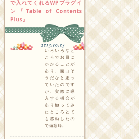
で入れてくれるWPプラグイ
ン『Table of Contents
Plus』
2013.10.05
いろいろなと
ころでお目に
かかることが
あり、面白そ
うだなと思っ
ていたのです
が、実際に導
入する機会が
あり触ってみ
たところとて
も感動したの
で備忘録。