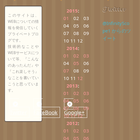
Twitter
2015
:
このサイトは、
01
02
03
WEBについての情
@InfinitySco
04
05
06
報を発信していく
pe1 からのツ
07
08
09
プライベートブロ
イート
グです。
10
11
12
技術的なことや
2014
:
WEBサービスにつ
01
02
03
いて等、『こんな
04
05
06
のあったんだ』や
07
08
09
『これ楽しそう』
なことを書いてい
10
11
12
こうと思っていま
2013
:
す。
01
02
03
04
05
06
07
08
09
Twitter
FaceBook
Google+
10
11
12
2012
:
01
02
03
04
05
06