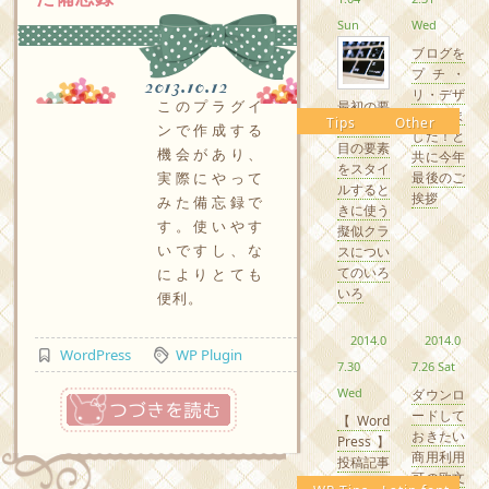
Sun
Wed
ブログを
プチ・
2013.10.12
リ・デザ
このプラグイ
最初の要
インしま
Tips
Other
素やn番
ンで作成する
した！と
目の要素
機会があり、
共に今年
をスタイ
実際にやって
最後のご
ルすると
挨拶
みた備忘録で
きに使う
す。使いやす
擬似クラ
いですし、な
スについ
てのいろ
によりとても
いろ
便利。
2014.0
2014.0
WordPress
WP Plugin
7.30
7.26 Sat
Wed
つづきを読む
ダウンロ
ードして
【Word
おきたい
Press】
商用利用
投稿記事
可の欧文
にパスワ