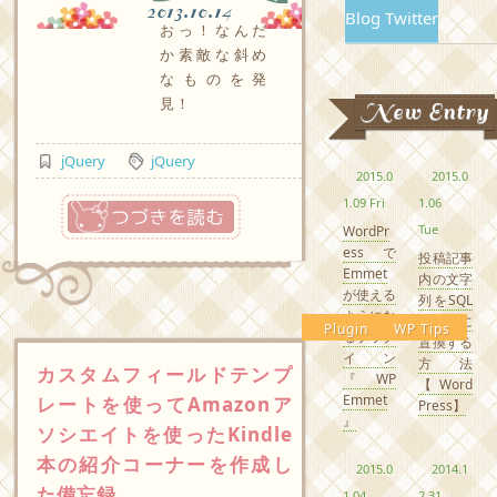
2013.10.14
Blog Twitter
おっ！なんだ
か素敵な斜め
なものを発
見！
New Entry
jQuery
jQuery
2015.0
2015.0
つづきを読む
1.09 Fri
1.06
Tue
WordPr
essで
投稿記事
Emmet
内の文字
が使える
列をSQL
ようにな
で一斉に
Plugin
WP Tips
るプラグ
置換する
イン
方法
カスタムフィールドテンプ
『WP
【Word
Emmet
レートを使ってAmazonア
Press】
』
ソシエイトを使ったKindle
本の紹介コーナーを作成し
2015.0
2014.1
た備忘録
1.04
2.31