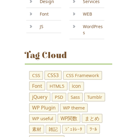
Design
Services
Font
WEB
JS
WordPres
s
Tag Cloud
CSS3
CSS
CSS Framework
Font
HTML5
icon
jQuery
PSD
Sass
Tumblr
WP Plugin
WP theme
WP関数
まとめ
WP useful
ﾂｰﾙ
素材
雑記
ｼﾞｪﾈﾚｰﾀ