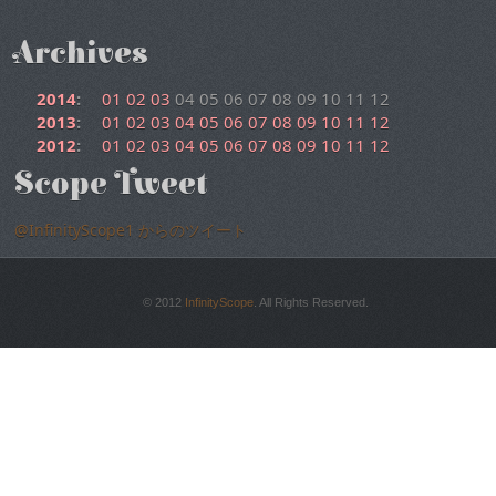
Archives
2014
:
01
02
03
04
05
06
07
08
09
10
11
12
2013
:
01
02
03
04
05
06
07
08
09
10
11
12
2012
:
01
02
03
04
05
06
07
08
09
10
11
12
Scope Tweet
@InfinityScope1 からのツイート
© 2012
InfinityScope
. All Rights Reserved.