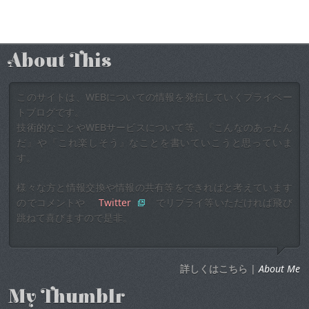
About This
このサイトは、WEBについての情報を発信していくプライベー
トブログです。
技術的なことやWEBサービスについて等、『こんなのあったん
だ』や『これ楽しそう』なことを書いていこうと思っていま
す。
様々な方と情報交換や情報の共有等をできればと考えています
のでコメントや
Twitter
でリプライ等いただければ飛び
跳ねて喜びますので是非。
詳しくはこちら |
About Me
My Thumblr