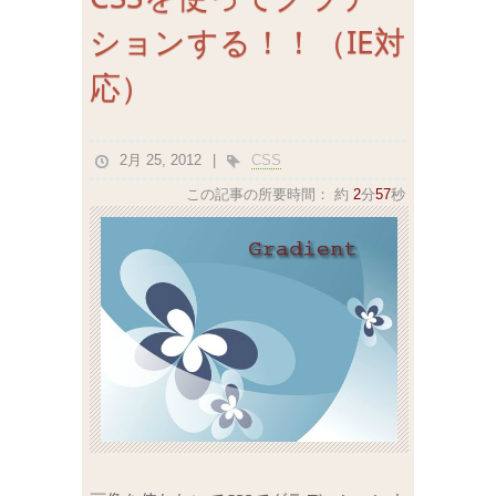
ションする！！（IE対
応）
2月 25, 2012
CSS
この記事の所要時間：
約
2
分
57
秒