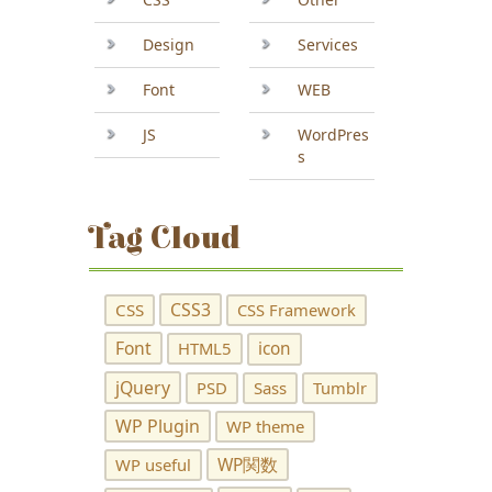
Design
Services
Font
WEB
JS
WordPres
s
Tag Cloud
CSS3
CSS
CSS Framework
Font
HTML5
icon
jQuery
PSD
Sass
Tumblr
WP Plugin
WP theme
WP関数
WP useful