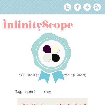
InfinityScope
WEB Design Tips
&
Develop BLOG
Tag: 《 icon 》
8Post