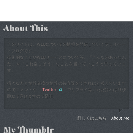
About This
このサイトは、WEBについての情報を発信していくプライベー
トブログです。
技術的なことやWEBサービスについて等、『こんなのあったん
だ』や『これ楽しそう』なことを書いていこうと思っていま
す。
様々な方と情報交換や情報の共有等をできればと考えています
のでコメントや
Twitter
でリプライ等いただければ飛び
跳ねて喜びますので是非。
詳しくはこちら |
About Me
My Thumblr