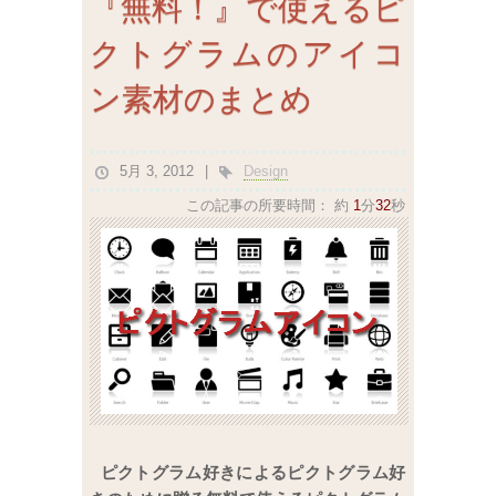
『無料！』で使えるピ
クトグラムのアイコ
ン素材のまとめ
5月 3, 2012
Design
この記事の所要時間：
約
1
分
32
秒
ピクトグラム好きによるピクトグラム好