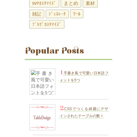
まとめ
WPｶｽﾀﾏｲｽﾞ
素材
ﾂｰﾙ
雑記
ｼﾞｪﾈﾚｰﾀ
ﾌﾞﾛｸﾞｶｽﾀﾏｲｽﾞ
Popular Posts
1
手書き風で可愛い日本語フ
ォントを5つ
2
CSSでつくる綺麗にデザ
インされたテーブルの数々