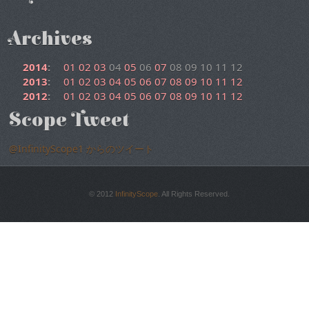
Archives
2014
:
01
02
03
04
05
06
07
08
09
10
11
12
2013
:
01
02
03
04
05
06
07
08
09
10
11
12
2012
:
01
02
03
04
05
06
07
08
09
10
11
12
Scope Tweet
@InfinityScope1 からのツイート
© 2012
InfinityScope
. All Rights Reserved.