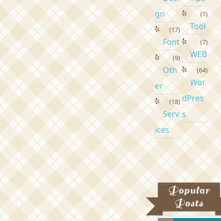
gn
(1)
Tool
(17)
Font
(7)
WEB
(9)
Oth
(64)
Wor
er
dPres
(18)
Serv
s
ices
Popular
Posts