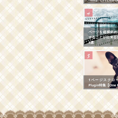
ページを縦横斜め
することが出来るJS
4選
1ページスクロール
Plugin特集【One P