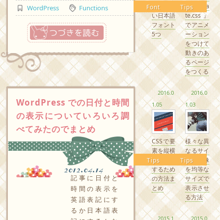
るかわい
『Anima
Font
Tips
WordPress
Functions
い日本語
te.css』
フォント
でアニメ
つづきを読む
5つ
ーション
をつけて
動きのあ
るページ
をつくる
2016.0
2016.0
WordPress での日付と時間
1.05
1.03
の表示についていろいろ調
べてみたのでまとめ
CSSで要
様々な異
素を縦横
なるサイ
中央配置
ズの画像
Tips
Tips
2012.04.14
するため
を均等な
記事に日付と
の方法ま
サイズで
とめ
表示させ
時間の表示を
る方法
英語表記にす
るか日本語表
2015.1
2015.0