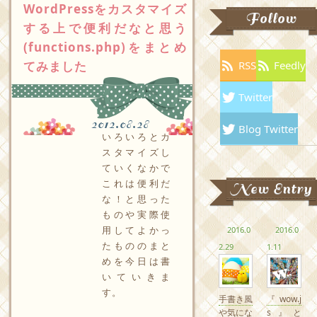
WordPressをカスタマイズ
Follow
する上で便利だなと思う
(functions.php)をまとめ
てみました
RSS
Feedly
Twitter
2012.08.28
Blog Twitter
いろいろとカ
スタマイズし
ていくなかで
これは便利だ
New Entry
な！と思った
ものや実際使
用してよかっ
2016.0
2016.0
たもののまと
2.29
1.11
めを今日は書
いていきま
す。
手書き風
『wow.j
や気にな
s』と