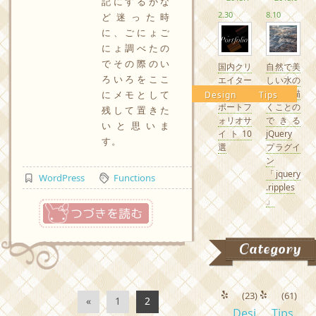
記にするかな
2.30
8.10
ど迷った時
に、ごにょご
にょ調べたの
でその際のい
国内クリ
自然で美
ろいろをここ
エイター
しい水の
の素敵な
波紋を描
にメモとして
Design
Tips
ポートフ
くことの
残して置きた
ォリオサ
できる
いと思いま
イト10
jQuery
す。
選
プラグイ
ン
「jquery
WordPress
Functions
.ripples
」
つづきを読む
Category
(23)
(61)
«
1
2
Desi
Tips