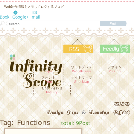
Web制作情報をメモしてログするブログ
eBook
Google+
mail
RSS
F
チップス
ワードプレス
デザイン
Tips
WordPress
Design
フォント
サイトマップ
Font
Site Map
お問い合わせ
Inquiry
WEB
Design Tips
&
Develop BLOG
Tag: Functions
total: 9Post