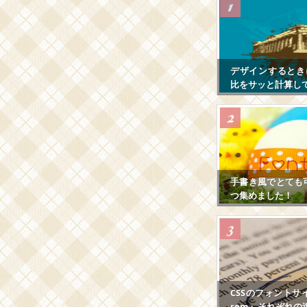
デザインするとき
比をサッと計算し
手書き風でとても
つ集めました！
CSSのフォントサ
rem』それぞれの