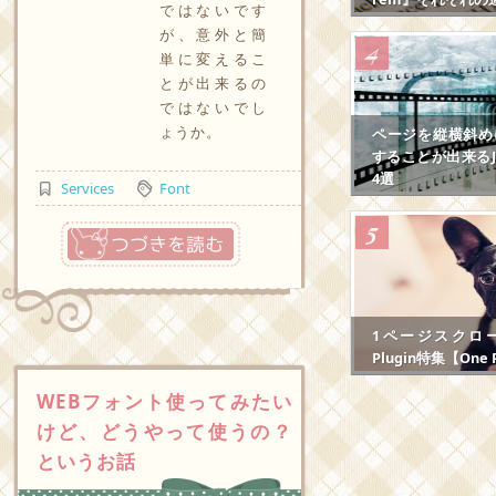
ではないです
が、意外と簡
単に変えるこ
とが出来るの
ではないでし
ょうか。
ページを縦横斜め
することが出来るJS
4選
Services
Font
つづきを読む
1ページスクロール
Plugin特集【One P
WEBフォント使ってみたい
けど、どうやって使うの？
というお話