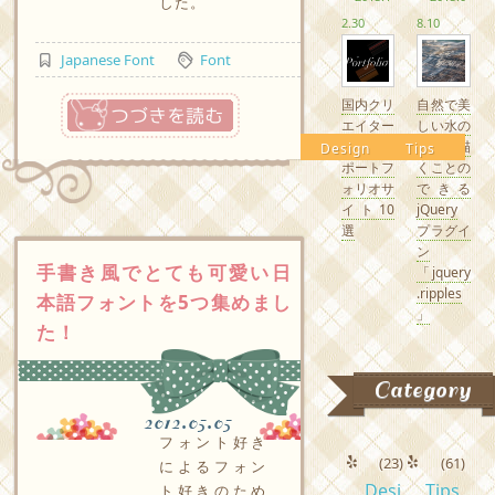
した。
2.30
8.10
Japanese Font
Font
つづきを読む
国内クリ
自然で美
エイター
しい水の
の素敵な
波紋を描
Design
Tips
ポートフ
くことの
ォリオサ
できる
イト10
jQuery
選
プラグイ
ン
手書き風でとても可愛い日
「jquery
.ripples
本語フォントを5つ集めまし
」
た！
Category
2012.05.05
フォント好き
(23)
(61)
によるフォン
Desi
Tips
ト好きのため