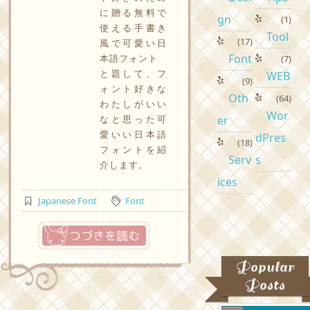
に贈る無料で
gn
(1)
使える手書き
Tool
(17)
風で可愛い日
Font
本語フォント
(7)
と題して、フ
WEB
(9)
ォント好きな
Oth
(64)
わたしがいい
Wor
なと思った可
er
愛いい日本語
dPres
(18)
フォントを紹
Serv
s
介します。
ices
Japanese Font
Font
つづきを読む
Popular
Posts