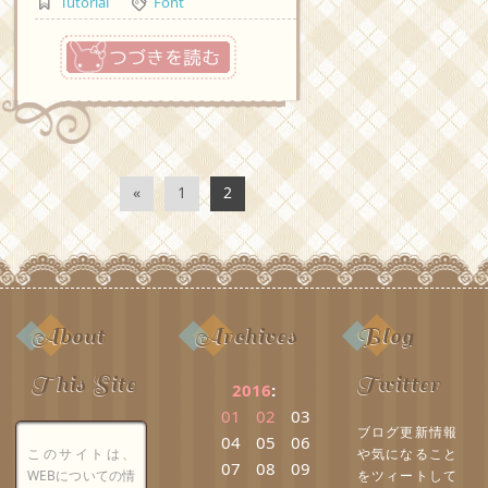
Tutorial
Font
つづきを読む
«
1
2
About
Archives
Blog
This Site
Twitter
2016
:
01
02
03
ブログ更新情報
04
05
06
このサイトは、
や気になること
07
08
09
WEBについての情
をツィートして