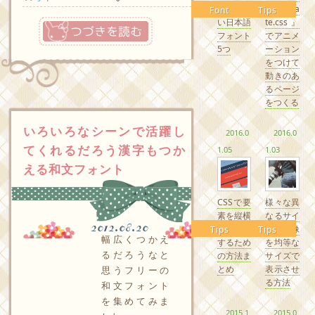
るかわい
『Anima
Font
Tips
つづきを読む
い日本語
te.css』
フォント
でアニメ
5つ
ーション
をつけて
動きのあ
るページ
をつくる
いろいろなシーンで活躍し
2016.0
2016.0
てくれるだろう漢字もつか
1.05
1.03
える和文フォント
CSSで要
様々な異
素を縦横
なるサイ
2012.08.20
中央配置
ズの画像
Tips
Tips
幅広くつかえ
するため
を均等な
るだろうなと
の方法ま
サイズで
とめ
表示させ
思うフリーの
る方法
和文フォント
を集めてみま
2015.1
2015.0