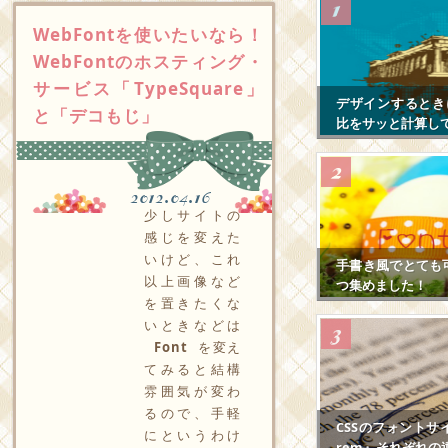
WebFontを使いたいなら！
WebFontのホスティング・
サービス「TypeSquare」
デザインするとき
と「デコもじ」
比をサッと計算し
2012.04.16
少しサイトの
感じを変えた
いけど、これ
手書き風でとても
以上画像など
つ集めました！
を置きたくな
いときなどは
Font
を変え
てみると結構
雰囲気が変わ
るので、手軽
CSSのフォントサ
にというわけ
rem』それぞれの