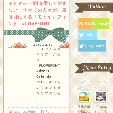
モトヤシーダ1を愛してやま
Follow
ない｜すべての人々が一度
は目にする『モトヤ』フォ
ント #LOVEFONT
RSS
Feedly
Twitter
2012.12.12
Blog Twitter
フォント大好
きな方々が集
う
#LOVEFONT
New Entry
Advent
Calendar
2012
すべて
2016.0
2016.0
のフォント好
2.29
1.11
きな方のため
に
手書き風
『wow.j
や気にな
s』と
Japanese Font
Font