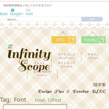
Web制作情報をメモしてログするブログ
eBook
Google+
mail
RSS
F
チップス
ワードプレス
デザイン
Tips
WordPress
Design
フォント
サイトマップ
Font
Site Map
お問い合わせ
Inquiry
WEB
Design Tips
&
Develop BLOG
Tag: Font
total: 12Post