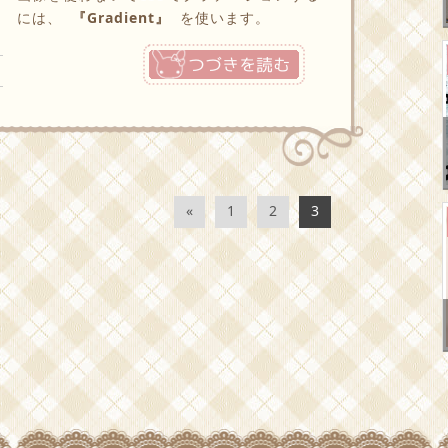
には、
『Gradient』
を使います。
つづきを読む
«
1
2
3