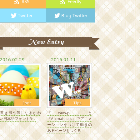
RSS
Feedly
Twitter
Blog Twitter
New Entry
2016.02.29
2016.01.11
Font
Tips
手書き風や気になるかわ
『wow.js』と
い日本語フォント5つ
『Animate.css』でアニメ
ーションをつけて動きの
あるページをつくる