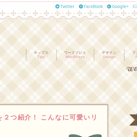
Twitter
FaceBook
Google+
チップス
ワードプレス
デザイン
フ
Tips
WordPress
Design
WEB
方を２つ紹介！ こんなに可愛いリ