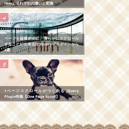
rem』それぞれの違いと変換
ページを縦横斜めに、滑らかにスクロール
することが出来るJS,jQueryプラグインから
4選
1ページスクロールがつくれる jQuery
Plugin特集【One Page Scroll】