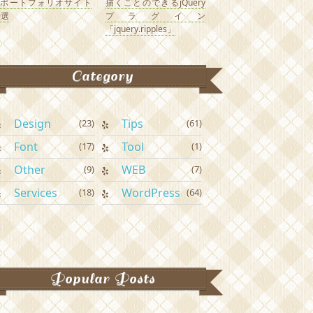
なポートフォリオサイト
描くことのできるjQuery
0選
プラグイン
「jquery.ripples」
Category
Design
Tips
(23)
(61)
Font
Tool
(17)
(1)
Other
WEB
(9)
(7)
Services
WordPress
(18)
(64)
Popular Posts