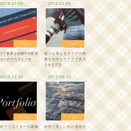
2016.01.05
2016.01.03
Tips
Tips
SSで要素を縦横中央配置
様々な異なるサイズの画
るための方法まとめ
像を均等なサイズで表示
させる方法
2015.12.30
2015.08.10
Design
Tips
国内クリエイターの素敵
自然で美しい水の波紋を