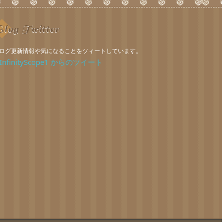
log Twitter
ログ更新情報や気になることをツィートしています。
InfinityScope1 からのツイート