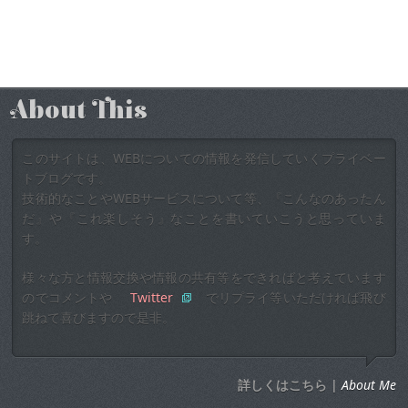
About This
このサイトは、WEBについての情報を発信していくプライベー
トブログです。
技術的なことやWEBサービスについて等、『こんなのあったん
だ』や『これ楽しそう』なことを書いていこうと思っていま
す。
様々な方と情報交換や情報の共有等をできればと考えています
のでコメントや
Twitter
でリプライ等いただければ飛び
跳ねて喜びますので是非。
詳しくはこちら |
About Me