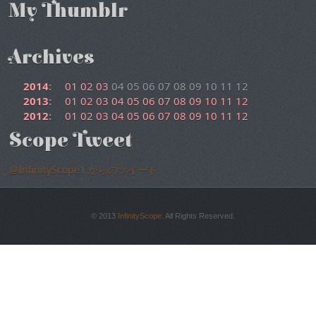
My Thumblr
Archives
2014
:
01
02
03
04
05
06
07
08
09
10
11
12
2013
:
01
02
03
04
05
06
07
08
09
10
11
12
2012
:
01
02
03
04
05
06
07
08
09
10
11
12
Scope Tweet
@InfinityScope1 からのツイート
© 2013
InfinityScope
. All Rights Reserved.