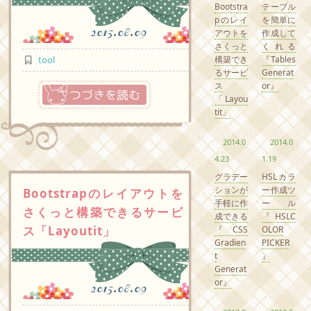
Bootstra
テーブル
pのレイ
を簡単に
2015.08.09
アウトを
作成して
さくっと
くれる
構築でき
『Tables
tool
るサービ
Generat
つづきを読む
ス
or』
「Layou
tit」
2014.0
2014.0
4.23
1.19
グラデー
HSLカラ
ションが
ー作成ツ
Bootstrapのレイアウトを
手軽に作
ール
さくっと構築できるサービ
成できる
『HSLC
ス「Layoutit」
『CSS
OLOR
Gradien
PICKER
t
』
Generat
or』
2015.08.09