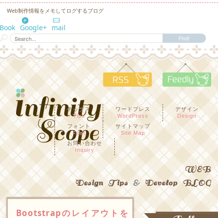
Web制作情報をメモしてログするブログ
eBook
Google+
mail
RSS
F
チップス
ワードプレス
デザイン
Tips
WordPress
Design
フォント
サイトマップ
Font
Site Map
お問い合わせ
Inquiry
WEB
Design Tips
&
Develop BLOG
Bootstrapのレイアウトを