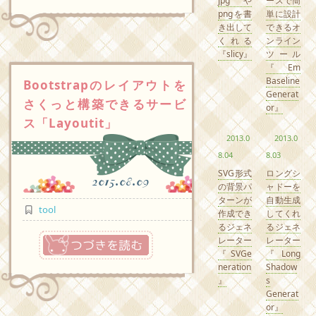
jpgや
ースで簡
pngを書
単に設計
き出して
できるオ
くれる
ンライン
『slicy』
ツール
『Em
Baseline
Bootstrapのレイアウトを
Generat
さくっと構築できるサービ
or』
ス「Layoutit」
2013.0
2013.0
8.04
8.03
SVG形式
ロングシ
2015.08.09
の背景パ
ャドーを
ターンが
自動生成
tool
作成でき
してくれ
るジェネ
るジェネ
つづきを読む
レーター
レーター
『SVGe
『Long
neration
Shadow
』
s
Generat
or』