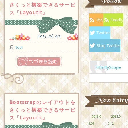
Follow
さくっと構築できるサービ
ス「Layoutit」
RSS
Feedly
Twitter
2015.08.09
Blog Twitter
tool
つづきを読む
InfinityScope
New Entry
Bootstrapのレイアウトを
さくっと構築できるサービ
2015.0
2014.0
ス「Layoutit」
8.09
7.12