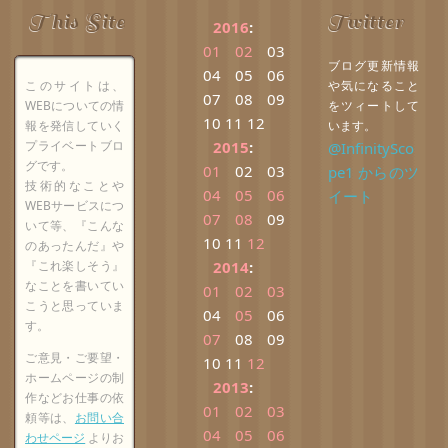
This Site
Twitter
2016
:
01
02
03
ブログ更新情報
04
05
06
このサイトは、
や気になること
07
08
09
WEBについての情
をツィートして
10
11
12
報を発信していく
います。
プライベートブロ
2015
:
@InfinitySco
グです。
01
02
03
pe1 からのツ
技術的なことや
04
05
06
イート
WEBサービスにつ
07
08
09
いて等、『こんな
10
11
12
のあったんだ』や
『これ楽しそう』
2014
:
なことを書いてい
01
02
03
こうと思っていま
04
05
06
す。
07
08
09
ご意見・ご要望・
10
11
12
ホームページの制
2013
:
作などお仕事の依
01
02
03
頼等は、
お問い合
04
05
06
わせページ
よりお