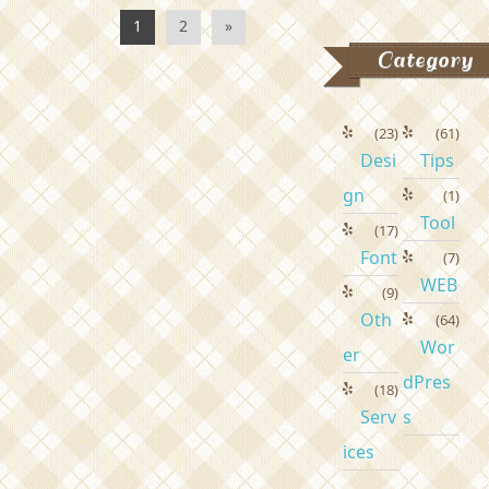
1
2
»
Category
(23)
(61)
Desi
Tips
gn
(1)
Tool
(17)
Font
(7)
WEB
(9)
Oth
(64)
Wor
er
dPres
(18)
Serv
s
ices