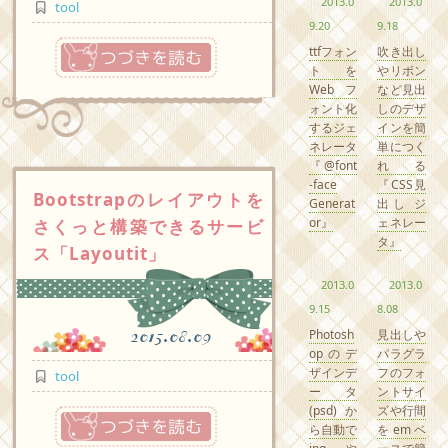
2013.0
2013.0
tool
9.20
9.18
つづきを読む
ttfフォン
吹き出し
トを
やリボン
Webフ
など見出
ォント化
しのデザ
するジェ
インを簡
ネレータ
単につく
『@font
れる
-face
『CSS見
Bootstrapのレイアウトを
Generat
出し ジ
or』
ェネレー
さくっと構築できるサービ
タ』
ス「Layoutit」
2013.0
2013.0
9.15
8.08
Photosh
見出しや
2015.08.09
opのデ
パラグラ
ザインデ
フのフォ
tool
ータ
ントサイ
(psd)か
ズや行間
つづきを読む
ら自動で
をemベ