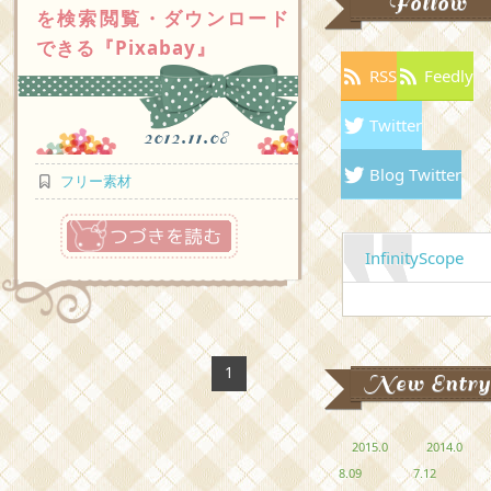
Follow
を検索閲覧・ダウンロード
できる『Pixabay』
RSS
Feedly
Twitter
2012.11.08
Blog Twitter
フリー素材
つづきを読む
InfinityScope
1
New Entry
2015.0
2014.0
8.09
7.12