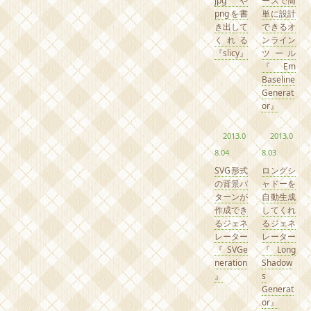
jpgや
ースで簡
pngを書
単に設計
き出して
できるオ
くれる
ンライン
『slicy』
ツール
『Em
Baseline
Generat
or』
2013.0
2013.0
8.04
8.03
SVG形式
ロングシ
の背景パ
ャドーを
ターンが
自動生成
作成でき
してくれ
るジェネ
るジェネ
レーター
レーター
『SVGe
『Long
neration
Shadow
』
s
Generat
or』