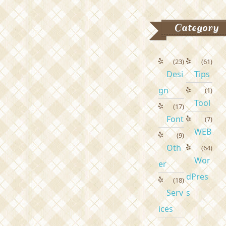
Category
(23)
(61)
Desi
Tips
gn
(1)
Tool
(17)
Font
(7)
WEB
(9)
Oth
(64)
Wor
er
dPres
(18)
Serv
s
ices