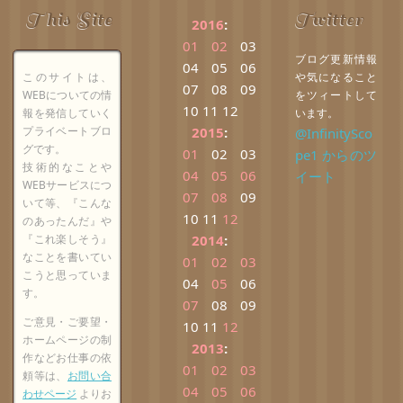
This Site
Twitter
2016
:
01
02
03
ブログ更新情報
04
05
06
このサイトは、
や気になること
07
08
09
WEBについての情
をツィートして
10
11
12
報を発信していく
います。
プライベートブロ
2015
:
@InfinitySco
グです。
01
02
03
pe1 からのツ
技術的なことや
04
05
06
イート
WEBサービスにつ
07
08
09
いて等、『こんな
10
11
12
のあったんだ』や
『これ楽しそう』
2014
:
なことを書いてい
01
02
03
こうと思っていま
04
05
06
す。
07
08
09
ご意見・ご要望・
10
11
12
ホームページの制
2013
:
作などお仕事の依
01
02
03
頼等は、
お問い合
04
05
06
わせページ
よりお