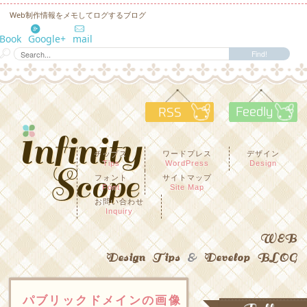
Web制作情報をメモしてログするブログ
eBook
Google+
mail
RSS
F
チップス
ワードプレス
デザイン
Tips
WordPress
Design
フォント
サイトマップ
Font
Site Map
お問い合わせ
Inquiry
WEB
Design Tips
&
Develop BLOG
パブリックドメインの画像