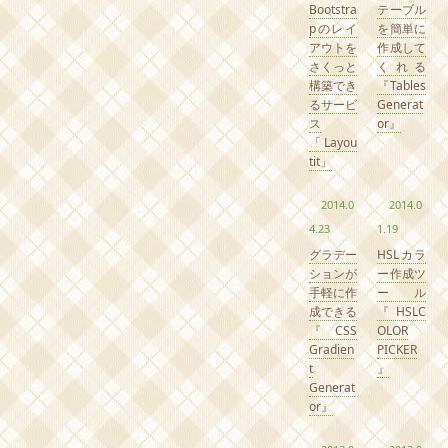
Bootstra
テーブル
pのレイ
を簡単に
アウトを
作成して
さくっと
くれる
構築でき
『Tables
るサービ
Generat
ス
or』
「Layou
tit」
2014.0
2014.0
4.23
1.19
グラデー
HSLカラ
ションが
ー作成ツ
手軽に作
ール
成できる
『HSLC
『CSS
OLOR
Gradien
PICKER
t
』
Generat
or』