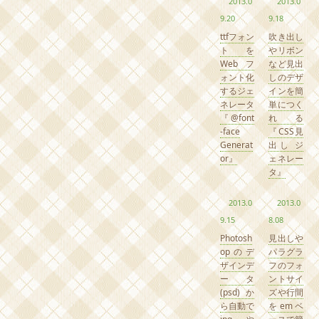
2013.0
2013.0
9.20
9.18
ttfフォン
吹き出し
トを
やリボン
Webフ
など見出
ォント化
しのデザ
するジェ
インを簡
ネレータ
単につく
『@font
れる
-face
『CSS見
Generat
出し ジ
or』
ェネレー
タ』
2013.0
2013.0
9.15
8.08
Photosh
見出しや
opのデ
パラグラ
ザインデ
フのフォ
ータ
ントサイ
(psd)か
ズや行間
ら自動で
をemベ