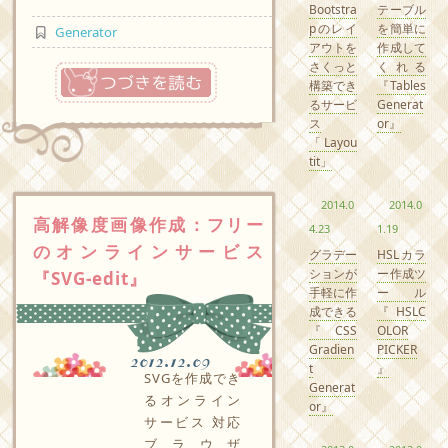
Bootstra
テーブル
pのレイ
を簡単に
Generator
アウトを
作成して
さくっと
くれる
つづきを読む
構築でき
『Tables
るサービ
Generat
ス
or』
「Layou
tit」
2014.0
2014.0
高解像度画像作成：フリー
4.23
1.19
のオンラインサービス
グラデー
HSLカラ
ションが
ー作成ツ
『SVG-edit』
手軽に作
ール
成できる
『HSLC
『CSS
OLOR
Gradien
PICKER
2012.12.09
t
』
SVGを作成でき
Generat
るオンライン
or』
サービス 対応
ブラウザ