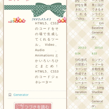
jpgや
ースで簡
pngを書
単に設計
き出して
できるオ
くれる
ンライン
2012.12.02
『slicy』
ツール
HTML5、CSS3
『Em
Baseline
のコードをそ
Generat
の場で生成し
or』
てくれるツー
ル。 Video、
2013.0
2013.0
Audio、
8.04
8.03
Animations と
SVG形式
ロングシ
かいろいろひ
の背景パ
ャドーを
とまとめ！
ターンが
自動生成
HTML5、CSS3
作成でき
してくれ
のコードジェ
るジェネ
るジェネ
ネレーター
レーター
レーター
『SVGe
『Long
neration
Shadow
Generator
』
s
Generat
つづきを読む
or』