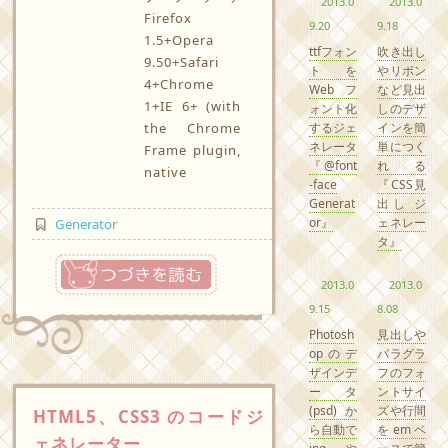
2013.0
2013.0
Firefox
9.20
9.18
1.5+Opera
ttfフォン
吹き出し
9.50+Safari
トを
やリボン
4+Chrome
Webフ
など見出
1+IE 6+ (with
ォント化
しのデザ
するジェ
インを簡
the Chrome
ネレータ
単につく
Frame plugin,
『@font
れる
native
-face
『CSS見
Generat
出し ジ
or』
ェネレー
Generator
タ』
つづきを読む
2013.0
2013.0
9.15
8.08
Photosh
見出しや
opのデ
パラグラ
ザインデ
フのフォ
ータ
ントサイ
(psd)か
ズや行間
HTML5、CSS3 のコードジ
ら自動で
をemベ
ェネレーター