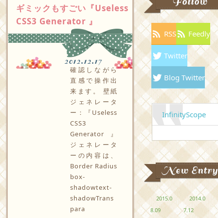
Follow
ギミックもすごい『Useless
CSS3 Generator 』
RSS
Feedly
Twitter
2012.12.17
確認しながら
Blog Twitter
直感で操作出
来ます。 壁紙
ジェネレータ
ー：『Useless
InfinityScope
CSS3
Generator 』
ジェネレータ
ーの内容は、
Border Radius
New Entry
box-
shadowtext-
shadowTrans
2015.0
2014.0
para
8.09
7.12