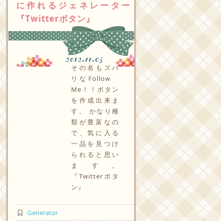
に作れるジェネレーター
『Twitterボタン』
2012.11.05
その名もズバ
リなFollow
Me！！ボタン
を作成出来ま
す。 かなり種
類が豊富なの
で、気に入る
一品を見つけ
られると思い
ます。
『Twitterボタ
ン』
Generator