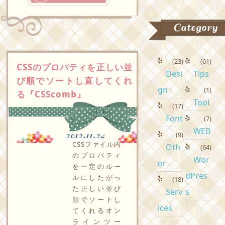
Category
(23)
(61)
CSSのプロパティを正しい並
Desi
Tips
び順でソートし直してくれ
gn
(1)
る『CSScomb』
Tool
(17)
Font
(7)
WEB
(9)
2012.11.24
CSSファイル内
Oth
(64)
のプロパティ
Wor
er
を一定のルー
dPres
ルにしたがっ
(18)
た正しい並び
Serv
s
順でソートし
ices
てくれるオン
ラインツー