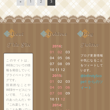
«
1
2
3
About
Archives
Blog
This Site
Twitter
2016
:
01
02
03
ブログ更新情報
04
05
06
このサイトは、
や気になること
07
08
09
WEBについての情
をツィートして
10
11
12
報を発信していく
います。
プライベートブロ
2015
:
@InfinitySco
グです。
01
02
03
pe1 からのツ
技術的なことや
04
05
06
イート
WEBサービスにつ
07
08
09
いて等、『こんな
10
11
12
のあったんだ』や
『これ楽しそう』
2014
:
なことを書いてい