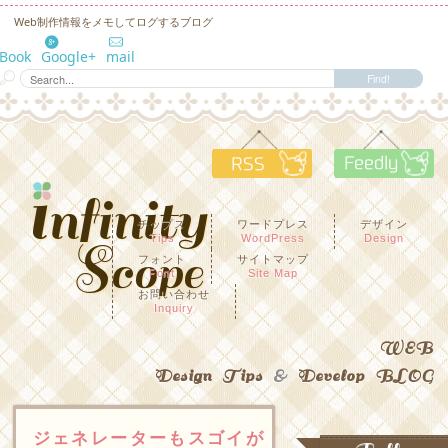
Web制作情報をメモしてログするブログ
eBook
Google+
mail
RSS
F
チップス
ワードプレス
デザイン
Tips
WordPress
Design
フォント
サイトマップ
Font
Site Map
お問い合わせ
Inquiry
WEB
Design Tips
&
Develop BLOG
ジェネレーターもスゴイが