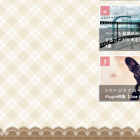
ページを縦横斜め
することが出来るJS
4選
1ページスクロール
Plugin特集【One P