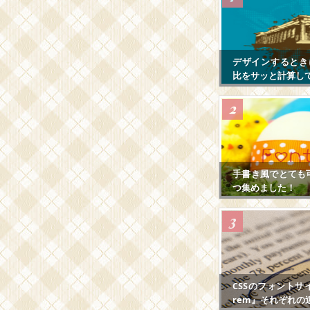
デザインするとき
比をサッと計算し
手書き風でとても
つ集めました！
CSSのフォントサ
rem』それぞれの