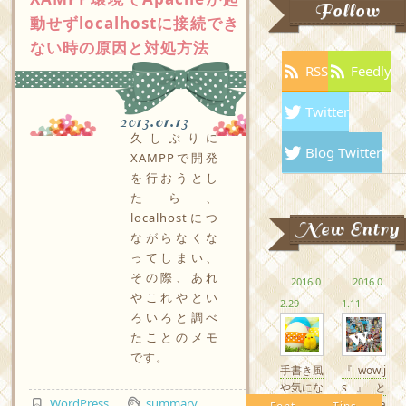
Follow
動せずlocalhostに接続でき
ない時の原因と対処方法
RSS
Feedly
Twitter
2013.01.13
久しぶりに
Blog Twitter
XAMPPで開発
を行おうとし
たら、
localhostにつ
New Entry
ながらなくな
ってしまい、
その際、あれ
2016.0
2016.0
やこれやとい
2.29
1.11
ろいろと調べ
たことのメモ
です。
手書き風
『wow.j
や気にな
s』と
WordPress
summary
るかわい
『Anima