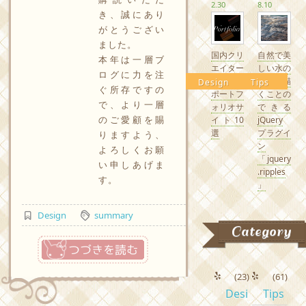
2.30
8.10
き、誠にあり
がとうござい
ました。
国内クリ
自然で美
本年は一層ブ
エイター
しい水の
ログに力を注
の素敵な
波紋を描
Design
Tips
ぐ所存ですの
ポートフ
くことの
で、より一層
ォリオサ
できる
のご愛顧を賜
イト10
jQuery
選
プラグイ
りますよう、
ン
よろしくお願
「jquery
い申しあげま
.ripples
す。
」
Design
summary
Category
つづきを読む
(23)
(61)
Desi
Tips