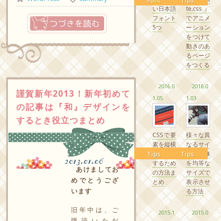
Font
Tips
い日本語
te.css』
つづきを読む
フォント
でアニメ
5つ
ーション
をつけて
動きのあ
るページ
をつくる
2016.0
2016.0
謹賀新年2013！新年初めて
1.05
1.03
の記事は『和』デザインを
するとき役立つまとめ
CSSで要
様々な異
素を縦横
なるサイ
中央配置
ズの画像
Tips
Tips
2013.01.06
するため
を均等な
あけましてお
の方法ま
サイズで
めでとうござ
とめ
表示させ
います
る方法
旧年中は、ご
2015.1
2015.0
購読いただ