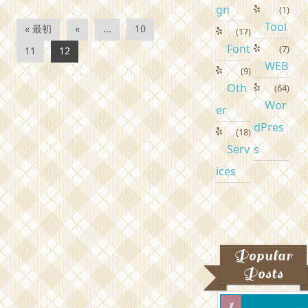
gn
(1)
Tool
« 最初
«
...
10
(17)
Font
(7)
11
12
WEB
(9)
Oth
(64)
Wor
er
dPres
(18)
Serv
s
ices
Popular
Posts