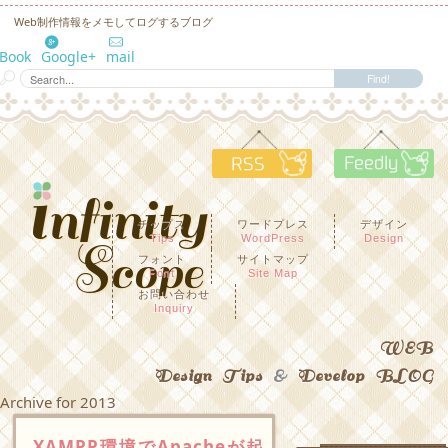
Web制作情報をメモしてログするブログ
eBook
Google+
mail
RSS
F
チップス
ワードプレス
デザイン
Tips
WordPress
Design
フォント
サイトマップ
Font
Site Map
お問い合わせ
Inquiry
WEB
Design Tips
&
Develop BLOG
Archive for 2013
XAMPP環境でApacheが起