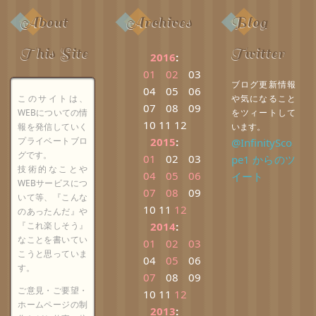
About
Archives
Blog
This Site
Twitter
2016
:
01
02
03
ブログ更新情報
04
05
06
このサイトは、
や気になること
07
08
09
WEBについての情
をツィートして
10
11
12
報を発信していく
います。
プライベートブロ
2015
:
@InfinitySco
グです。
01
02
03
pe1 からのツ
技術的なことや
04
05
06
イート
WEBサービスにつ
07
08
09
いて等、『こんな
10
11
12
のあったんだ』や
『これ楽しそう』
2014
:
なことを書いてい
01
02
03
こうと思っていま
04
05
06
す。
07
08
09
ご意見・ご要望・
10
11
12
ホームページの制
2013
: