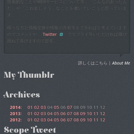
技術的なことやWEBサービスについて等、『こんなのあったん
だ』や『これ楽しそう』なことを書いていこうと思っていま
す。
様々な方と情報交換や情報の共有等をできればと考えています
のでコメントや
Twitter
でリプライ等いただければ飛び
跳ねて喜びますので是非。
詳しくはこちら |
About Me
My Thumblr
Archives
2014
:
01
02
03
04
05
06
07
08
09
10
11
12
2013
:
01
02
03
04
05
06
07
08
09
10
11
12
2012
:
01
02
03
04
05
06
07
08
09
10
11
12
Scope Tweet