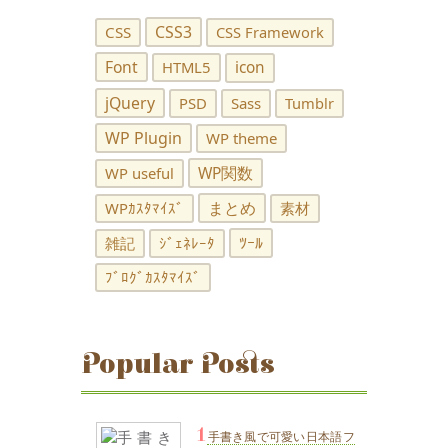
CSS3
CSS
CSS Framework
Font
HTML5
icon
jQuery
PSD
Sass
Tumblr
WP Plugin
WP theme
WP関数
WP useful
まとめ
WPｶｽﾀﾏｲｽﾞ
素材
ﾂｰﾙ
雑記
ｼﾞｪﾈﾚｰﾀ
ﾌﾞﾛｸﾞｶｽﾀﾏｲｽﾞ
Popular Posts
1
手書き風で可愛い日本語フ