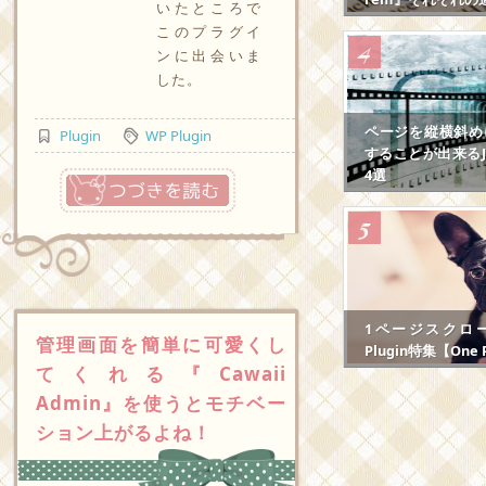
いたところで
このプラグイ
ンに出会いま
した。
ページを縦横斜め
Plugin
WP Plugin
することが出来るJS
4選
つづきを読む
1ページスクロール
管理画面を簡単に可愛くし
Plugin特集【One P
てくれる『Cawaii
Admin』を使うとモチベー
ション上がるよね！