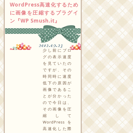
WordPress高速化するため
に画像を圧縮するプラグイ
ン『WP Smush.it』
2012.09.23
少し前にブロ
グの表示速度
を見ていたの
ですが、その
時同時に速度
低下の原因が
画像であるこ
とが分かった
ので今日は、
その画像を圧
縮して
WordPressを
高速化した際