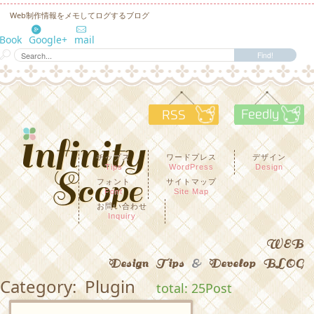
Web制作情報をメモしてログするブログ
eBook
Google+
mail
RSS
F
チップス
ワードプレス
デザイン
Tips
WordPress
Design
フォント
サイトマップ
Font
Site Map
お問い合わせ
Inquiry
WEB
Design Tips
&
Develop BLOG
Category: Plugin
total: 25Post