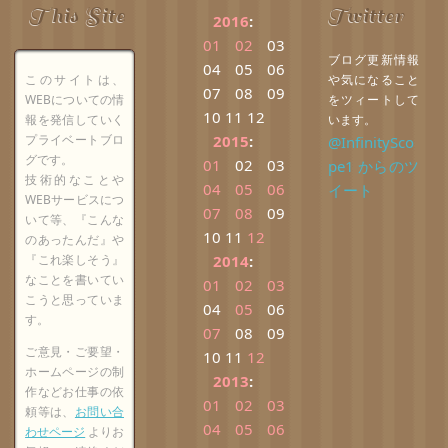
This Site
Twitter
2016
:
01
02
03
ブログ更新情報
04
05
06
このサイトは、
や気になること
07
08
09
WEBについての情
をツィートして
10
11
12
報を発信していく
います。
プライベートブロ
2015
:
@InfinitySco
グです。
01
02
03
pe1 からのツ
技術的なことや
04
05
06
イート
WEBサービスにつ
07
08
09
いて等、『こんな
10
11
12
のあったんだ』や
『これ楽しそう』
2014
:
なことを書いてい
01
02
03
こうと思っていま
04
05
06
す。
07
08
09
ご意見・ご要望・
10
11
12
ホームページの制
2013
:
作などお仕事の依
01
02
03
頼等は、
お問い合
04
05
06
わせページ
よりお