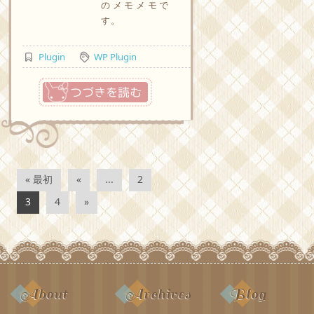
のメモメモで
す。
Plugin
WP Plugin
つづきを読む
« 最初
«
...
2
3
4
»
About
Archives
Blog