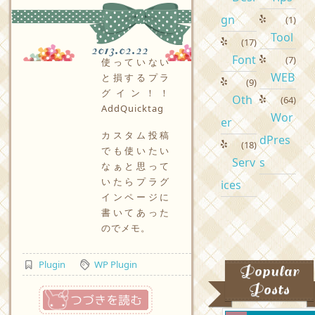
gn
(1)
Tool
(17)
2013.02.22
Font
(7)
使っていない
WEB
と損するプラ
(9)
グイン！！
Oth
(64)
AddQuicktag
Wor
er
カスタム投稿
dPres
(18)
でも使いたい
Serv
s
なぁと思って
いたらプラグ
ices
インページに
書いてあった
のでメモ。
Plugin
WP Plugin
Popular
Posts
つづきを読む