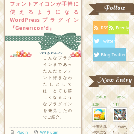
フォントアイコンが手軽に
Follow
使えるようになる
WordPressプラグイン
『Genericon'd』
RSS
Feedly
Twitter
2013.04.17
Blog Twitter
こんなプラグ
インまであっ
たんだとフォ
ント好きなわ
New Entry
たしとして
は、とても嬉
しくなるよう
2016.0
2016.0
なプラグイン
2.29
1.11
を発見したの
でご紹介。
手書き風
『wow.j
や気にな
s』と
Plugin
WP Plugin