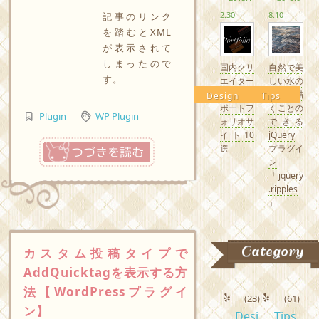
2.30
8.10
記事のリンク
を踏むとXML
が表示されて
しまったので
国内クリ
自然で美
す。
エイター
しい水の
の素敵な
波紋を描
Design
Tips
ポートフ
くことの
Plugin
WP Plugin
ォリオサ
できる
イト10
jQuery
つづきを読む
選
プラグイ
ン
「jquery
.ripples
」
Category
カスタム投稿タイプで
AddQuicktagを表示する方
法【WordPressプラグイ
(23)
(61)
ン】
Desi
Tips