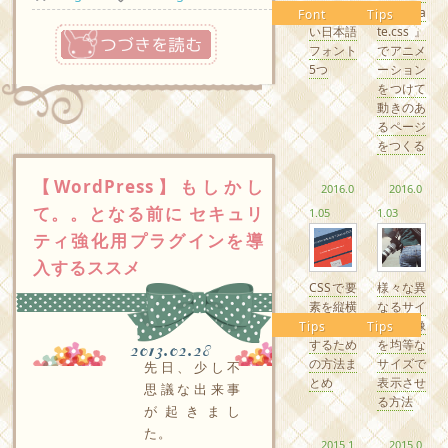
るかわい
『Anima
Font
Tips
つづきを読む
い日本語
te.css』
フォント
でアニメ
5つ
ーション
をつけて
動きのあ
るページ
をつくる
【WordPress】もしかし
2016.0
2016.0
て。。となる前に セキュリ
1.05
1.03
ティ強化用プラグインを導
入するススメ
CSSで要
様々な異
素を縦横
なるサイ
中央配置
ズの画像
Tips
Tips
するため
を均等な
2013.02.28
の方法ま
サイズで
先日、少し不
とめ
表示させ
思議な出来事
る方法
が起きまし
た。
2015.1
2015.0