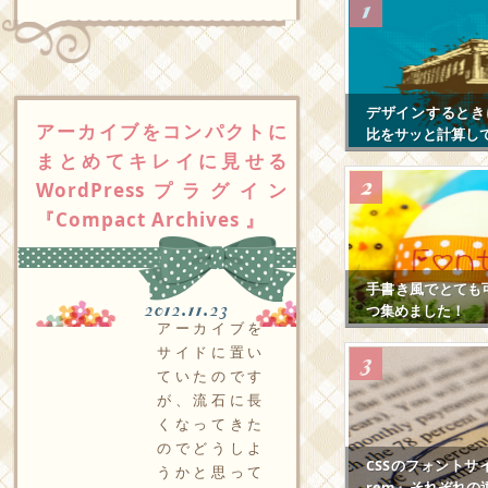
デザインするとき
アーカイブをコンパクトに
比をサッと計算し
まとめてキレイに見せる
WordPressプラグイン
『Compact Archives 』
手書き風でとても
2012.11.23
つ集めました！
アーカイブを
サイドに置い
ていたのです
が、流石に長
くなってきた
のでどうしよ
CSSのフォントサ
うかと思って
rem』それぞれの