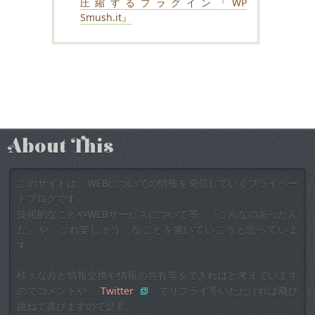
圧縮するプラグイン『WP
Smush.it』
About This
このサイトは、WEBについての情報を発信していくプライベー
トブログです。
技術的なことやWEBサービスについて等、『こんなのあったん
だ』や『これ楽しそう』なことを書いていこうと思っていま
す。
様々な方と情報交換や情報の共有等をできればと考えています
のでコメントや
Twitter
でリプライ等いただければ飛び
跳ねて喜びますので是非。