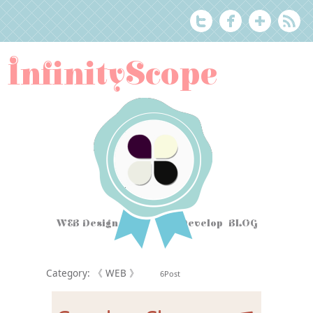
InfinityScope
WEB Design Tips
&
Develop BLOG
Category: 《 WEB 》
6Post