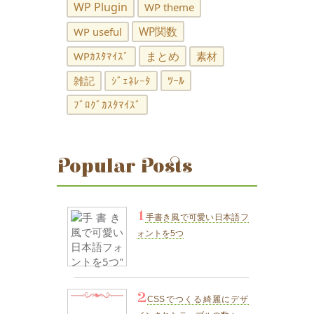
WP Plugin
WP theme
WP関数
WP useful
まとめ
WPｶｽﾀﾏｲｽﾞ
素材
ﾂｰﾙ
雑記
ｼﾞｪﾈﾚｰﾀ
ﾌﾞﾛｸﾞｶｽﾀﾏｲｽﾞ
Popular Posts
1
手書き風で可愛い日本語フ
ォントを5つ
2
CSSでつくる綺麗にデザ