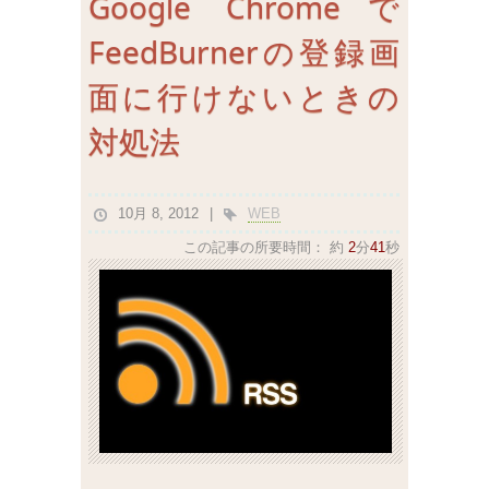
Google Chromeで
FeedBurnerの登録画
面に行けないときの
対処法
10月 8, 2012
WEB
この記事の所要時間：
約
2
分
41
秒