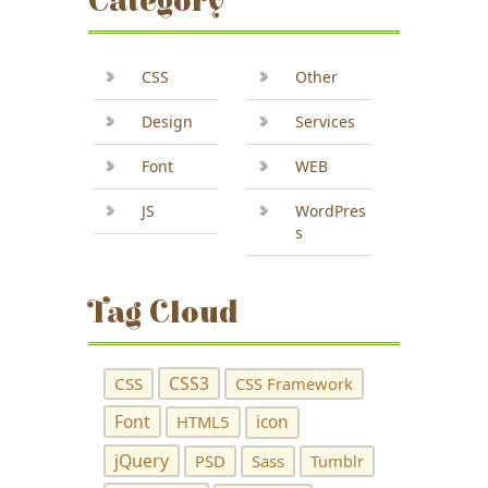
Category
CSS
Other
Design
Services
Font
WEB
JS
WordPres
s
Tag Cloud
CSS3
CSS
CSS Framework
Font
HTML5
icon
jQuery
PSD
Sass
Tumblr