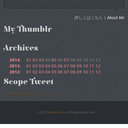
詳しくはこちら |
About Me
My Thumblr
Archives
2014
:
01
02
03
04
05
06
07
08
09
10
11
12
2013
:
01
02
03
04
05
06
07
08
09
10
11
12
2012
:
01
02
03
04
05
06
07
08
09
10
11
12
Scope Tweet
@InfinityScope1 からのツイート
© 2012
InfinityScope
. All Rights Reserved.