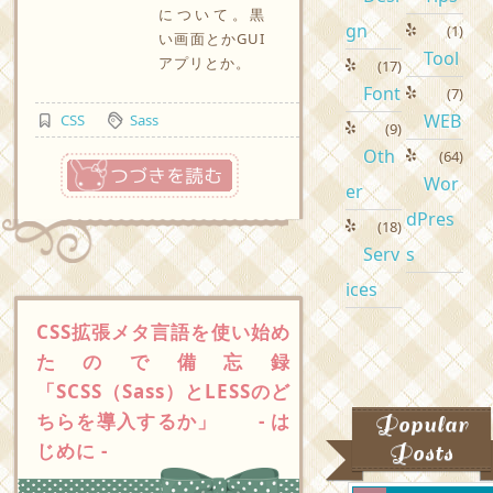
について。黒
gn
(1)
い画面とかGUI
Tool
アプリとか。
(17)
Font
(7)
WEB
CSS
Sass
(9)
Oth
(64)
つづきを読む
Wor
er
dPres
(18)
Serv
s
ices
CSS拡張メタ言語を使い始め
たので備忘録
「SCSS（Sass）とLESSのど
ちらを導入するか」 - は
Popular
じめに -
Posts