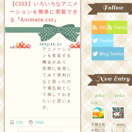
【CSS3】いろいろなアニメ
Follow
ーションを簡単に実装でき
る『Animate.css』
RSS
Feedly
Twitter
2013.11.24
アニメーショ
Blog Twitter
ンを実装する
機会があり、
実際に使用し
てみて便利だ
New Entry
なと思ったの
で備忘録とし
て残しておき
2016.0
2016.0
たいと思いま
2.29
1.11
す。
CSS
CSS3
手書き風
『wow.j
や気にな
s』と