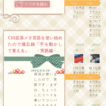
つづきを読む
るかわい
『Anima
Font
Tips
い日本語
te.css』
フォント
でアニメ
5つ
ーション
をつけて
動きのあ
るページ
をつくる
CSS拡張メタ言語を使い始め
たので備忘録「手を動かし
2016.0
2016.0
て覚える」 - 実践編 -
1.05
1.03
CSSで要
様々な異
2013.09.20
素を縦横
なるサイ
環境が整いま
中央配置
ズの画像
Tips
Tips
したので、実
するため
を均等な
践です。まず
の方法ま
サイズで
は、ちょっと
とめ
表示させ
したコードを
る方法
書いてコンパ
イルをするま
2015.1
2015.0