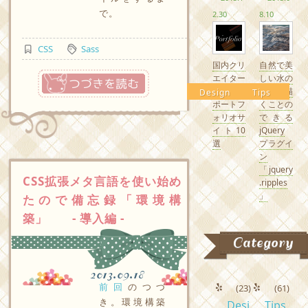
で。
2.30
8.10
CSS
Sass
国内クリ
自然で美
つづきを読む
エイター
しい水の
の素敵な
波紋を描
Design
Tips
ポートフ
くことの
ォリオサ
できる
イト10
jQuery
選
プラグイ
ン
「jquery
CSS拡張メタ言語を使い始め
.ripples
」
たので備忘録「環境構
築」 - 導入編 -
Category
2013.09.18
前回
のつづ
(23)
(61)
き。環境構築
Desi
Tips