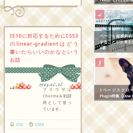
IE10に対応するためにCSS3
ページを縦横斜め
することが出来るJS
のlinear-gradientはどう
4選
書いたらいいのかなという
お話
2013.08.28
ブラウザは
1ページスクロール
Plugin特集【One P
Chormeを戦闘
用として使っ
ています。
CSS
CSS3