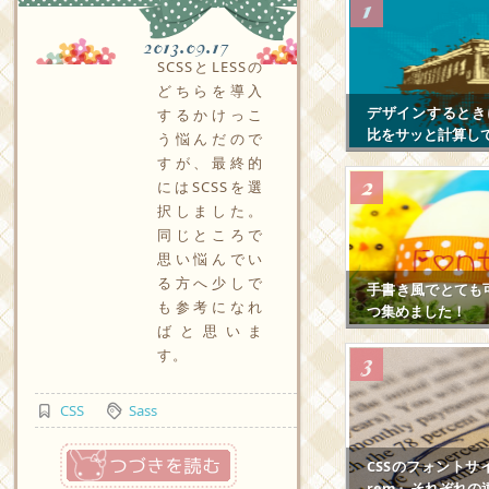
2013.09.17
SCSSとLESSの
どちらを導入
デザインするとき
するかけっこ
比をサッと計算し
う悩んだので
すが、最終的
にはSCSSを選
択しました。
同じところで
思い悩んでい
る方へ少しで
手書き風でとても
も参考になれ
つ集めました！
ばと思いま
す。
CSS
Sass
つづきを読む
CSSのフォントサ
rem』それぞれの