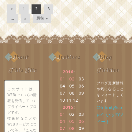
«
1
2
3
...
»
最後 »
About
Archives
Blog
This Site
Twitter
2016
:
01
02
03
ブログ更新情報
04
05
06
このサイトは、
や気になること
07
08
09
WEBについての情
をツィートして
10
11
12
報を発信していく
います。
プライベートブロ
2015
:
@InfinitySco
グです。
01
02
03
pe1 からのツ
技術的なことや
04
05
06
イート
WEBサービスにつ
07
08
09
いて等、『こんな