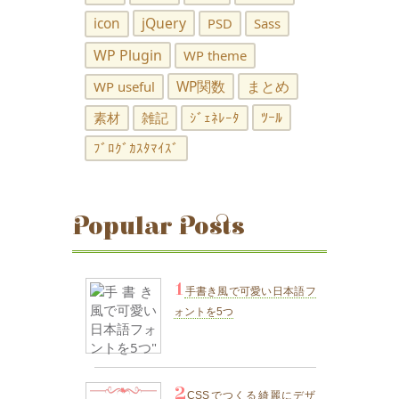
jQuery
icon
PSD
Sass
WP Plugin
WP theme
WP関数
まとめ
WP useful
ﾂｰﾙ
素材
雑記
ｼﾞｪﾈﾚｰﾀ
ﾌﾞﾛｸﾞｶｽﾀﾏｲｽﾞ
Popular Posts
1
手書き風で可愛い日本語フ
ォントを5つ
2
CSSでつくる綺麗にデザ