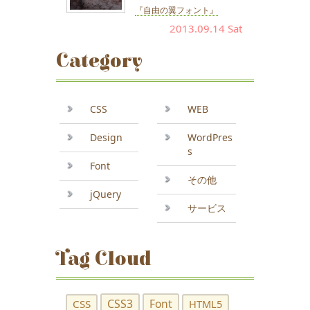
『自由の翼フォント』
2013.09.14 Sat
Category
CSS
WEB
Design
WordPres
s
Font
その他
jQuery
サービス
Tag Cloud
CSS3
Font
CSS
HTML5