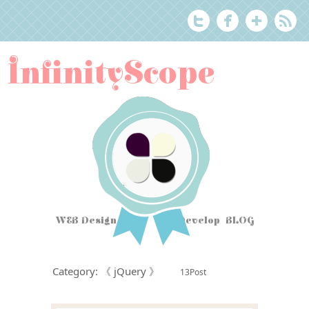
InfinityScope
WEB Design Tips
&
Develop BLOG
Category: 《 jQuery 》
13Post