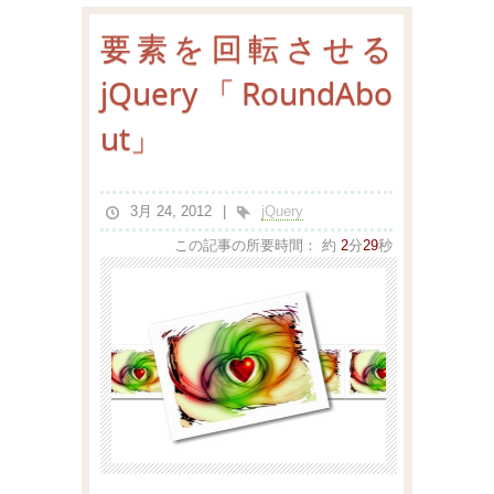
要素を回転させる
jQuery「RoundAbo
ut」
3月 24, 2012
jQuery
この記事の所要時間：
約
2
分
29
秒