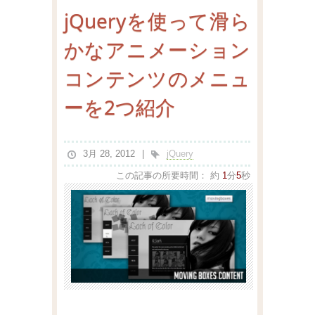
jQueryを使って滑ら
かなアニメーション
コンテンツのメニュ
ーを2つ紹介
3月 28, 2012
jQuery
この記事の所要時間：
約
1
分
5
秒