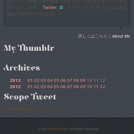
様々な方と情報交換や情報の共有等をできればと考えています
のでコメントや
Twitter
でリプライ等いただければ飛び
跳ねて喜びますので是非。
詳しくはこちら |
About Me
My Thumblr
Archives
2013
:
01
02
03
04
05
06
07
08
09
10
11
12
2012
:
01
02
03
04
05
06
07
08
09
10
11
12
Scope Tweet
@InfinityScope1 からのツイート
© 2012
InfinityScope
. All Rights Reserved.