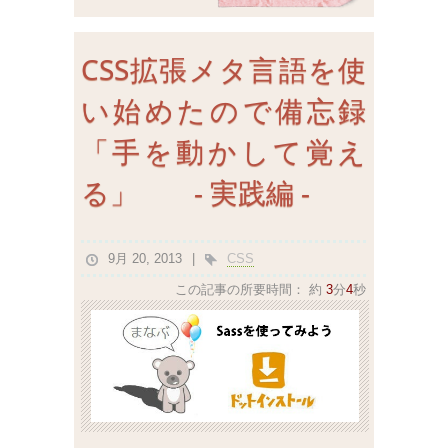
CSS拡張メタ言語を使
い始めたので備忘録
「手を動かして覚え
る」 - 実践編 -
9月 20, 2013
CSS
この記事の所要時間：
約
3
分
4
秒