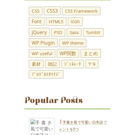
CSS3
CSS
CSS Framework
Font
HTML5
icon
jQuery
PSD
Sass
Tumblr
WP Plugin
WP theme
WP関数
まとめ
WP useful
ﾂｰﾙ
素材
雑記
ｼﾞｪﾈﾚｰﾀ
ﾌﾞﾛｸﾞｶｽﾀﾏｲｽﾞ
Popular Posts
1
手書き風で可愛い日本語フ
ォントを5つ