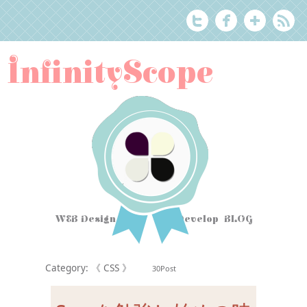
InfinityScope
WEB Design Tips
&
Develop BLOG
Category: 《 CSS 》
30Post