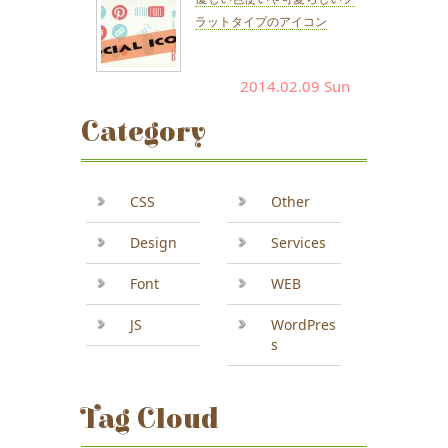
ラットタイプのアイコン
2014.02.09 Sun
Category
CSS
Other
Design
Services
Font
WEB
JS
WordPres
s
Tag Cloud