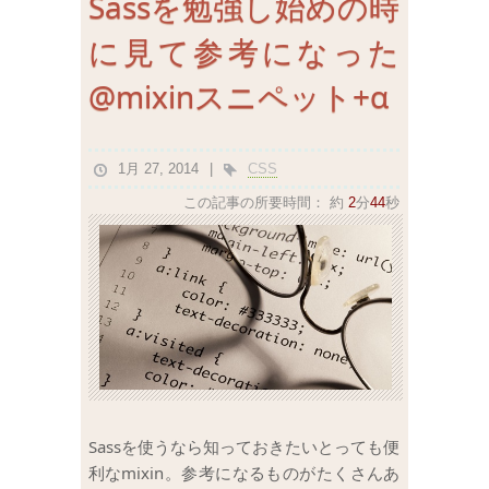
Sassを勉強し始めの時
に見て参考になった
@mixinスニペット+α
1月 27, 2014
CSS
この記事の所要時間：
約
2
分
44
秒
Sassを使うなら知っておきたいとっても便
利なmixin。参考になるものがたくさんあ