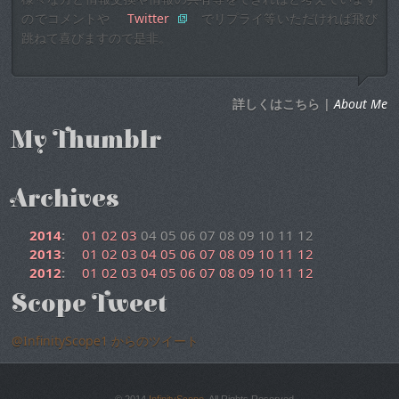
のでコメントや
Twitter
でリプライ等いただければ飛び
跳ねて喜びますので是非。
詳しくはこちら |
About Me
My Thumblr
Archives
2014
:
01
02
03
04
05
06
07
08
09
10
11
12
2013
:
01
02
03
04
05
06
07
08
09
10
11
12
2012
:
01
02
03
04
05
06
07
08
09
10
11
12
Scope Tweet
@InfinityScope1 からのツイート
© 2014
InfinityScope
. All Rights Reserved.