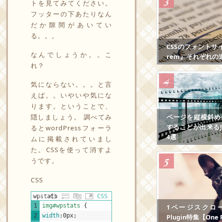
トを見てみてください。
フッターの下あたりなん
だか隙間があいてい
る。。。
CSSのフォントサ
なんでしょうか。。こ
rem』それぞれの
れ？
気にならない。。。と言
えば。。いやいや気にな
ります。ということで、
ページを縦横斜め
隠しましょう。 調べてみ
することが出来るJS
るとwordPressフォーラ
4選
ムに掲載されていまし
た。CSSを使って消すよ
うです。
CSS
wpstats
CSS
1
img#wpstats 
{
1ページスクロール
2
width
:
0px
;
Plugin特集【One P