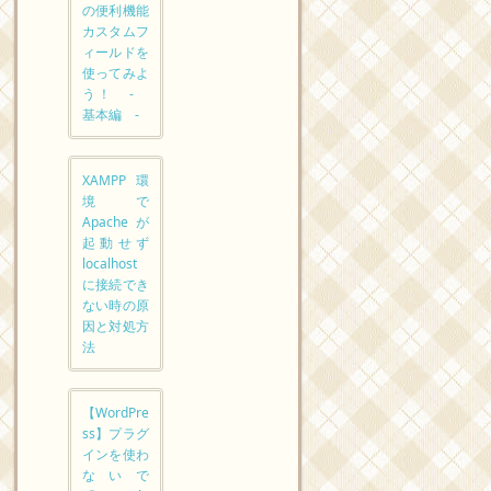
の便利機能
カスタムフ
ィールドを
使ってみよ
う！ -
基本編 -
XAMPP環
境で
Apacheが
起動せず
localhost
に接続でき
ない時の原
因と対処方
法
【WordPre
ss】プラグ
インを使わ
ないで