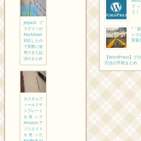
Wor
フ
う！
Jetpackプ
ラグインが
”「
ンク
Markdown
実装
対応したの
で実際に使
用できた記
【WordPress
法のまとめ
方法の手順まとめ
カスタムフ
ィールドテ
ンプレート
を使って
Amazonア
ソシエイト
を使った
Kindle本の