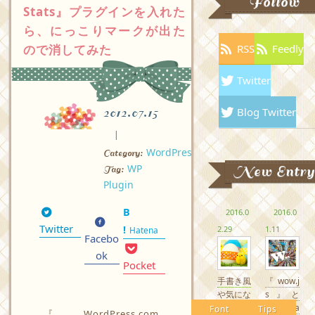
Follow
Stats』プラグインを入れた
ら、にっこりマークが出た
ので消してみた
RSS
Feedly
Twitter
Blog Twitter
2012.07.15
WordPress
Category:
WP
New Entry
Tag:
Plugin
2016.0
2016.0
Twitter
2.29
1.11
Hatena
Facebo
ok
Pocket
手書き風
『wow.j
や気にな
s』と
るかわい
『Anima
Font
Tips
『WordPress.com