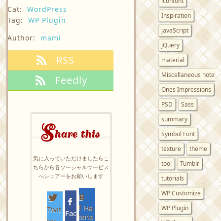
iconfont
Cat:
WordPress
Inspiration
Tag:
WP Plugin
javaScript
Author:
mami
jQuery
RSS
material
Miscellaneous notes
Feedly
Ones Impressions
PSD
Sass
summary
S
hare this
Symbol Font
texture
theme
気に入っていただけましたらこ
tool
Tumblr
ちらから各ソーシャルサービス
へシェアーをお願いします
tutorials
WP Customize
Ha
WP Plugin
Twit
Fac
tena
ter