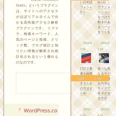
い日本語
te.css』
Stats』というプラグイン
フォント
でアニメ
は、サイトへのアクセス
5つ
ーション
がほぼリアルタイムで分
をつけて
動きのあ
かる高性能アクセス解析
るページ
プラグインです。 リファ
をつくる
ラ、検索キーワード、人
気のページと投稿、クリ
2016.0
2016.0
ック数、ブログ統計と知
1.05
1.03
りたい情報が解析され統
計化されるという優れも
のなのです。
CSSで要
様々な異
素を縦横
なるサイ
中央配置
ズの画像
Tips
Tips
するため
を均等な
の方法ま
サイズで
とめ
表示させ
る方法
『WordPress.co
2015.1
2015.0
2.30
8.10