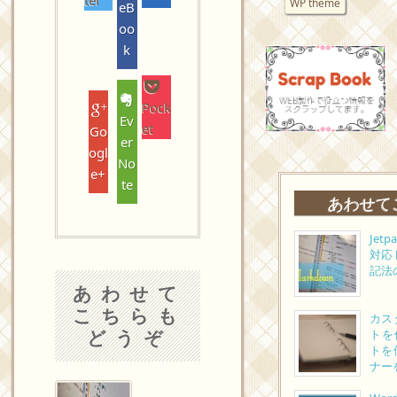
WP theme
eB
oo
k
Pock
Ev
et
Go
er
ogl
No
e+
te
あわせて
Jet
対応
記法
あわせて
こちらも
カス
どうぞ
トを
トを
ナー