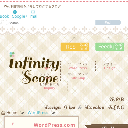
Web制作情報をメモしてログするブログ
eBook
Google+
mail
RSS
F
チップス
ワードプレス
デザイン
Tips
WordPress
Design
フォント
サイトマップ
Font
Site Map
お問い合わせ
Inquiry
WEB
Design Tips
&
Develop BLOG
≫
≫
Home
WordPress
『WordPress.com