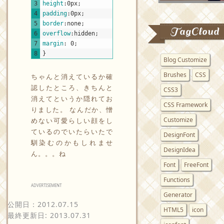
3
height
:
0px
;
4
padding
:
0px
;
5
border
:
none
;
TagCloud
6
overflow
:
hidden
;
7
margin
:
0
;
8
}
Blog Customize
Brushes
CSS
ちゃんと消えているか確
認したところ、きちんと
CSS3
消えてというか隠れてお
CSS Framework
りました。 なんだか、憎
Customize
めない可愛らしい顔をし
ているのでいたらいたで
DesignFont
馴染むのかもしれませ
DesignIdea
ん。。。ね
Font
FreeFont
Functions
ADVERTISEMENT
Generator
公開日：
2012.07.15
HTML5
icon
最終更新日: 2013.07.31