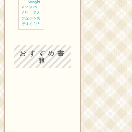
「Google
Analytics
API」 で人
気記事を表
示する方法
おすすめ書
籍