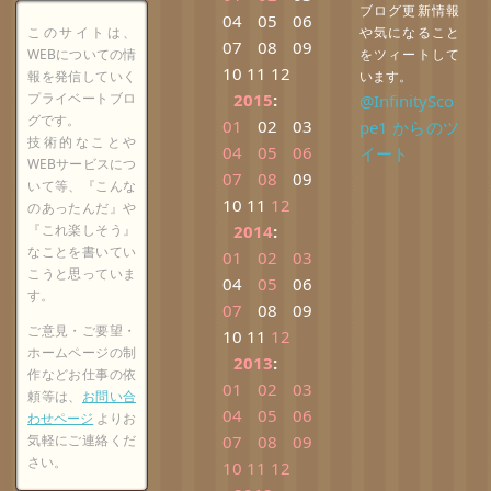
ブログ更新情報
04
05
06
このサイトは、
や気になること
07
08
09
WEBについての情
をツィートして
10
11
12
報を発信していく
います。
プライベートブロ
2015
:
@InfinitySco
グです。
01
02
03
pe1 からのツ
技術的なことや
04
05
06
イート
WEBサービスにつ
07
08
09
いて等、『こんな
10
11
12
のあったんだ』や
『これ楽しそう』
2014
:
なことを書いてい
01
02
03
こうと思っていま
04
05
06
す。
07
08
09
ご意見・ご要望・
10
11
12
ホームページの制
2013
:
作などお仕事の依
01
02
03
頼等は、
お問い合
04
05
06
わせページ
よりお
気軽にご連絡くだ
07
08
09
さい。
10
11
12