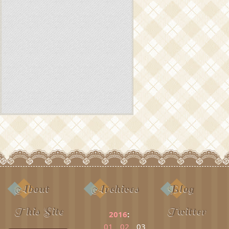
About
Archives
Blog
This Site
Twitter
2016
:
01
02
03