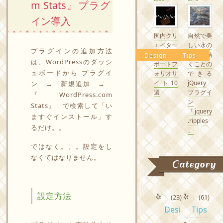
m Stats』プラグ
イン導入
国内クリ
自然で美
エイター
しい水の
プラグインの追加方法
の素敵な
波紋を描
Design
Tips
は、WordPressのダッシ
ポートフ
くことの
ュボードから プラグイ
ォリオサ
できる
イト10
jQuery
ン → 新規追加 →
選
プラグイ
『WordPress.com
ン
Stats』 で検索して「い
「jquery
ますぐインストール」す
.ripples
るだけ。。
」
ではなく。。。設定をし
なくてはなりません。
Category
設定方法
(23)
(61)
Desi
Tips