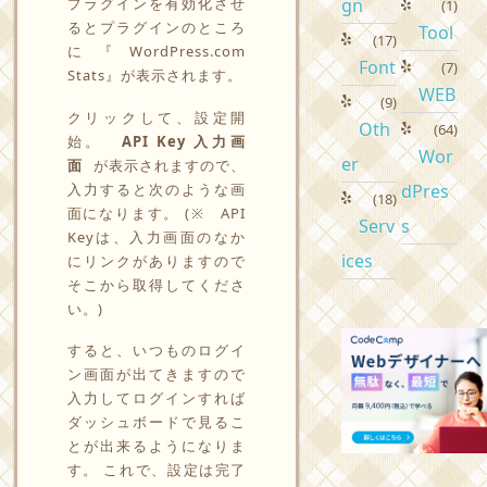
プラグインを有効化させ
gn
(1)
るとプラグインのところ
Tool
(17)
に『WordPress.com
Font
(7)
Stats』が表示されます。
WEB
(9)
クリックして、設定開
Oth
(64)
始。
API Key 入力画
Wor
er
面
が表示されますので、
入力すると次のような画
dPres
(18)
面になります。 (※ API
Serv
s
Keyは、入力画面のなか
ices
にリンクがありますので
そこから取得してくださ
い。)
すると、いつものログイ
ン画面が出てきますので
入力してログインすれば
ダッシュボードで見るこ
とが出来るようになりま
す。 これで、設定は完了