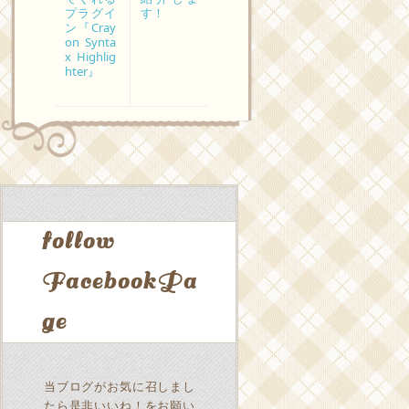
プラグイ
す！
ン『Cray
on Synta
x Highlig
hter』
follow
FacebookPa
ge
当ブログがお気に召しまし
たら是非いいね！をお願い