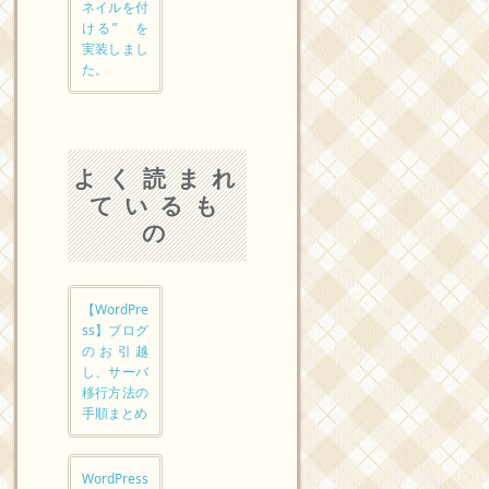
ネイルを付
ける” を
実装しまし
た。
よく読まれ
ているも
の
【WordPre
ss】ブログ
のお引越
し、サーバ
移行方法の
手順まとめ
WordPress