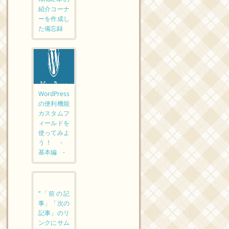
紹介コーナ
ーを作成し
た備忘録
WordPress
の便利機能
カスタムフ
ィールドを
使ってみよ
う！ -
基本編 -
”「前の記
事」「次の
記事」のリ
ンクにサム