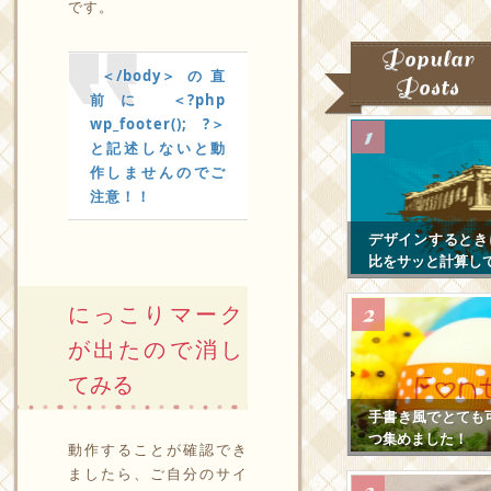
です。
Popular
＜/body＞ の直
Posts
前に ＜?php
wp_footer(); ?＞
と記述しないと動
作しませんのでご
注意！！
デザインするとき
比をサッと計算し
にっこりマーク
が出たので消し
てみる
手書き風でとても
つ集めました！
動作することが確認でき
ましたら、ご自分のサイ