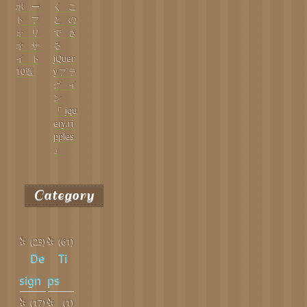
ポー
くこ
トフ
との
ォリ
でき
オサ
る
イト
jQuer
10選
yプラ
グイ
ン
「jqu
ery.ri
pples
」
Category
(23)
(61)
De
Ti
sign
ps
(17)
(1)