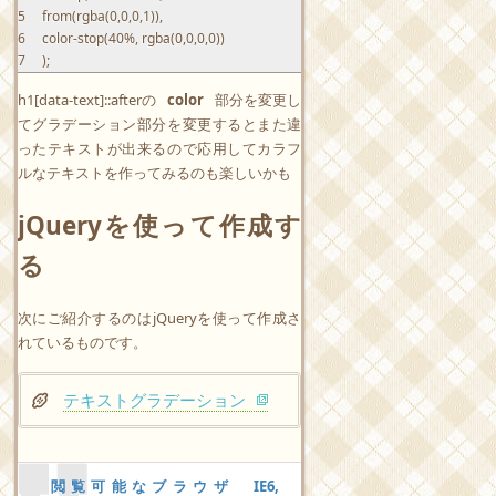
15
from
(
rgba
(
0,0,0,1
)
)
,
16
color-stop
(
40%,
rgba
(
0,0,0,0
)
)
17
)
;
h1[data-text]::afterの
color
部分を変更し
てグラデーション部分を変更するとまた違
ったテキストが出来るので応用してカラフ
ルなテキストを作ってみるのも楽しいかも
jQueryを使って作成す
る
次にご紹介するのはjQueryを使って作成さ
れているものです。
テキストグラデーション
閲覧可能なブラウザ IE6,