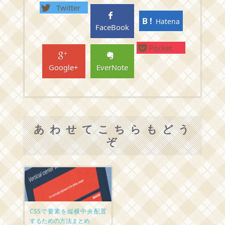
Twitter
Hatena
FaceBook
Pocket
Google+
EverNote
あわせてこちらもどう
ぞ
CSSで要素を縦横中央配置
するための方法まとめ