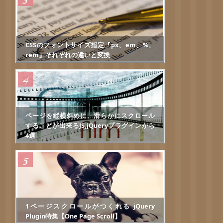
CSSのフォントサイズ指定『px、em、%、
rem』それぞれの違いと変換
ページを縦横斜めに、滑らかにスクロール
することが出来るJS,jQueryプラグインから
4選
1ページスクロールがつくれる jQuery
Plugin特集【One Page Scroll】