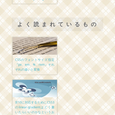
よく読まれているもの
CSSのフォントサイズ指定
『px、em、%、rem』それ
ぞれの違いと変換
IE10に対応するためにCSS3
のlinear-gradientはどう書
いたらいいのかなというお