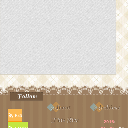
Follow
About
Archives
RSS
This Site
2016
:
Feedly