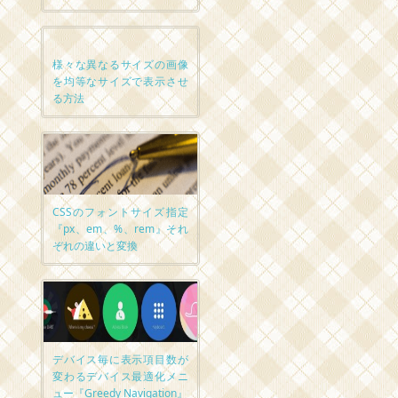
様々な異なるサイズの画像
を均等なサイズで表示させ
る方法
CSSのフォントサイズ指定
『px、em、%、rem』それ
ぞれの違いと変換
デバイス毎に表示項目数が
変わるデバイス最適化メニ
ュー『Greedy Navigation』