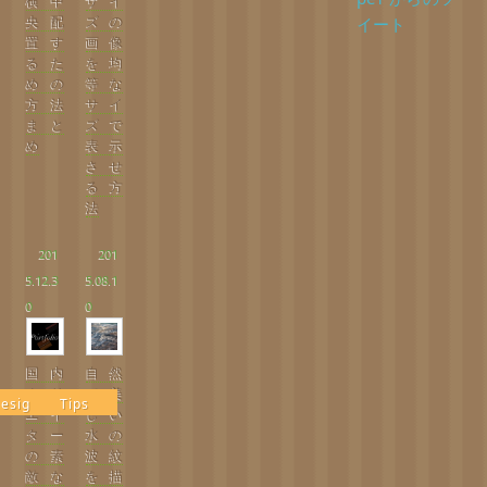
横中
サイ
央配
ズの
イート
置す
画像
るた
を均
めの
等な
方法
サイ
まと
ズで
め
表示
させ
る方
法
201
201
5.12.3
5.08.1
0
0
国内
自然
クリ
で美
esign
Tips
エイ
しい
ター
水の
の素
波紋
敵な
を描