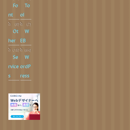
Fo
To
nt
ol
(9)
(7)
Ot
W
her
EB
(18)
(64)
Se
W
rvice
ordP
s
ress