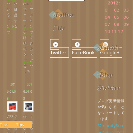
2012
:
わい
css』
い日
でア
01
02
03
Follow
本語
ニメ
04
05
06
フォ
ーシ
07
08
09
ント5
ョン
Me
10
11
12
つ
をつ
けて
動き
Tumblr
のあ
Twitter
FaceBook
Google+
るペ
ージ
をつ
くる
Blog
201
201
Twitter
6.01.0
6.01.0
5
3
ブログ更新情報
や気になること
をツィートして
CSSで
様々
います。
要素
な異
@InfinitySco
Tips
Tips
を縦
なる
pe1 からのツ