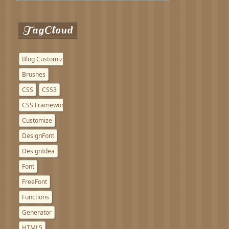
TagCloud
Blog Customize
Brushes
CSS
CSS3
CSS Framework
Customize
DesignFont
DesignIdea
Font
FreeFont
Functions
Generator
HTML5