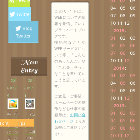
01
02
03
04
05
06
このサイトは、
Twitter
07
08
09
WEBについての情
10
11
12
報を発信していく
Blog
プライベートブロ
2015
:
Twitter
グです。
01
02
03
技術的なことや
04
05
06
WEBサービスにつ
07
08
09
いて等、『こんな
10
11
12
New
のあったんだ』や
『これ楽しそう』
2014
:
Entry
なことを書いてい
01
02
03
こうと思っていま
201
201
04
05
06
す。
6.02.2
6.01.1
07
08
09
9
1
ご意見・ご要望・
10
11
12
ホームページの制
2013
:
作などお仕事の依
01
02
03
手書
『wo
頼等は、
お問い合
04
05
06
き風
w.js』
わせページ
よりお
Font
Tips
や気
と
気軽にご連絡くだ
07
08
09
にな
『Ani
さい。
10
11
12
るか
mate.