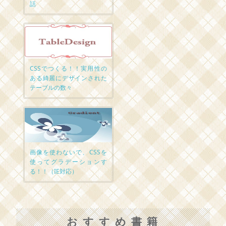
話
CSSでつくる！！実用性の
ある綺麗にデザインされた
テーブルの数々
画像を使わないで、CSSを
使ってグラデーションす
る！！（IE対応）
おすすめ書籍