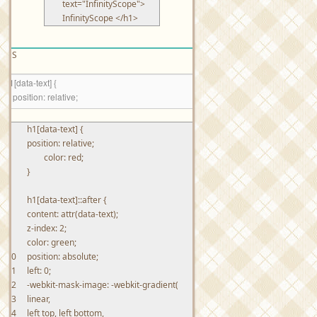
text
=
"InfinityScope"
>
InfinityScope
</h1>
CSS
1
h1[data-text]
{
2
position
:
relative
;
3
color
:
red
;
4
}
5
6
h1[data-text]::after
{
7
content
:
attr
(
data-text
)
;
8
z-index
:
2
;
9
color
:
green
;
10
position
:
absolute
;
11
left
:
0
;
12
-webkit-mask-image
:
-webkit-gradient
(
13
linear,
14
left
top,
left
bottom,