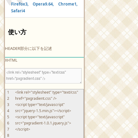
Firefox3, Opera9.64, Chrome1,
Safari4
使い方
HEADER部分に以下を記述
XHTML
1
<link
rel
=
"stylesheet"
type
=
"text/css"
2
href
=
"pxgradient.css"
/>
3
<script
type
=
"text/javascript"
4
src
=
"jquery-1.5.min.js"
>
</script>
5
<script
type
=
"text/javascript"
6
src
=
"pxgradient-1.0.1.jquery.js"
>
7
</script>
8