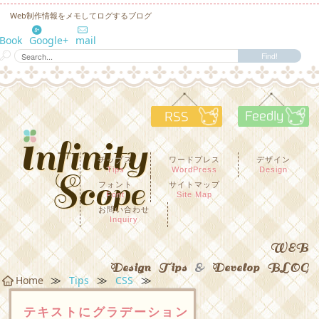
Web制作情報をメモしてログするブログ
eBook
Google+
mail
RSS
F
チップス
ワードプレス
デザイン
Tips
WordPress
Design
フォント
サイトマップ
Font
Site Map
お問い合わせ
Inquiry
WEB
Design Tips
&
Develop BLOG
≫
≫
≫
Home
Tips
CSS
テキストにグラデーション