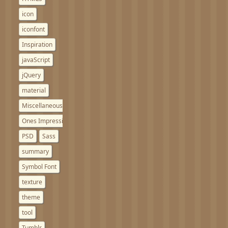
icon
iconfont
Inspiration
javaScript
jQuery
material
Miscellaneous notes
Ones Impressions
PSD
Sass
summary
Symbol Font
texture
theme
tool
Tumblr