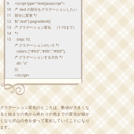
9
<script
type
=
"text/javascript"
>
10
/* .text の部分をグラデーションしたい
11
部分に変更 */
12
$
(
".text"
)
.
pxgradient
(
{
13
/* グラデーション変化 （1-10まで）
14
*/
15
step
:
10
,
/* グラデーションのいろ */
colors
:
[
"#fc0"
,
"#0fc"
,
"#00f"
]
,
/* グラデーションする方向 */
dir
:
"x"
}
)
;
</script>
グラデーション変化のところは、数値が大きくな
ると始まりの色から終わりの色までの変化が細か
くなり沢山の色を使って変化していくことになり
ます。