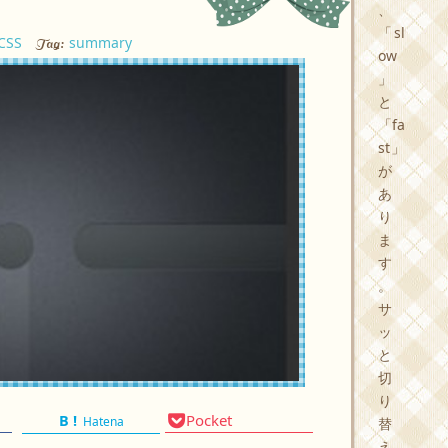
、
「sl
CSS
summary
Tag:
ow
」
と
「fa
st」
が
あ
り
ま
す
。
サ
ッ
と
切
り
Pocket
Hatena
替
え