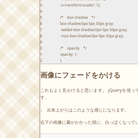
23
-o-transform
:
scale
(
1.1
)
;
24
25
/* box-shadow */
26
box-shadow
:
0px
0px
30px
gray
;
27
-webkit-box-shadow
:
0px
0px
30px
gray
;
28
-moz-box-shadow
:
0px
0px
30px
gray
;
29
30
/* opacity */
31
opacity
:
1
;
32
}
画像にフェードをかける
これもよく見かけると思います。 jQueryを
す。
↓ 出来上がりはこのような感じになります。
右下の画像に霧がかかった様に、白っぽくなって