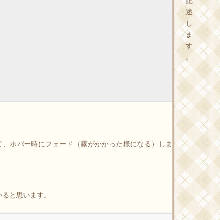
記
述
し
ま
す
。
使って、ホバー時にフェード（霧がかかった様になる）しま
いると思います。