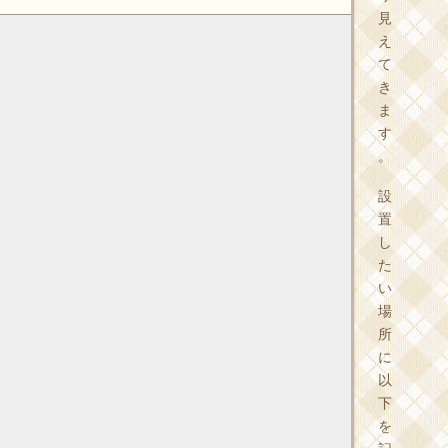
見
え
て
き
ま
す
。
設
置
し
た
い
場
所
に
以
下
を