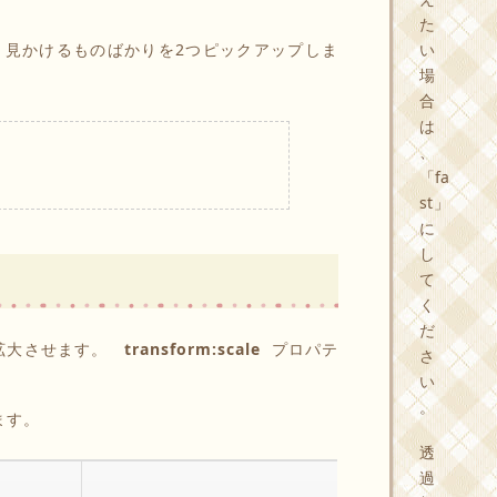
た
く見かけるものばかりを2つピックアップしま
い
場
合
は
、
「fa
st」
に
し
て
く
だ
が拡大させます。
transform:scale
プロパテ
さ
い
。
ます。
透
過