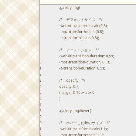
1
.gallery img
{
2
3
/* デフォルトサイズ */
4
-webkit-transform
:
scale
(
0.8
)
;
5
-moz-transform
:
scale
(
0.8
)
;
6
-o-transform
:
scale
(
0.8
)
;
7
8
/* アニメーション */
9
-webkit-transition-duration
:
0.5s
;
10
-moz-transition-duration
:
0.5s
;
11
-o-transition-duration
:
0.5s
;
12
13
/* opacity */
14
opacity
:
0.7
;
15
margin
:
0
10px
5px
0
;
16
}
17
18
.gallery img:hover
{
19
20
/* ホバーした時のサイズ */
21
-webkit-transform
:
scale
(
1.1
)
;
22
-moz-transform
:
scale
(
1.1
)
;