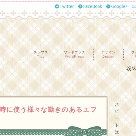
Twitter
FaceBook
Google+
チップス
ワードプレス
デザイン
フ
Tips
WordPress
Design
WEB
ス
時に使う様々な動きのあるエフ
ピ
ー
ド
は