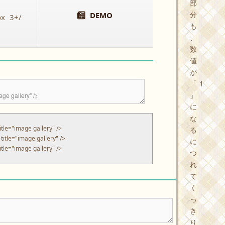
部
分
DEMO
ox 3+/
も
、
数
値
が
「1
」
に
な
itle
=
"image gallery"
/>
る
title
=
"image gallery"
/>
に
itle
=
"image gallery"
/>
つ
れ
て
く
っ
き
り