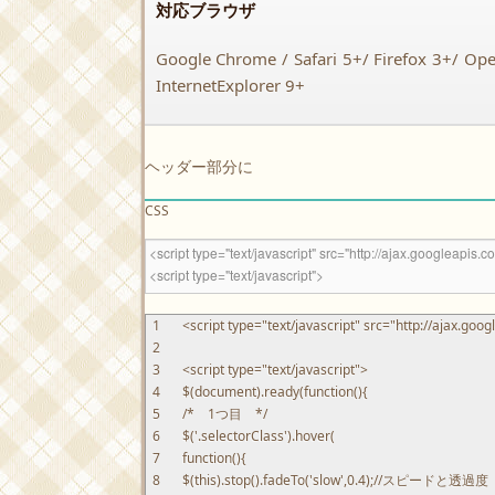
対応ブラウザ
Google Chrome / Safari 5+/ Firefox 3+/ Op
InternetExplorer 9+
ヘッダー部分に
CSS
1
<script
type
=
"text/javascript"
src
=
"http://ajax.goog
2
3
<script
type
=
"text/javascript"
>
4
$
(
document
)
.
ready
(
function
(
)
{
5
/* 1つ目 */
6
$
(
'.selectorClass'
)
.
hover
(
7
function
(
)
{
8
$
(
this
)
.
stop
(
)
.
fadeTo
(
'slow'
,
0.4
)
;
//スピードと透過度