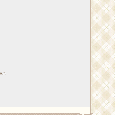
0.4
)
;