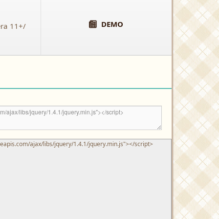
DEMO
era 11+/
leapis.com/ajax/libs/jquery/1.4.1/jquery.min.js"
>
</script>