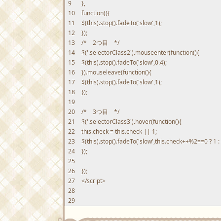
9
}
,
10
function
(
)
{
11
$
(
this
)
.
stop
(
)
.
fadeTo
(
'slow'
,
1
)
;
12
}
)
;
13
/* 2つ目 */
14
$
(
'.selectorClass2'
)
.
mouseenter
(
function
(
)
{
15
$
(
this
)
.
stop
(
)
.
fadeTo
(
'slow'
,
0.4
)
;
16
}
)
.
mouseleave
(
function
(
)
{
17
$
(
this
)
.
stop
(
)
.
fadeTo
(
'slow'
,
1
)
;
18
}
)
;
19
20
/* 3つ目 */
21
$
(
'.selectorClass3'
)
.
hover
(
function
(
)
{
22
this
.
check
=
this
.
check
||
1
;
23
$
(
this
)
.
stop
(
)
.
fadeTo
(
'slow'
,
this
.
check
++
%
2
==
0
?
1
:
24
}
)
;
25
26
}
)
;
27
</script>
28
29