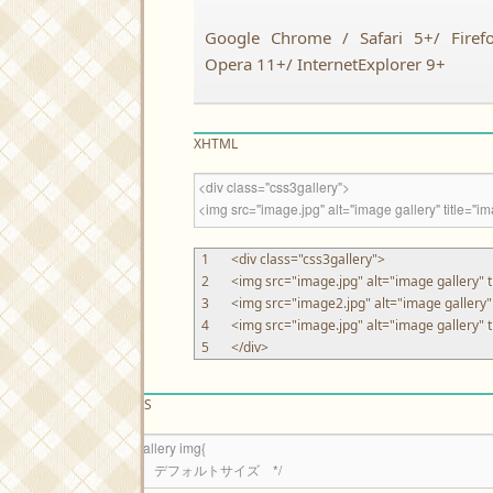
Google Chrome / Safari 5+/ Firef
Opera 11+/ InternetExplorer 9+
XHTML
1
<div
class
=
"css3gallery"
>
2
<img
src
=
"image.jpg"
alt
=
"image gallery"
t
3
<img
src
=
"image2.jpg"
alt
=
"image gallery"
4
<img
src
=
"image.jpg"
alt
=
"image gallery"
t
5
</div>
CSS