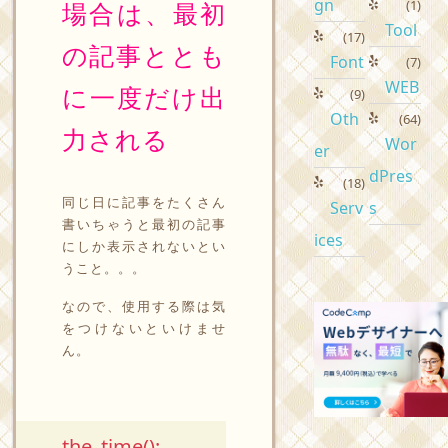
gn
場合は、最初
(1)
Tool
(17)
の記事ととも
Font
(7)
WEB
に一度だけ出
(9)
Oth
(64)
力される
Wor
er
dPres
(18)
同じ日に記事をたくさん
Serv
s
書いちゃうと最初の記事
ices
にしか表示されないとい
うこと。。。
なので、使用する際は気
をつけないといけませ
ん。
the_time();