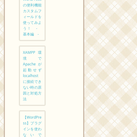
の便利機能
カスタムフ
ィールドを
使ってみよ
う！ -
基本編 -
XAMPP環
境で
Apacheが
起動せず
localhost
に接続でき
ない時の原
因と対処方
法
【WordPre
ss】プラグ
インを使わ
ないで