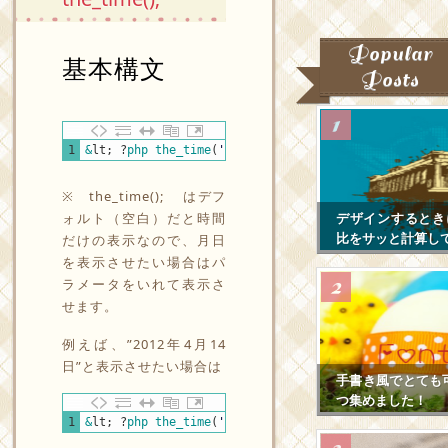
Popular
基本構文
Posts
PHP
1
&
lt
;
?
php 
the_time
(
'format'
)
?
&
gt
;
※ the_time(); はデフ
ォルト（空白）だと時間
デザインするとき
比をサッと計算し
だけの表示なので、月日
を表示させたい場合はパ
ラメータをいれて表示さ
せます。
例えば、”2012年4月14
日”と表示させたい場合は
手書き風でとても
つ集めました！
PHP
1
&
lt
;
?
php 
the_time
(
'Y年n月j日'
)
;
?
&
gt
;