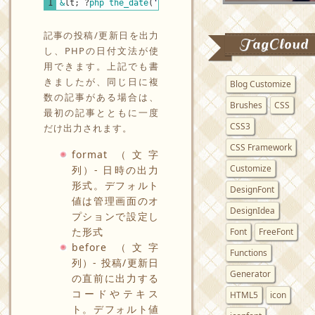
PHP
1
&
lt
;
?
php 
the_date
(
'format'
,
'before'
,
'after'
,
ech
記事の投稿/更新日を出力
TagCloud
し、PHPの日付文法が使
用できます。上記でも書
きましたが、同じ日に複
Blog Customize
数の記事がある場合は、
Brushes
CSS
最初の記事とともに一度
CSS3
だけ出力されます。
CSS Framework
format （文字
Customize
列）- 日時の出力
形式。デフォルト
DesignFont
値は管理画面のオ
DesignIdea
プションで設定し
た形式
Font
FreeFont
before （文字
Functions
列）- 投稿/更新日
Generator
の直前に出力する
コードやテキス
HTML5
icon
ト。デフォルト値