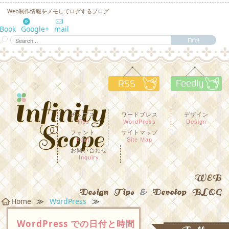
Web制作情報をメモしてログするブログ
eBook
Google+
mail
RSS
F
チップス
ワードプレス
デザイン
Tips
WordPress
Design
フォント
サイトマップ
Font
Site Map
お問い合わせ
Inquiry
WEB
Design Tips
&
Develop BLOG
≫
≫
Home
WordPress
WordPress での日付と時間