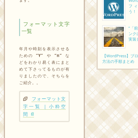
Wor
フ
う！
フォーマット文字
”「
一覧
ンク
実装
年月や時刻を表示させる
ための
“Y”
や
“n”
な
【WordPress
方法の手順まとめ
どをわかり易く表にまと
めて下さってるものが有
りましたので、そちらを
ご紹介。。
フォーマット文
字一覧 | 小粋空
間