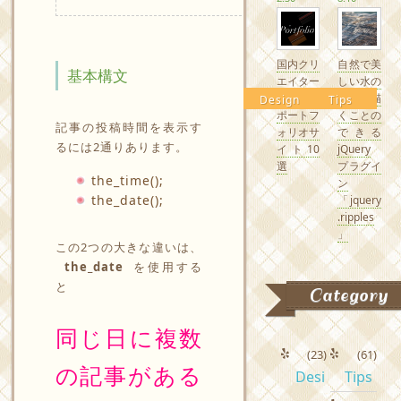
国内クリ
自然で美
基本構文
エイター
しい水の
の素敵な
波紋を描
Design
Tips
ポートフ
くことの
記事の投稿時間を表示す
ォリオサ
できる
るには2通りあります。
イト10
jQuery
選
プラグイ
the_time();
ン
the_date();
「jquery
.ripples
」
この2つの大きな違いは、
the_date
を使用する
と
Category
同じ日に複数
(23)
(61)
の記事がある
Desi
Tips