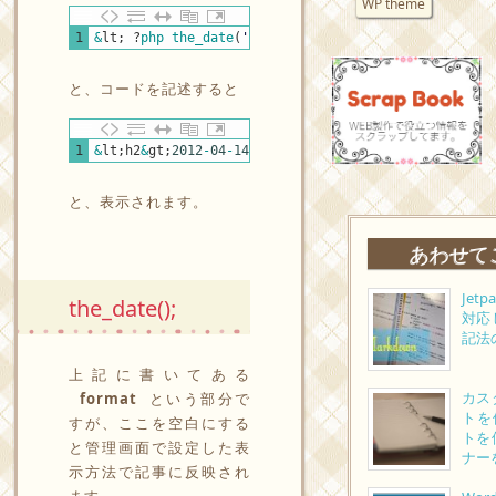
WP theme
PHP
1
&
lt
;
?
php 
the_date
(
'Y-m-d'
,
'<h2>'
,
'</h2>'
)
;
?
&
gt
;
と、コードを記述すると
PHP
1
&
lt
;
h2
&
gt
;
2012
-
04
-
14
&
lt
;
/
h2
&
gt
;
と、表示されます。
あわせて
Jet
the_date();
対応
記法
上記に書いてある
カス
format
という部分で
トを
すが、ここを空白にする
トを
と管理画面で設定した表
ナー
示方法で記事に反映され
ます。