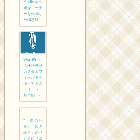
Kindle本の
紹介コーナ
ーを作成し
た備忘録
WordPress
の便利機能
カスタムフ
ィールドを
使ってみよ
う！ -
基本編 -
”「前の記
事」「次の
記事」のリ
ンクにサム