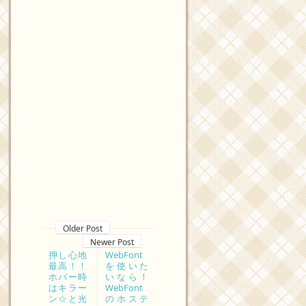
Older Post
Newer Post
押し心地
WebFont
最高！！
を使いた
ホバー時
いなら！
はキラー
WebFont
ン☆と光
のホステ