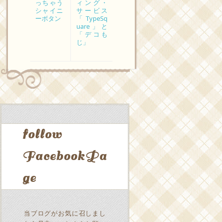
っちゃう
ィング・
シャイニ
サービス
ーボタン
「TypeSq
uare」と
「デコも
じ」
follow
FacebookPa
ge
当ブログがお気に召しまし