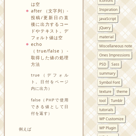
iconfont
は空
Inspiration
after （文字列）-
投稿/更新日の直
javaScript
後に出力するコー
jQuery
ドやテキスト。デ
material
フォルト値は空
echo
Miscellaneous notes
（true/false）-
Ones Impressions
取得した値の処理
方法
PSD
Sass
summary
true（デフォル
ト。日付をページ
Symbol Font
内に出力）
texture
theme
false（PHPで使用
tool
Tumblr
できる値として日
tutorials
付を返す）
WP Customize
WP Plugin
例えば