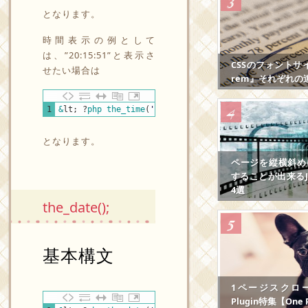
となります。
時間表示の例として
は、”20:15:51”と表示さ
CSSのフォントサ
せたい場合は
rem』それぞれの
PHP
1
&
lt
;
?
php 
the_time
(
'h:i:s'
)
?
&
gt
;
となります。
ページを縦横斜め
することが出来るJS
4選
the_date();
基本構文
1ページスクロール
Plugin特集【One P