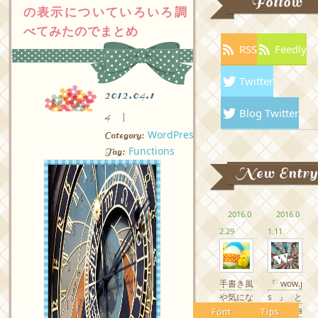
Follow
の表示についていろいろ調
べてみたのでまとめ
RSS
Feedly
Twitter
2012.04.1
Blog Twitter
4
WordPress
Category:
Functions
Tag:
New Entry
2016.0
2016.0
2.29
1.11
手書き風
『wow.j
や気にな
s』と
るかわい
『Anima
Font
Tips