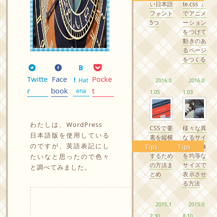
い日本語
te.css』
フォント
でアニメ
5つ
ーション
をつけて
動きのあ
るページ
をつくる
Twitte
Face
Pocke
Hat
2016.0
2016.0
r
book
t
ena
1.05
1.03
わたしは、WordPress
CSSで要
様々な異
日本語版を使用している
素を縦横
なるサイ
のですが、英語表記にし
中央配置
ズの画像
Tips
Tips
するため
を均等な
たいなと思ったので色々
の方法ま
サイズで
と調べてみました。
とめ
表示させ
る方法
2015.1
2015.0
2.30
8.10