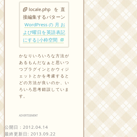
locale.php を直
接編集するパターン
WordPressの月お
よび曜日を英語表記
にする|小粋空間
かなりいろいろな方法が
あるもんだなぁと思いつ
つプラグインとかウィジ
ェットとかを考慮すると
どの方法が良いのか、い
ろいろ思考錯誤していま
す。
ADVERTISEMENT
公開日：
2012.04.14
最終更新日: 2013.09.22