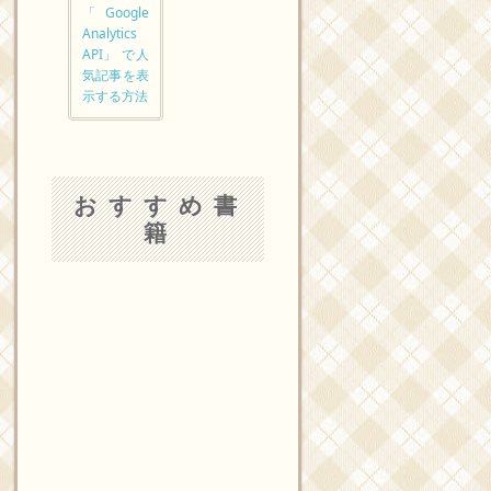
「Google
Analytics
API」 で人
気記事を表
示する方法
おすすめ書
籍