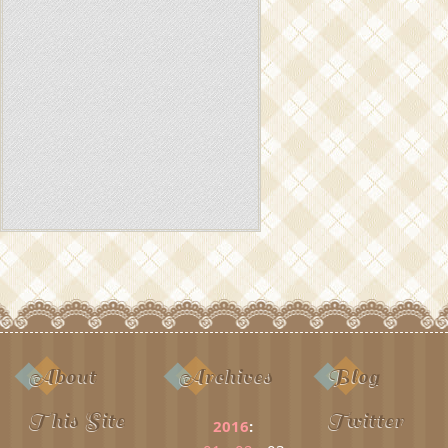
About
Archives
Blog
This Site
Twitter
2016
: