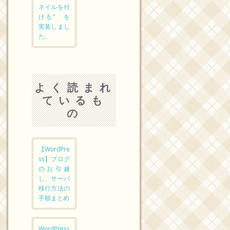
ネイルを付
ける” を
実装しまし
た。
よく読まれ
ているも
の
【WordPre
ss】ブログ
のお引越
し、サーバ
移行方法の
手順まとめ
WordPress