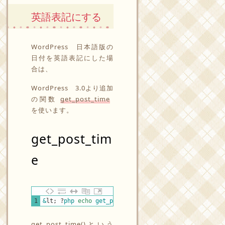
英語表記にする
WordPress 日本語版の
日付を英語表記にした場
合は、
WordPress 3.0より追加
の関数
get_post_time
を使います。
get_post_tim
e
PHP
1
&
lt
;
?
php 
echo
get_post_time
(
)
;
?
&
gt
;
get_post_time()という