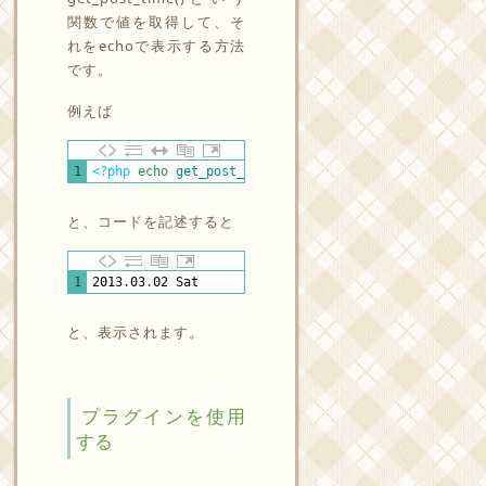
関数で値を取得して、そ
れをechoで表示する方法
です。
例えば
PHP
1
<?php
echo
get_post_time
(
'Y.m.d D'
)
;
?>
と、コードを記述すると
XHTML
1
2013
.
03
.
02
Sat
と、表示されます。
プラグインを使用
する