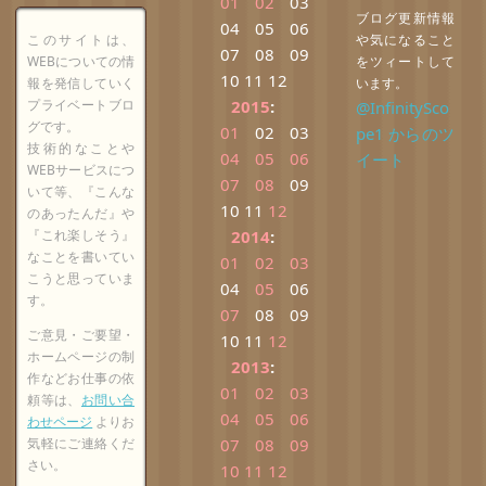
01
02
03
ブログ更新情報
04
05
06
このサイトは、
や気になること
07
08
09
WEBについての情
をツィートして
10
11
12
報を発信していく
います。
プライベートブロ
2015
:
@InfinitySco
グです。
01
02
03
pe1 からのツ
技術的なことや
04
05
06
イート
WEBサービスにつ
07
08
09
いて等、『こんな
10
11
12
のあったんだ』や
『これ楽しそう』
2014
:
なことを書いてい
01
02
03
こうと思っていま
04
05
06
す。
07
08
09
ご意見・ご要望・
10
11
12
ホームページの制
2013
:
作などお仕事の依
01
02
03
頼等は、
お問い合
04
05
06
わせページ
よりお
気軽にご連絡くだ
07
08
09
さい。
10
11
12