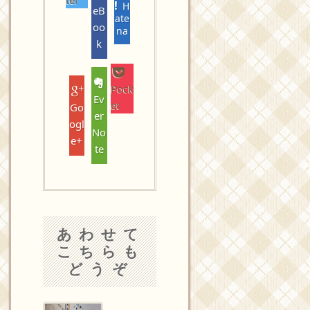
H
eB
ate
oo
na
k
Pock
Ev
et
Go
er
ogl
No
e+
te
あわせて
こちらも
どうぞ